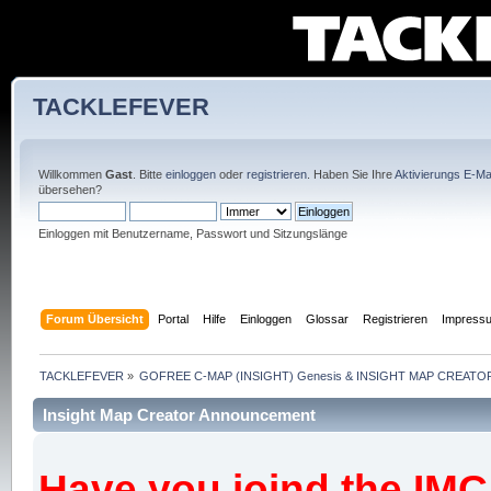
TACKLEFEVER
Willkommen
Gast
. Bitte
einloggen
oder
registrieren
. Haben Sie Ihre
Aktivierungs E-Mai
übersehen?
Einloggen mit Benutzername, Passwort und Sitzungslänge
Forum Übersicht
Portal
Hilfe
Einloggen
Glossar
Registrieren
Impress
TACKLEFEVER
»
GOFREE C-MAP (INSIGHT) Genesis & INSIGHT MAP CREATOR
Insight Map Creator Announcement
Have you joind the IM