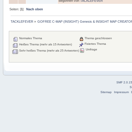
Begonnen von
TACKLEFEVER
Seiten: [
1
]
Nach oben
TACKLEFEVER
»
GOFREE C-MAP (INSIGHT) Genesis & INSIGHT MAP CREATOR
Normales Thema
Thema geschlossen
Fixiertes Thema
Heißes Thema (mehr als 15 Antworten)
Umfrage
Sehr heißes Thema (mehr als 25 Antworten)
SMF 2.0.1
S
Sitemap
Impressum