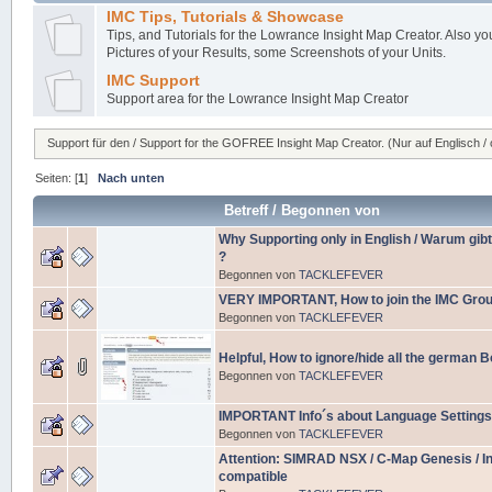
IMC Tips, Tutorials & Showcase
Tips, and Tutorials for the Lowrance Insight Map Creator. Also 
Pictures of your Results, some Screenshots of your Units.
IMC Support
Support area for the Lowrance Insight Map Creator
Support für den / Support for the GOFREE Insight Map Creator. (Nur auf Englisch / o
Seiten: [
1
]
Nach unten
Betreff
/
Begonnen von
Why Supporting only in English / Warum gibt
?
Begonnen von
TACKLEFEVER
VERY IMPORTANT, How to join the IMC Group
Begonnen von
TACKLEFEVER
Helpful, How to ignore/hide all the german 
Begonnen von
TACKLEFEVER
IMPORTANT Info´s about Language Settings,
Begonnen von
TACKLEFEVER
Attention: SIMRAD NSX / C-Map Genesis / In
compatible