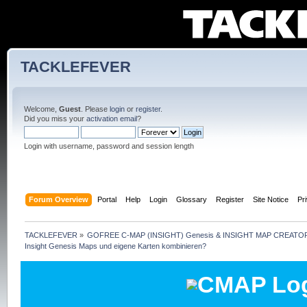
TACKLEFEVER
Welcome,
Guest
. Please
login
or
register
.
Did you miss your
activation email
?
Login with username, password and session length
Forum Overview
Portal
Help
Login
Glossary
Register
Site Notice
Pr
TACKLEFEVER
»
GOFREE C-MAP (INSIGHT) Genesis & INSIGHT MAP CREATOR
Insight Genesis Maps und eigene Karten kombinieren?