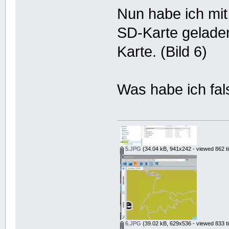
Nun habe ich m
SD-Karte geladen
Karte. (Bild 6)
Was habe ich fa
5.JPG
(34.04 kB, 941x242 - viewed 862 t
6.JPG
(39.02 kB, 629x536 - viewed 833 t