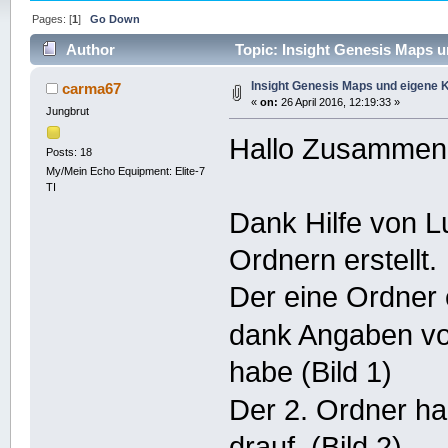
Pages: [
1
]
Go Down
Author
Topic: Insight Genesis Maps u
Insight Genesis Maps und eigene 
carma67
«
on:
26 April 2016, 12:19:33 »
Jungbrut
Hallo Zusammen
Posts: 18
My/Mein Echo Equipment: Elite-7
TI
Dank Hilfe von L
Ordnern erstellt.
Der eine Ordner 
dank Angaben vo
habe (Bild 1)
Der 2. Ordner h
drauf. (Bild 2)