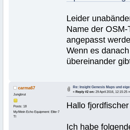
Leider unabänder
Name der OSM-To
angepasst werde
Wenn es danach 
übereinander gib
Re: Insight Genesis Maps und eig
carma67
«
Reply #2 on:
29 April 2016, 12:15:25 »
Jungbrut
Hallo fjordfischer
Posts: 18
My/Mein Echo Equipment: Elite-7
TI
Ich habe folgen