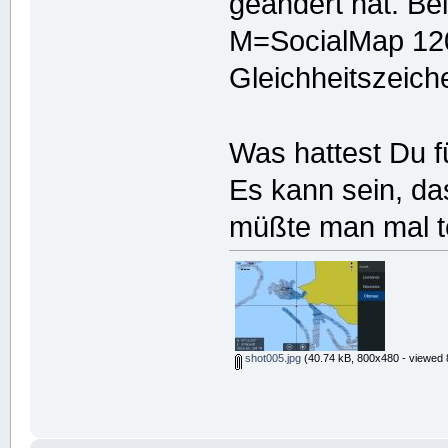
geändert hat. Be
M=SocialMap 12
Gleichheitszeich
Was hattest Du f
Es kann sein, das
müßte man mal t
shot005.jpg
(40.74 kB, 800x480 - viewed 