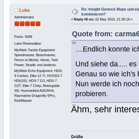
Re: Insight Genesis Maps und ei
Luke
kombinieren?
Administrator
«
Reply #6 on:
02 May 2016, 21:36:18 »
Quote from: carma6
Posts: 9286
Luke Rheinwalker
....Endlich konnte i
My/Mein Tackle Equipment:
Speedmaster, Beastmaster,
Pezon et Michel, Viento, Twin
Und siehe da..... es
Power, Stradic und anderes.
My/Mein Echo Equipment: HDS-
Genau so wie ich's
9 Carbon, Elite-12 TI, HOOK2-7
HDI(SS), HDS-7 G3, HDS-7
Nun werde ich noch
G2T, Elite-7 Chirp, Motorguide
Xi5, Humminbird ASGRHA,
probieren.
Raymarine Dragonfly-5Pro,
ReefMaster
Ähm, sehr intere
Grüße