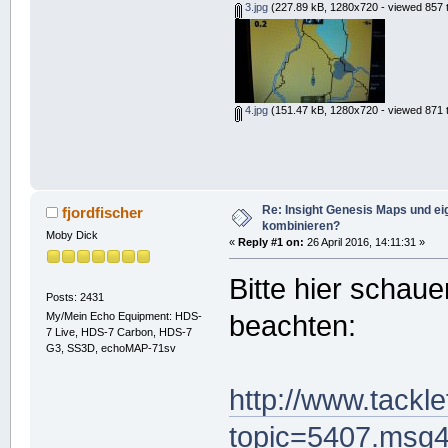
3.jpg
(227.89 kB, 1280x720 - viewed 857 t
4.jpg
(151.47 kB, 1280x720 - viewed 871 t
Re: Insight Genesis Maps und ei
fjordfischer
kombinieren?
Moby Dick
«
Reply #1 on:
26 April 2016, 14:11:31 »
Bitte hier schau
Posts: 2431
My/Mein Echo Equipment: HDS-
beachten:
7 Live, HDS-7 Carbon, HDS-7
G3, SS3D, echoMAP-71sv
http://www.tackl
topic=5407.msg