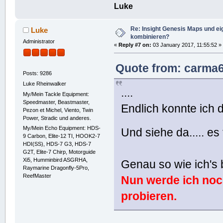
Luke
Re: Insight Genesis Maps und ei
Luke
kombinieren?
Administrator
«
Reply #7 on:
03 January 2017, 11:55:52 »
Quote from: carma6
Posts: 9286
Luke Rheinwalker
....
My/Mein Tackle Equipment:
Speedmaster, Beastmaster,
Endlich konnte ich d
Pezon et Michel, Viento, Twin
Power, Stradic und anderes.
My/Mein Echo Equipment: HDS-
Und siehe da..... es
9 Carbon, Elite-12 TI, HOOK2-7
HDI(SS), HDS-7 G3, HDS-7
G2T, Elite-7 Chirp, Motorguide
Xi5, Humminbird ASGRHA,
Genau so wie ich's
Raymarine Dragonfly-5Pro,
ReefMaster
Nun werde ich noc
probieren.