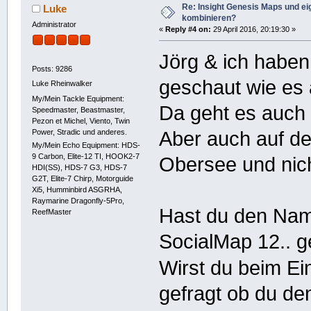
Re: Insight Genesis Maps und ei
Luke
kombinieren?
Administrator
«
Reply #4 on:
29 April 2016, 20:19:30 »
Jörg & ich habe
Posts: 9286
geschaut wie es
Luke Rheinwalker
My/Mein Tackle Equipment:
Da geht es auch 
Speedmaster, Beastmaster,
Pezon et Michel, Viento, Twin
Power, Stradic und anderes.
Aber auch auf d
My/Mein Echo Equipment: HDS-
9 Carbon, Elite-12 TI, HOOK2-7
Obersee und nich
HDI(SS), HDS-7 G3, HDS-7
G2T, Elite-7 Chirp, Motorguide
Xi5, Humminbird ASGRHA,
Raymarine Dragonfly-5Pro,
Hast du den Name
ReefMaster
SocialMap 12.. g
Wirst du beim Ei
gefragt ob du de