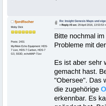
Re: Insight Genesis Maps und eig
fjordfischer
«
Reply #3 on:
29 April 2016, 13:53:53 »
Moby Dick
Bitte nochmal im
Posts: 2431
Probleme mit de
My/Mein Echo Equipment: HDS-
7 Live, HDS-7 Carbon, HDS-7
G3, SS3D, echoMAP-71sv
Es ist aber sehr
gemacht hast. Be
"Obersee". Das 
die zugehörige
erkennbar. Es k