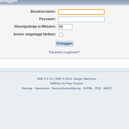
inloggen
Benutzername:
Passwort:
Sitzungslänge in Minuten:
Immer eingeloggt bleiben:
Passwort vergessen?
SMF 2.0.15
|
SMF © 2013
,
Simple Machines
SMFAds
for
Free Forums
Sitemap
Impressum
Datenschutzerklärung
XHTML
RSS
WAP2