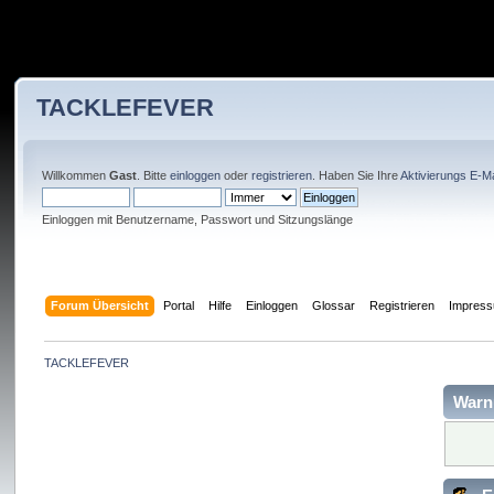
TACKLEFEVER
Willkommen
Gast
. Bitte
einloggen
oder
registrieren
. Haben Sie Ihre
Aktivierungs E-Ma
Einloggen mit Benutzername, Passwort und Sitzungslänge
Forum Übersicht
Portal
Hilfe
Einloggen
Glossar
Registrieren
Impres
TACKLEFEVER
Warn