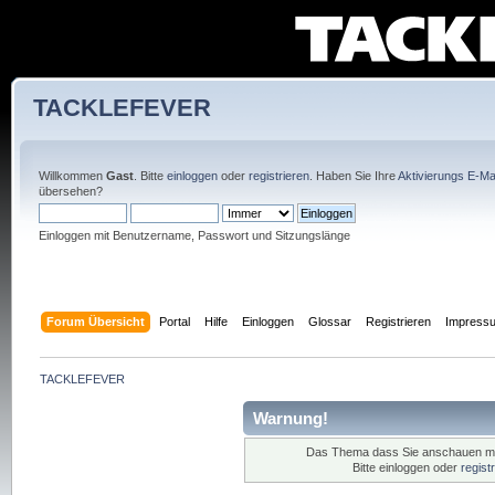
TACKLEFEVER
Willkommen
Gast
. Bitte
einloggen
oder
registrieren
. Haben Sie Ihre
Aktivierungs E-Mai
übersehen?
Einloggen mit Benutzername, Passwort und Sitzungslänge
Forum Übersicht
Portal
Hilfe
Einloggen
Glossar
Registrieren
Impress
TACKLEFEVER
Warnung!
Das Thema dass Sie anschauen möcht
Bitte einloggen oder
regist