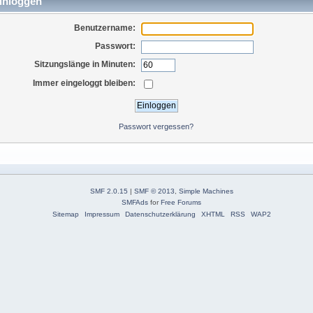
inloggen
Benutzername:
Passwort:
Sitzungslänge in Minuten:
Immer eingeloggt bleiben:
Passwort vergessen?
SMF 2.0.15
|
SMF © 2013
,
Simple Machines
SMFAds
for
Free Forums
Sitemap
Impressum
Datenschutzerklärung
XHTML
RSS
WAP2