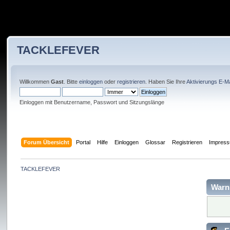
TACKLEFEVER
Willkommen
Gast
. Bitte
einloggen
oder
registrieren
. Haben Sie Ihre
Aktivierungs E-Ma
Einloggen mit Benutzername, Passwort und Sitzungslänge
Forum Übersicht
Portal
Hilfe
Einloggen
Glossar
Registrieren
Impres
TACKLEFEVER
Warn