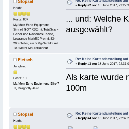
Re: Keine Kartendarstellung au
Stöpsel
«
Reply #2 on:
18 June 2017, 22:22:3
Hecht
... und: Welche 
Posts: 837
My/Mein Echo Equipment:
ausgewählt?
Simrad GO7 XSE mit TotalScan-
Geber und Navionics+ Karte,
Lowrance Mark5X Pro mit 83-
200-Geber, ein 500g-Senklot mit
100 Meter Maurerschnur
Re: Keine Kartendarstellung au
Fietsch
«
Reply #3 on:
18 June 2017, 22:31:0
Jungbrut
Als karte wurde 
Posts: 19
My/Mein Echo Equipment: Elite-7
100m
TI, Dragonfly-4Pro
Re: Keine Kartendarstellung au
Stöpsel
«
Reply #4 on:
18 June 2017, 22:37:2
Hecht