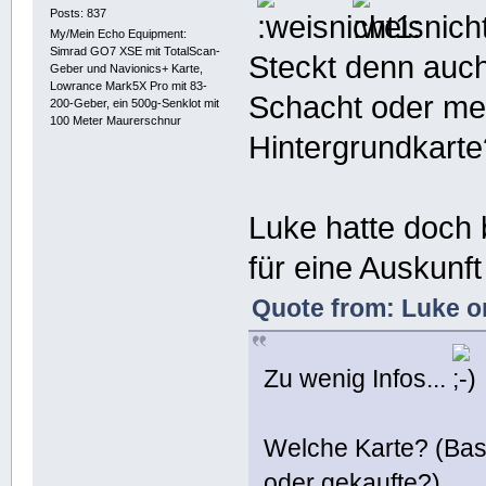
Posts: 837
My/Mein Echo Equipment:
Simrad GO7 XSE mit TotalScan-
Steckt denn auch
Geber und Navionics+ Karte,
Lowrance Mark5X Pro mit 83-
Schacht oder mei
200-Geber, ein 500g-Senklot mit
100 Meter Maurerschnur
Hintergrundkarte
Luke hatte doch 
für eine Auskunf
Quote from: Luke o
Zu wenig Infos...
Welche Karte? (Basi
oder gekaufte?)