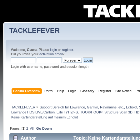
TACKLEFEVER
Welcome,
Guest
. Please
login
or
register
.
Did you miss your
activation email
?
Login with username, password and session length
Forum Overview
Portal
Help
Login
Glossary
Register
Site Notice
Pr
TACKLEFEVER
»
Support Bereich für Lowrance, Garmin, Raymarine, etc., Echolot, 
Lowrance HDS LIVE/Carbon, Elite Ti/TI2/FS, HOOK/HOOK², Structure Scan 3D, HDS G
Keine Kartendarstellung auf meinem Echolot
Pages: [
1
]
2
All
Go Down
Author
Topic: Keine Kartendarstellun