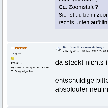
Ca. Zoomstufe?
Siehst du beim zoo
rechts unten aufbli
Re: Keine Kartendarstellung au
Fietsch
«
Reply #5 on:
18 June 2017, 22:40:1
Jungbrut
da steckt nichts
Posts: 19
My/Mein Echo Equipment: Elite-7
TI, Dragonfly-4Pro
entschuldige bitt
absolouter neuli