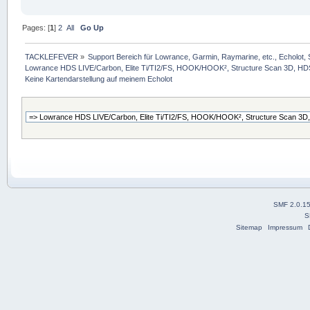
Pages: [
1
]
2
All
Go Up
TACKLEFEVER
»
Support Bereich für Lowrance, Garmin, Raymarine, etc., Echolot, 
Lowrance HDS LIVE/Carbon, Elite Ti/TI2/FS, HOOK/HOOK², Structure Scan 3D, HDS G
Keine Kartendarstellung auf meinem Echolot
SMF 2.0.1
S
Sitemap
Impressum