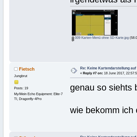
009 Karten-Menü ohne SD-Karte.jpg
(58.0
Re: Keine Kartendarstellung au
Fietsch
«
Reply #7 on:
18 June 2017, 22:57:5
Jungbrut
genau so siehts 
Posts: 19
My/Mein Echo Equipment: Elite-7
TI, Dragonfly-4Pro
wie bekomm ich d