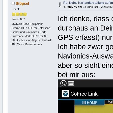
Re: Keine Kartendarstellung auf 
Stöpsel
«
Reply #6 on:
18 June 2017, 22:55:35 
Hecht
Ich denke, dass 
Posts: 837
My/Mein Echo Equipment:
durchaus an Dein
Simrad GO7 XSE mit TotalScan-
Geber und Navionics+ Karte,
GPS erfasst) nur 
Lowrance Mark5X Pro mit 83-
200-Geber, ein 500g-Senklot mit
Ich habe zwar ge
100 Meter Maurerschnur
Navionics-Auswa
aber so sieht ein
bei mir aus: