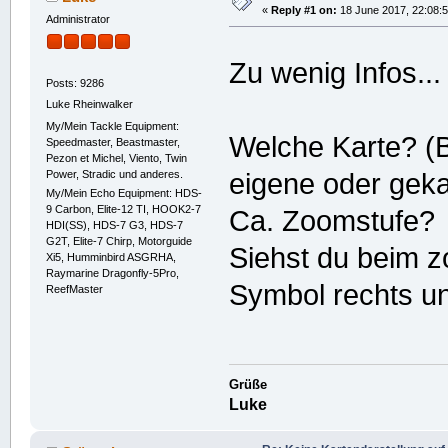
«
Reply #1 on:
18 June 2017, 22:08:5
Administrator
Zu wenig Infos..
Posts: 9286
Luke Rheinwalker
My/Mein Tackle Equipment:
Welche Karte? (B
Speedmaster, Beastmaster,
Pezon et Michel, Viento, Twin
Power, Stradic und anderes.
eigene oder geka
My/Mein Echo Equipment: HDS-
9 Carbon, Elite-12 TI, HOOK2-7
Ca. Zoomstufe?
HDI(SS), HDS-7 G3, HDS-7
G2T, Elite-7 Chirp, Motorguide
Siehst du beim z
Xi5, Humminbird ASGRHA,
Raymarine Dragonfly-5Pro,
Symbol rechts un
ReefMaster
Grüße
Luke