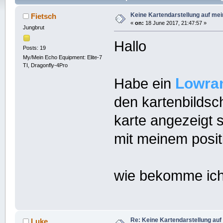
Keine Kartendarstellung auf me
Fietsch
«
on:
18 June 2017, 21:47:57 »
Jungbrut
Hallo
Posts: 19
My/Mein Echo Equipment: Elite-7
TI, Dragonfly-4Pro
Lowra
Habe ein
den kartenbilds
karte angezeigt 
mit meinem positi
wie bekomme ich 
Re: Keine Kartendarstellung au
Luke