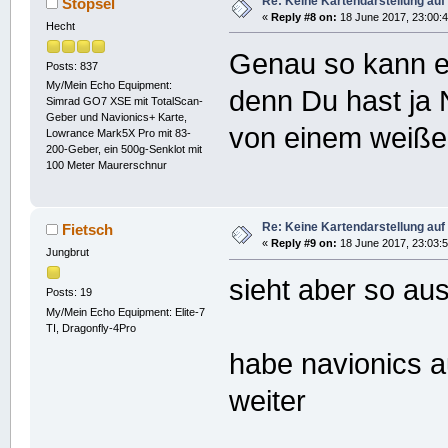
Re: Keine Kartendarstellung au
Stöpsel
«
Reply #8 on:
18 June 2017, 23:00:4
Hecht
Genau so kann es
Posts: 837
My/Mein Echo Equipment:
denn Du hast ja 
Simrad GO7 XSE mit TotalScan-
Geber und Navionics+ Karte,
von einem weißen
Lowrance Mark5X Pro mit 83-
200-Geber, ein 500g-Senklot mit
100 Meter Maurerschnur
Re: Keine Kartendarstellung au
Fietsch
«
Reply #9 on:
18 June 2017, 23:03:5
Jungbrut
sieht aber so au
Posts: 19
My/Mein Echo Equipment: Elite-7
TI, Dragonfly-4Pro
habe navionics a
weiter