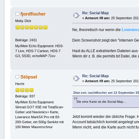
Re: Social Map
fjordfischer
«
Antwort #8 am:
25 September 2017
Moby Dick
Lowranc
Ne, theoretisch nur wenn die
Beiträge: 2431
Dein Screenshot zeigt den "internen Ger
My/Mein Echo Equipment: HDS-
Hast du ALLE extrahierten Dateien au
7 Live, HDS-7 Carbon, HDS-7
G3, SS3D, echoMAP-71sv
Wenn dir z. B. die permits.txt Datei, die
Re: Social Map
Stöpsel
«
Antwort #9 am:
25 September 2017
Hecht
Zitat von: nachtfischer am 12 September 2
Beiträge: 837
Die eine Karte ist die Social Map...
My/Mein Echo Equipment:
Simrad GO7 XSE mit TotalScan-
Geber und Navionics+ Karte,
Jetzt kommt wieder die übliche Frage:
Lowrance Mark5X Pro mit 83-
Account tatsächlich korrekt angelegt un
200-Geber, ein 500g-Senklot mit
Wenn nicht, wird die Karte auch nicht fu
100 Meter Maurerschnur