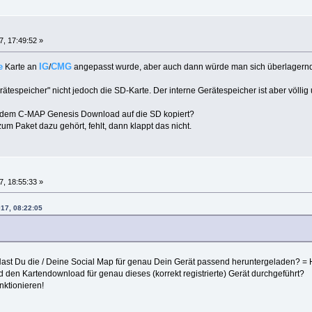
, 17:49:52 »
e
IG
CMG
Karte an
/
angepasst wurde, aber auch dann würde man sich überlagernde
ätespeicher" nicht jedoch die SD-Karte. Der interne Gerätespeicher ist aber völli
s dem C-MAP Genesis Download auf die SD kopiert?
 zum Paket dazu gehört, fehlt, dann klappt das nicht.
, 18:55:33 »
017, 08:22:05
 Hast Du die / Deine Social Map für genau Dein Gerät passend heruntergeladen? =
d den Kartendownload für genau dieses (korrekt registrierte) Gerät durchgeführt?
nktionieren!