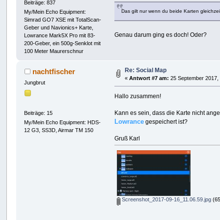
Beiträge: 837
Das gilt nur wenn du beide Karten gleichze
My/Mein Echo Equipment:
Simrad GO7 XSE mit TotalScan-
Geber und Navionics+ Karte,
Genau darum ging es doch! Oder?
Lowrance Mark5X Pro mit 83-
200-Geber, ein 500g-Senklot mit
100 Meter Maurerschnur
Re: Social Map
nachtfischer
«
Antwort #7 am:
25 September 2017, 
Jungbrut
Hallo zusammen!
Kann es sein, dass die Karte nicht angez
Beiträge: 15
Lowrance
gespeichert ist?
My/Mein Echo Equipment: HDS-
12 G3, SS3D, Airmar TM 150
Gruß Karl
Screenshot_2017-09-16_11.06.59.jpg
(65