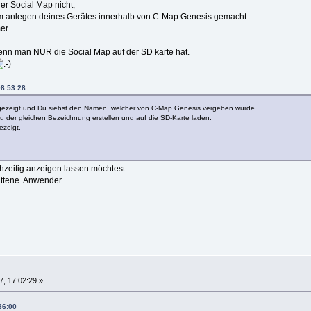
r Social Map nicht,
beim anlegen deines Gerätes innerhalb von C-Map Genesis gemacht.
er.
enn man NUR die Social Map auf der SD karte hat.
08:53:28
angezeigt und Du siehst den Namen, welcher von C-Map Genesis vergeben wurde.
 der gleichen Bezeichnung erstellen und auf die SD-Karte laden.
ezeigt.
chzeitig anzeigen lassen möchtest.
rittene Anwender.
, 17:02:29 »
36:00