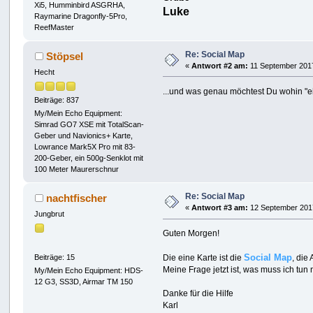
Xi5, Humminbird ASGRHA,
Luke
Raymarine Dragonfly-5Pro,
ReefMaster
Re: Social Map
Stöpsel
«
Antwort #2 am:
11 September 2017
Hecht
...und was genau möchtest Du wohin "e
Beiträge: 837
My/Mein Echo Equipment:
Simrad GO7 XSE mit TotalScan-
Geber und Navionics+ Karte,
Lowrance Mark5X Pro mit 83-
200-Geber, ein 500g-Senklot mit
100 Meter Maurerschnur
Re: Social Map
nachtfischer
«
Antwort #3 am:
12 September 2017
Jungbrut
Guten Morgen!
Social Map
Beiträge: 15
Die eine Karte ist die
, die
Meine Frage jetzt ist, was muss ich tu
My/Mein Echo Equipment: HDS-
12 G3, SS3D, Airmar TM 150
Danke für die Hilfe
Karl