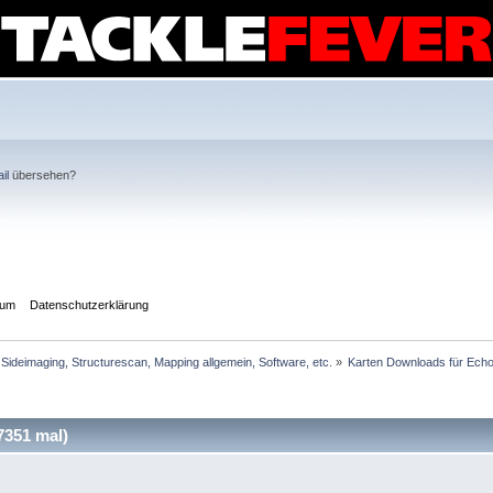
il
übersehen?
sum
Datenschutzerklärung
Sideimaging, Structurescan, Mapping allgemein, Software, etc.
»
Karten Downloads für Echo
7351 mal)