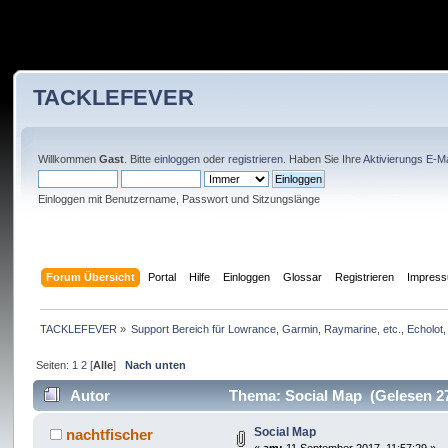
TACKLEFEVER
Willkommen
Gast
. Bitte
einloggen
oder
registrieren
. Haben Sie Ihre
Aktivierungs E-Ma
Einloggen mit Benutzername, Passwort und Sitzungslänge
Forum Übersicht
Portal
Hilfe
Einloggen
Glossar
Registrieren
Impres
TACKLEFEVER
»
Support Bereich für Lowrance, Garmin, Raymarine, etc., Echolot, 
Seiten:
1
2
[
Alle
]
Nach unten
Autor
Thema: Social Map (Gelesen 2
Social Map
nachtfischer