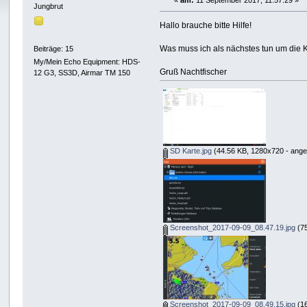
«
am:
11 September 2017, 11:57:29 »
Jungbrut
Hallo brauche bitte Hilfe!
Was muss ich als nächstes tun um die 
Beiträge: 15
My/Mein Echo Equipment: HDS-
Gruß Nachtfischer
12 G3, SS3D, Airmar TM 150
SD Karte.jpg
(44.56 KB, 1280x720 - ange
Screenshot_2017-09-09_08.47.19.jpg
(75
Screenshot_2017-09-09_08.49.15.jpg
(16