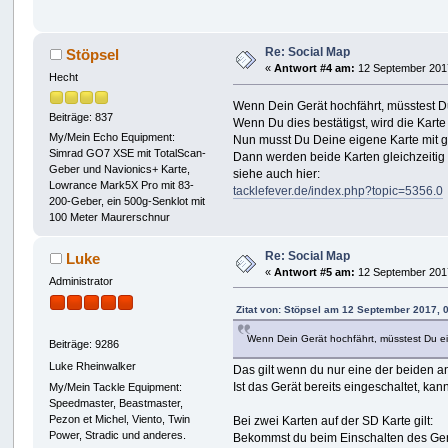
Re: Social Map
Stöpsel
«
Antwort #4 am:
12 September 2017
Hecht
Wenn Dein Gerät hochfährt, müsstest 
Beiträge: 837
Wenn Du dies bestätigst, wird die Kar
My/Mein Echo Equipment:
Nun musst Du Deine eigene Karte mit g
Simrad GO7 XSE mit TotalScan-
Dann werden beide Karten gleichzeitig
Geber und Navionics+ Karte,
siehe auch hier:
Lowrance Mark5X Pro mit 83-
tacklefever.de/index.php?topic=5356.0
200-Geber, ein 500g-Senklot mit
100 Meter Maurerschnur
Re: Social Map
Luke
«
Antwort #5 am:
12 September 2017
Administrator
Zitat von: Stöpsel am 12 September 2017, 
Wenn Dein Gerät hochfährt, müsstest Du ei
Beiträge: 9286
Luke Rheinwalker
Das gilt wenn du nur eine der beiden an
Ist das Gerät bereits eingeschaltet, k
My/Mein Tackle Equipment:
Speedmaster, Beastmaster,
Pezon et Michel, Viento, Twin
Bei zwei Karten auf der SD Karte gilt:
Power, Stradic und anderes.
Bekommst du beim Einschalten des Gerä