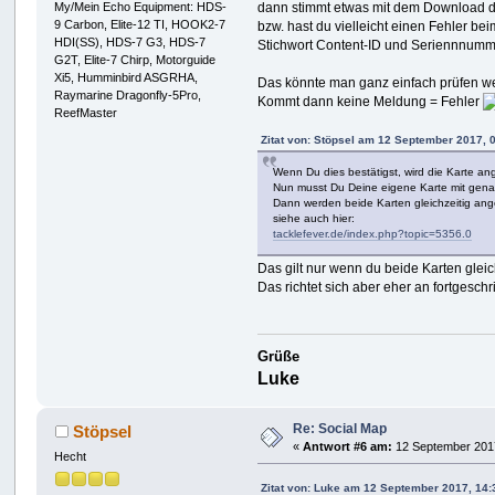
dann stimmt etwas mit dem Download de
My/Mein Echo Equipment: HDS-
9 Carbon, Elite-12 TI, HOOK2-7
bzw. hast du vielleicht einen Fehler 
HDI(SS), HDS-7 G3, HDS-7
Stichwort Content-ID und Seriennnumm
G2T, Elite-7 Chirp, Motorguide
Xi5, Humminbird ASGRHA,
Das könnte man ganz einfach prüfen w
Raymarine Dragonfly-5Pro,
Kommt dann keine Meldung = Fehler
ReefMaster
Zitat von: Stöpsel am 12 September 2017, 
Wenn Du dies bestätigst, wird die Karte 
Nun musst Du Deine eigene Karte mit genau
Dann werden beide Karten gleichzeitig ang
siehe auch hier:
tacklefever.de/index.php?topic=5356.0
Das gilt nur wenn du beide Karten glei
Das richtet sich aber eher an fortgesch
Grüße
Luke
Re: Social Map
Stöpsel
«
Antwort #6 am:
12 September 2017
Hecht
Zitat von: Luke am 12 September 2017, 14: