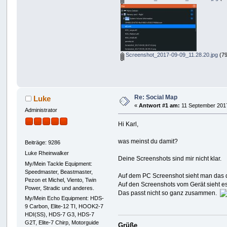
Screenshot_2017-09-09_11.28.20.jpg
(79
Re: Social Map
Luke
«
Antwort #1 am:
11 September 2017
Administrator
Hi Karl,
was meinst du damit?
Beiträge: 9286
Luke Rheinwalker
Deine Screenshots sind mir nicht klar.
My/Mein Tackle Equipment:
Speedmaster, Beastmaster,
Auf dem PC Screenshot sieht man das d
Pezon et Michel, Viento, Twin
Auf den Screenshots vom Gerät sieht es
Power, Stradic und anderes.
Das passt nicht so ganz zusammen.
My/Mein Echo Equipment: HDS-
9 Carbon, Elite-12 TI, HOOK2-7
HDI(SS), HDS-7 G3, HDS-7
G2T, Elite-7 Chirp, Motorguide
Grüße