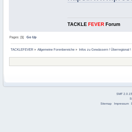
TACKLE
FEVER
Forum
Pages: [
1
]
Go Up
TACKLEFEVER
»
Allgemeine Forenbereiche
»
Infos zu Gewässern ! Überregional !
SMF 2.0.1
S
Sitemap
Impressum