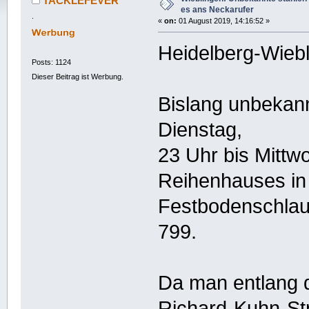
TACKLEFEVER
es ans Neckarufer
.
«
on:
01 August 2019, 14:16:52 »
Heidelberg-Wiebl
Posts: 1124
Dieser Beitrag ist Werbung.
Bislang unbekann
Dienstag,
23 Uhr bis Mittw
Reihenhauses in
Festbodenschla
799.
Da man entlang 
Richard-Kuhn-St