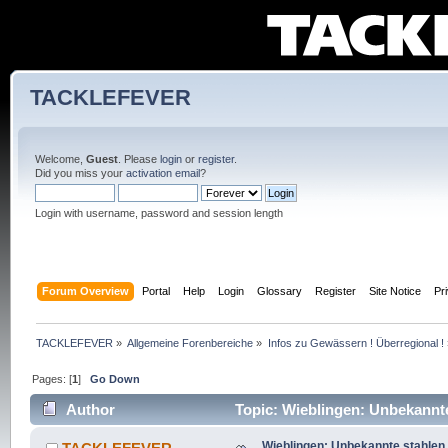
TACKLEFEVER
Welcome,
Guest
. Please
login
or
register
.
Did you miss your
activation email
?
Login with username, password and session length
Forum Overview
Portal
Help
Login
Glossary
Register
Site Notice
Pr
TACKLEFEVER
»
Allgemeine Forenbereiche
»
Infos zu Gewässern ! Überregional !
Pages: [
1
]
Go Down
Author
Topic: Wieblingen: Unbekannte
times)
Wieblingen: Unbekannte stahlen