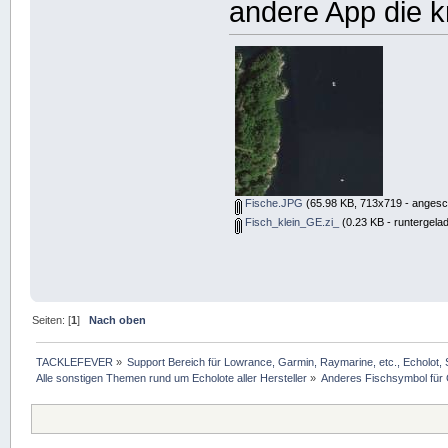
andere App die 
Fische.JPG
(65.98 KB, 713x719 - angesc
Fisch_klein_GE.zi_
(0.23 KB - runtergela
Seiten: [
1
]
Nach oben
TACKLEFEVER
»
Support Bereich für Lowrance, Garmin, Raymarine, etc., Echolot, 
Alle sonstigen Themen rund um Echolote aller Hersteller
»
Anderes Fischsymbol für 