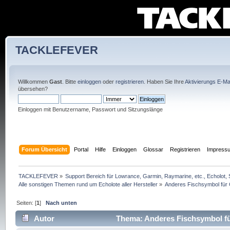
TACKLEFEVER
Willkommen
Gast
. Bitte
einloggen
oder
registrieren
. Haben Sie Ihre
Aktivierungs E-Mai
übersehen?
Einloggen mit Benutzername, Passwort und Sitzungslänge
Forum Übersicht
Portal
Hilfe
Einloggen
Glossar
Registrieren
Impress
TACKLEFEVER
»
Support Bereich für Lowrance, Garmin, Raymarine, etc., Echolot, 
Alle sonstigen Themen rund um Echolote aller Hersteller
»
Anderes Fischsymbol für 
Seiten: [
1
]
Nach unten
Autor
Thema: Anderes Fischsymbol fü