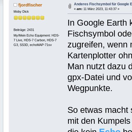
Anderes Fischsymbol für Google E
fjordfischer
«
am:
11 März 2023, 11:43:37 »
Moby Dick
In Google Earth
Beiträge: 2431
Fischsymbol ode
My/Mein Echo Equipment: HDS-
7 Live, HDS-7 Carbon, HDS-7
zugreifen, wenn
G3, SS3D, echoMAP-71sv
Kartenplotter ohn
Man nutzt dazu 
gpx-Datei und vo
Wegpunkte.
So etwas macht s
mit den Kumpels 
Echo