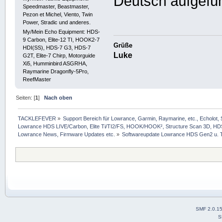
Deutsch aufgefüh
Speedmaster, Beastmaster,
Pezon et Michel, Viento, Twin
Power, Stradic und anderes.
My/Mein Echo Equipment: HDS-
9 Carbon, Elite-12 TI, HOOK2-7
Grüße
HDI(SS), HDS-7 G3, HDS-7
Luke
G2T, Elite-7 Chirp, Motorguide
Xi5, Humminbird ASGRHA,
Raymarine Dragonfly-5Pro,
ReefMaster
Seiten: [
1
]
Nach oben
TACKLEFEVER
»
Support Bereich für Lowrance, Garmin, Raymarine, etc., Echolot, 
Lowrance HDS LIVE/Carbon, Elite Ti/TI2/FS, HOOK/HOOK², Structure Scan 3D, HDS G
Lowrance News, Firmware Updates etc.
»
Softwareupdate Lowrance HDS Gen2 u. 
SMF 2.0.1
S