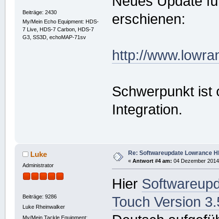
Neues Update fü
Beiträge: 2430
erschienen:
My/Mein Echo Equipment: HDS-
7 Live, HDS-7 Carbon, HDS-7
G3, SS3D, echoMAP-71sv
http://www.lowr
Schwerpunkt ist 
Integration.
Re: Softwareupdate Lowrance H
Luke
«
Antwort #4 am:
04 Dezember 2014,
Administrator
Hier
Softwareup
Beiträge: 9286
Touch Version 3.
Luke Rheinwalker
My/Mein Tackle Equipment: