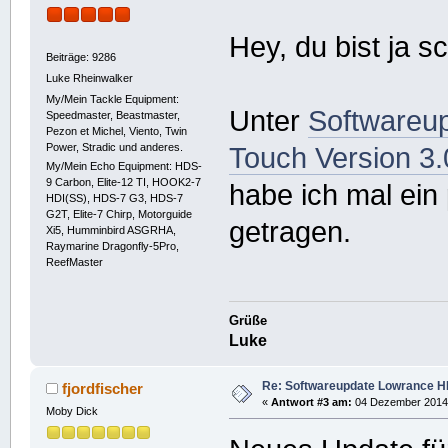
Hey, du bist ja s
Beiträge: 9286
Luke Rheinwalker
My/Mein Tackle Equipment:
Unter
Softwareu
Speedmaster, Beastmaster,
Pezon et Michel, Viento, Twin
Power, Stradic und anderes.
Touch Version 3.
My/Mein Echo Equipment: HDS-
9 Carbon, Elite-12 TI, HOOK2-7
habe ich mal ei
HDI(SS), HDS-7 G3, HDS-7
G2T, Elite-7 Chirp, Motorguide
getragen.
Xi5, Humminbird ASGRHA,
Raymarine Dragonfly-5Pro,
ReefMaster
Grüße
Luke
Re: Softwareupdate Lowrance H
fjordfischer
«
Antwort #3 am:
04 Dezember 2014,
Moby Dick