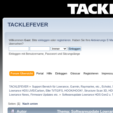
TACKLEFEVER
Willkommen
Gast
. Bitte
einloggen
oder
registrieren
. Haben Sie Ihre
Aktivierungs E-Mai
übersehen?
Einloggen mit Benutzername, Passwort und Sitzungslänge
Forum Übersicht
Portal
Hilfe
Einloggen
Glossar
Registrieren
Impress
TACKLEFEVER
»
Support Bereich für Lowrance, Garmin, Raymarine, etc., Echolot, 
Lowrance HDS LIVE/Carbon, Elite Ti/TI2/FS, HOOK/HOOK², Structure Scan 3D, HDS G
Lowrance News, Firmware Updates etc.
»
Softwareupdate Lowrance HDS Gen2 u. 
Seiten: [
1
]
Nach unten
Autor
Thema: Softwareupdate Lowranc