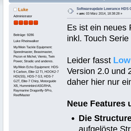
Softwareupdate Lowrance HDS G
Luke
«
am:
03 März 2014, 18:38:28 »
Administrator
Es ist ein neues
Beiträge: 9286
inkl. Touch Serie
Luke Rheinwalker
My/Mein Tackle Equipment:
Speedmaster, Beastmaster,
Pezon et Michel, Viento, Twin
Low
Leider fasst
Power, Stradic und anderes.
My/Mein Echo Equipment: HDS-
Version 2.0 und
9 Carbon, Elite-12 TI, HOOK2-7
HDI(SS), HDS-7 G3, HDS-7
daher hier nur e
G2T, Elite-7 Chirp, Motorguide
Xi5, Humminbird ASGRHA,
Raymarine Dragonfly-5Pro,
ReefMaster
Neue Features 
Die Structur
aufgelöste St