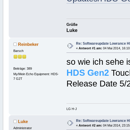
Grüße
Luke
Re: Softwareupdate Lowrance H
Reinbeker
«
Antwort #1 am:
04 Mai 2014, 16:10
Barsch
so wie ich sehe i
Beiträge: 389
HDS
Gen2
Touch
My/Mein Echo Equipment: HDS-
7 G2T
Release Date 5/
LG H-J
Re: Softwareupdate Lowrance H
Luke
«
Antwort #2 am:
04 Mai 2014, 23:15
Administrator