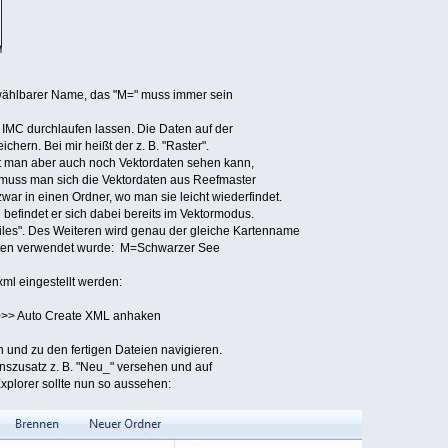
 wählbarer Name, das "M=" muss immer sein
IMC durchlaufen lassen. Die Daten auf der
hern. Bei mir heißt der z. B. "Raster".
it man aber auch noch Vektordaten sehen kann,
muss man sich die Vektordaten aus Reefmaster
war in einen Ordner, wo man sie leicht wiederfindet.
l befindet er sich dabei bereits im Vektormodus.
les". Des Weiteren wird genau der gleiche Kartenname
rten verwendet wurde: M=Schwarzer See
ml eingestellt werden:
>>> Auto Create XML anhaken
 und zu den fertigen Dateien navigieren.
szusatz z. B. "Neu_" versehen und auf
Explorer sollte nun so aussehen: