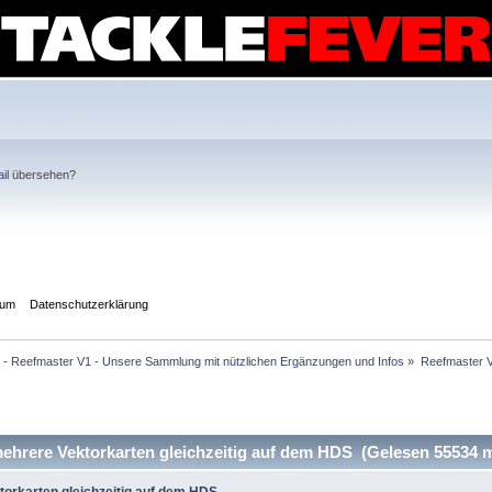
il
übersehen?
sum
Datenschutzerklärung
v - Reefmaster V1 - Unsere Sammlung mit nützlichen Ergänzungen und Infos
»
Reefmaster V
hrere Vektorkarten gleichzeitig auf dem HDS (Gelesen 55534 m