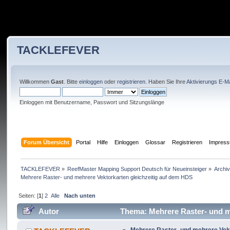
TACKLEFEVER
Willkommen
Gast
. Bitte
einloggen
oder
registrieren
. Haben Sie Ihre
Aktivierungs E-Ma
Einloggen mit Benutzername, Passwort und Sitzungslänge
Forum Übersicht
Portal
Hilfe
Einloggen
Glossar
Registrieren
Impres
TACKLEFEVER
»
ReefMaster Mapping Support Deutsch für Neueinsteiger
»
Archi
Mehrere Raster- und mehrere Vektorkarten gleichzeitig auf dem HDS
Seiten: [
1
]
2
Alle
Nach unten
Autor
Thema: Mehrere Raster- und me