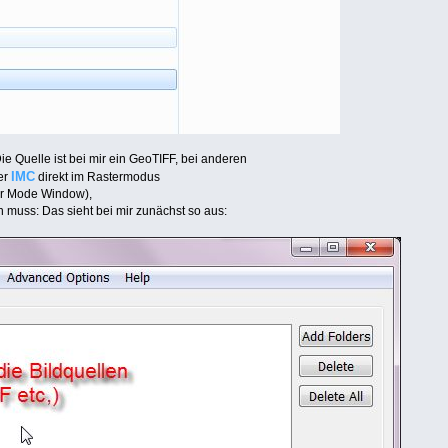
ie Quelle ist bei mir ein GeoTIFF, bei anderen
IMC
der
direkt im Rastermodus
er Mode Window),
in muss: Das sieht bei mir zunächst so aus: