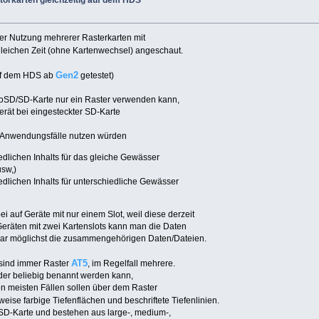
orkarten gleichzeitig auf dem HDS
 der Nutzung mehrerer Rasterkarten mit
leichen Zeit (ohne Kartenwechsel) angeschaut.
Gen2
auf dem HDS ab
getestet)
croSD/SD-Karte nur ein Raster verwenden kann,
erät bei eingesteckter SD-Karte
i Anwendungsfälle nutzen würden
dlichen Inhalts für das gleiche Gewässer
usw,)
dlichen Inhalts für unterschiedliche Gewässer
i auf Geräte mit nur einem Slot, weil diese derzeit
 Geräten mit zwei Kartenslots kann man die Daten
zwar möglichst die zusammengehörigen Daten/Dateien.
AT5
 sind immer Raster
, im Regelfall mehrere.
der beliebig benannt werden kann,
den meisten Fällen sollen über dem Raster
eise farbige Tiefenflächen und beschriftete Tiefenlinien.
SD-Karte und bestehen aus large-, medium-,