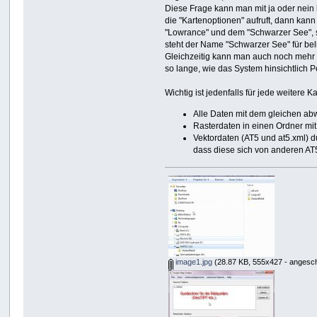
Diese Frage kann man mit ja oder nein
die "Kartenoptionen" aufruft, dann kan
"Lowrance" und dem "Schwarzer See", s
steht der Name "Schwarzer See" für be
Gleichzeitig kann man auch noch mehr 
so lange, wie das System hinsichtlich P
Wichtig ist jedenfalls für jede weitere Ka
Alle Daten mit dem gleichen a
Rasterdaten in einen Ordner m
Vektordaten (AT5 und at5.xml) 
dass diese sich von anderen AT
image1.jpg
(28.87 KB, 555x427 - angesch