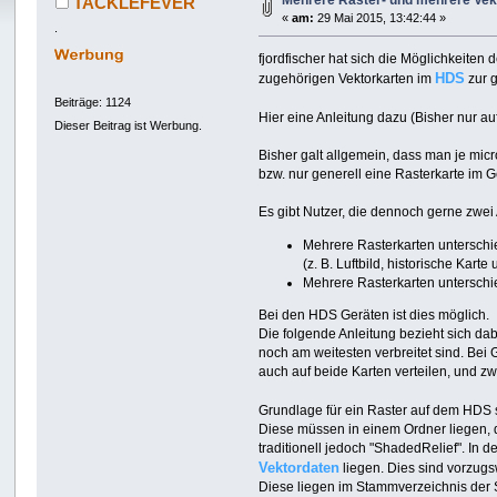
Mehrere Raster- und mehrere Vekt
TACKLEFEVER
«
am:
29 Mai 2015, 13:42:44 »
.
fjordfischer hat sich die Möglichkeiten
HDS
zugehörigen Vektorkarten im
zur g
Beiträge: 1124
Hier eine Anleitung dazu (Bisher nur 
Dieser Beitrag ist Werbung.
Bisher galt allgemein, dass man je mi
bzw. nur generell eine Rasterkarte im G
Es gibt Nutzer, die dennoch gerne zwe
Mehrere Rasterkarten unterschie
(z. B. Luftbild, historische Karte 
Mehrere Rasterkarten unterschie
Bei den HDS Geräten ist dies möglich.
Die folgende Anleitung bezieht sich dabe
noch am weitesten verbreitet sind. Bei
auch auf beide Karten verteilen, und 
Grundlage für ein Raster auf dem HDS
Diese müssen in einem Ordner liegen, 
traditionell jedoch "ShadedRelief". In 
Vektordaten
liegen. Dies sind vorzugsw
Diese liegen im Stammverzeichnis der 