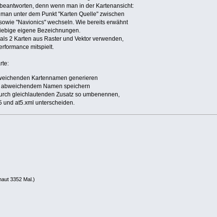
 beantworten, denn wenn man in der Kartenansicht:
n man unter dem Punkt "Karten Quelle" zwischen
owie "Navionics" wechseln. Wie bereits erwähnt
liebige eigene Bezeichnungen.
als 2 Karten aus Raster und Vektor verwenden,
erformance mitspielt.
rte:
bweichenden Kartennamen generieren
it abweichendem Namen speichern
durch gleichlautenden Zusatz so umbenennen,
5 und at5.xml unterscheiden.
aut 3352 Mal.)