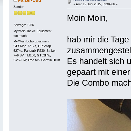
Pälzer-Buu
«
am:
12 Juni 2015, 09:04:06 »
Zander
Moin Moin,
Beiträge: 1256
My/Mein Tackle Equipment:
too much...
hab mir die Tag
My/Mein Echo Equipment:
GPSMap-721xs, GPSMap-
zusammengestell
527xs, Panoptix PS30, Striker
7+9 SV, TM150, GT52HW,
Es handelt sich 
CV52HW, iPad Air2 Garmin Helm
gepaart mit eine
Die Combo mach 