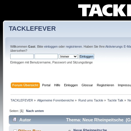
TACKLEFEVER
Willkommen
Gast
. Bitte
einloggen
oder
registrieren
. Haben Sie Ihre
Aktivierungs E-Mai
übersehen?
Einloggen mit Benutzername, Passwort und Sitzungslänge
Forum Übersicht
Portal
Hilfe
Einloggen
Glossar
Registrieren
Impress
TACKLEFEVER
»
Allgemeine Forenbereiche
»
Rund ums Tackle
»
Tackle Talk
»
Ne
Seiten: [
1
]
Nach unten
Autor
Thema: Neue Rheinpeitsche (Ge
Neue Rheinpeitsche