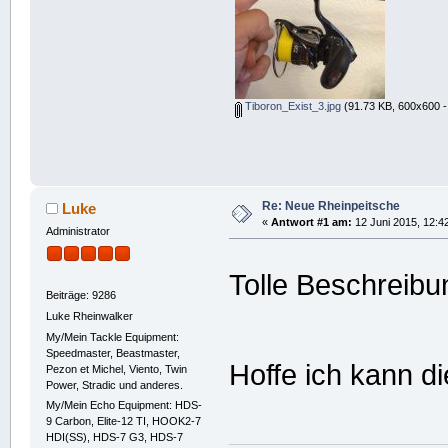
Tiboron_Exist_3.jpg
(91.73 KB, 600x600 -
Re: Neue Rheinpeitsche
Luke
«
Antwort #1 am:
12 Juni 2015, 12:4
Administrator
Tolle Beschreib
Beiträge: 9286
Luke Rheinwalker
My/Mein Tackle Equipment:
Speedmaster, Beastmaster,
Hoffe ich kann d
Pezon et Michel, Viento, Twin
Power, Stradic und anderes.
My/Mein Echo Equipment: HDS-
9 Carbon, Elite-12 TI, HOOK2-7
HDI(SS), HDS-7 G3, HDS-7