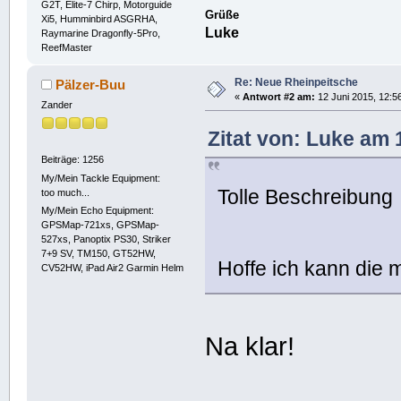
G2T, Elite-7 Chirp, Motorguide
Grüße
Xi5, Humminbird ASGRHA,
Luke
Raymarine Dragonfly-5Pro,
ReefMaster
Re: Neue Rheinpeitsche
Pälzer-Buu
«
Antwort #2 am:
12 Juni 2015, 12:5
Zander
Zitat von: Luke am 
Beiträge: 1256
My/Mein Tackle Equipment:
Tolle Beschreibun
too much...
My/Mein Echo Equipment:
GPSMap-721xs, GPSMap-
527xs, Panoptix PS30, Striker
7+9 SV, TM150, GT52HW,
Hoffe ich kann die 
CV52HW, iPad Air2 Garmin Helm
Na klar!