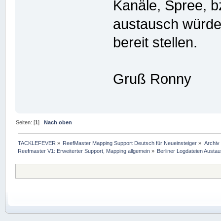
Kanäle, Spree, b
austausch würde
bereit stellen.
Gruß Ronny
Seiten: [
1
]
Nach oben
TACKLEFEVER
»
ReefMaster Mapping Support Deutsch für Neueinsteiger
»
Archiv
Reefmaster V1: Erweiterter Support, Mapping allgemein
»
Berliner Logdateien Austa