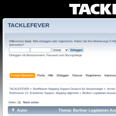
TACKLEFEVER
Willkommen
Gast
. Bitte
einloggen
oder
registrieren
. Haben Sie Ihre
Aktivierungs E-Mai
übersehen?
Einloggen mit Benutzername, Passwort und Sitzungslänge
Forum Übersicht
Portal
Hilfe
Einloggen
Glossar
Registrieren
Impress
TACKLEFEVER
»
ReefMaster Mapping Support Deutsch für Neueinsteiger
»
Archiv
Reefmaster V1: Erweiterter Support, Mapping allgemein
»
Berliner Logdateien Austa
Seiten: [
1
]
Nach unten
Autor
Thema: Berliner Logdateien Aus