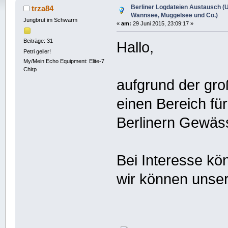
6108 mal)
Berliner Logdateien Austausch (U
trza84
Wannsee, Müggelsee und Co.)
Jungbrut im Schwarm
«
am:
29 Juni 2015, 23:09:17 »
Beiträge: 31
Hallo,
Petri geiler!
My/Mein Echo Equipment: Elite-7
Chirp
aufgrund der gro
einen Bereich fü
Berlinern Gewäss
Bei Interesse kö
wir können unser