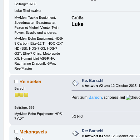
Beiträge: 9286
Luke Rheinwalker
My/Mein Tackle Equipment:
Grüße
Speedmaster, Beastmaster,
Luke
Pezon et Michel, Viento, Twin
Power, Stradic und anderes.
My/Mein Echo Equipment: HDS-
9 Carbon, Elite-12 TI, HOOK2-7
HDI(SS), HDS-7 G3, HDS-7
G2T, Elite-7 Chirp, Motorguide
Xi5, Humminbird ASGRHA,
Raymarine Dragonfly-5Pro,
ReefMaster
Re: Barschl
Reinbeker
«
Antwort #2 am:
12 Oktober 2015, 1
Barsch
Barsch
Perti zum
, schönes Teil
Beiträge: 389
My/Mein Echo Equipment: HDS-
LG H-J
7 G2T
Re: Barschl
Mekongwels
«
Antwort #3 am:
12 Oktober 2015, 2
Hecht