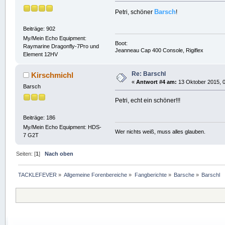
Barsch
Petri, schöner
!
Beiträge: 902
My/Mein Echo Equipment:
Boot:
Raymarine Dragonfly-7Pro und
Jeanneau Cap 400 Console, Rigiflex
Element 12HV
Re: Barschl
Kirschmichl
«
Antwort #4 am:
13 Oktober 2015, 0
Barsch
Petri, echt ein schöner!!!
Beiträge: 186
My/Mein Echo Equipment: HDS-
Wer nichts weiß, muss alles glauben.
7 G2T
Seiten: [
1
]
Nach oben
TACKLEFEVER
»
Allgemeine Forenbereiche
»
Fangberichte
»
Barsche
»
Barschl