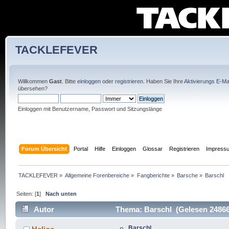
TACKLEFEVER
Willkommen
Gast
. Bitte
einloggen
oder
registrieren
. Haben Sie Ihre
Aktivierungs E-Mai
übersehen?
Einloggen mit Benutzername, Passwort und Sitzungslänge
Forum Übersicht
Portal
Hilfe
Einloggen
Glossar
Registrieren
Impress
TACKLEFEVER
»
Allgemeine Forenbereiche
»
Fangberichte
»
Barsche
»
Barschl
Seiten: [
1
]
Nach unten
Autor
Thema: Barschl (Gelesen 24866
Barschl