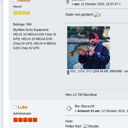
Helios
«
am:
12 Oktober 2015, 15:07:37 »
Hecht
Guter von gestern
Beiträge: 586
My/Mein Echo Equipment:
HELIX-10-MEGA G2N Chirp SI
GPS, HELIX-10-MEGA G2N
Chirp DI GPS, HELIX-9-MEGA
G2N Chirp SI GPS
IMG_3246.JPG
(254.04 KB, 898x898 - an
Nitro LX 700 BassBoat
Re: Barschl
Luke
«
Antwort #1 am:
12 Oktober 2015, 1
Administrator
Petri.
Fetter Kerl