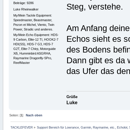
Beiträge: 9286
Steg, verstehe.
Luke Rheinwalker
My/Mein Tackle Equipment:
Speedmaster, Beastmaster,
Pezon et Michel, Viento, Twin
Am Anfang deine
Power, Stradic und anderes.
My/Mein Echo Equipment: HDS-
Echos sieht es s
9 Carbon, Elite-12 TI, HOOK2-7
HDI(SS), HDS-7 G3, HDS-7
des Bodens befin
G2T, Elite-7 Chirp, Motorguide
Xi5, Humminbird ASGRHA,
Dann gibt es da 
Raymarine Dragonfly-5Pro,
ReefMaster
das Ufer das den
Grüße
Luke
Seiten: [
1
]
Nach oben
TACKLEFEVER
»
Support Bereich für Lowrance, Garmin, Raymarine, etc., Echolot, 