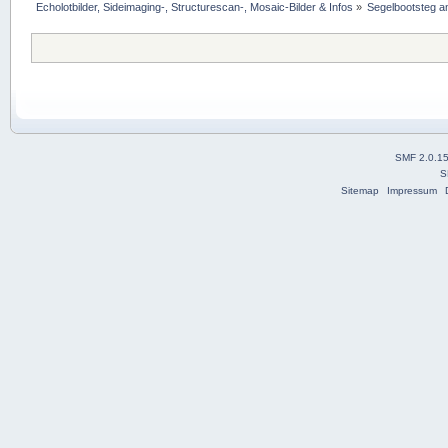
Echolotbilder, Sideimaging-, Structurescan-, Mosaic-Bilder & Infos
»
Segelbootsteg a
SMF 2.0.1
S
Sitemap
Impressum