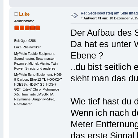
Re: Segelbootsteg am Side Imag
Luke
«
Antwort #1 am:
10 Dezember 2015,
Administrator
Der Aufbau des S
Beiträge: 9286
Da hat es unter 
Luke Rheinwalker
Ebene ?
My/Mein Tackle Equipment:
Speedmaster, Beastmaster,
Pezon et Michel, Viento, Twin
..du bist seitlic
Power, Stradic und anderes.
My/Mein Echo Equipment: HDS-
sieht man das du
9 Carbon, Elite-12 TI, HOOK2-7
HDI(SS), HDS-7 G3, HDS-7
G2T, Elite-7 Chirp, Motorguide
Xi5, Humminbird ASGRHA,
Wie tief hast du
Raymarine Dragonfly-5Pro,
ReefMaster
Wenn ich nach de
Meter Entfernun
das erste Signal 