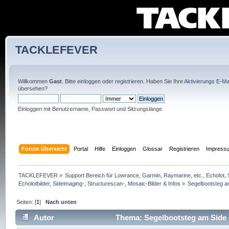
TACKLEFEVER
Willkommen
Gast
. Bitte
einloggen
oder
registrieren
. Haben Sie Ihre
Aktivierungs E-Mai
übersehen?
Einloggen mit Benutzername, Passwort und Sitzungslänge
Forum Übersicht
Portal
Hilfe
Einloggen
Glossar
Registrieren
Impress
TACKLEFEVER
»
Support Bereich für Lowrance, Garmin, Raymarine, etc., Echolot, 
Echolotbilder, Sideimaging-, Structurescan-, Mosaic-Bilder & Infos
»
Segelbootsteg a
Seiten: [
1
]
Nach unten
Autor
Thema: Segelbootsteg am Side 