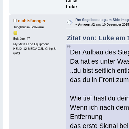
Grüße
Luke
Re: Segelbootsteg am Side Imag
nichtsfaenger
«
Antwort #2 am:
10 Dezember 2015,
Jungbrut im Schwarm
Zitat von: Luke am
Beiträge: 47
My/Mein Echo Equipment:
HELIX-12-MEGA G2N Chirp SI
Der Aufbau des Steg
GPS
Da hat es unter Was
..du bist seitlich e
das du in Front zum
Wie tief hast du d
Wenn ich nach dem B
Entfernung
das erste Signal be