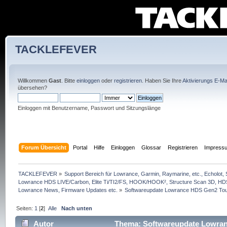
TACKLEFEVER
Willkommen
Gast
. Bitte
einloggen
oder
registrieren
. Haben Sie Ihre
Aktivierungs E-Mai
übersehen?
Einloggen mit Benutzername, Passwort und Sitzungslänge
Forum Übersicht
Portal
Hilfe
Einloggen
Glossar
Registrieren
Impress
TACKLEFEVER
»
Support Bereich für Lowrance, Garmin, Raymarine, etc., Echolot, 
Lowrance HDS LIVE/Carbon, Elite Ti/TI2/FS, HOOK/HOOK², Structure Scan 3D, HDS G
Lowrance News, Firmware Updates etc.
»
Softwareupdate Lowrance HDS Gen2 Tou
Seiten:
1
[
2
]
Alle
Nach unten
Autor
Thema: Softwareupdate Lowranc