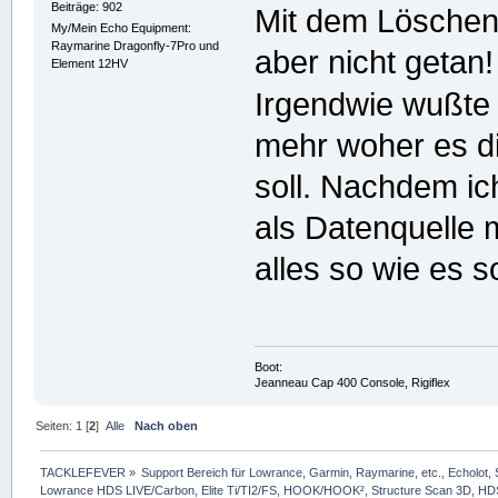
Beiträge: 902
Mit dem Löschen
My/Mein Echo Equipment:
Raymarine Dragonfly-7Pro und
aber nicht getan!
Element 12HV
Irgendwie wußte
mehr woher es 
soll. Nachdem i
als Datenquelle m
alles so wie es so
Boot:
Jeanneau Cap 400 Console, Rigiflex
Seiten:
1
[
2
]
Alle
Nach oben
TACKLEFEVER
»
Support Bereich für Lowrance, Garmin, Raymarine, etc., Echolot, 
Lowrance HDS LIVE/Carbon, Elite Ti/TI2/FS, HOOK/HOOK², Structure Scan 3D, HDS G