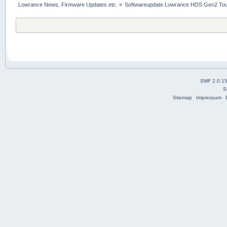
Lowrance News, Firmware Updates etc.
»
Softwareupdate Lowrance HDS Gen2 Tou
SMF 2.0.1
S
Sitemap
Impressum