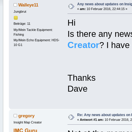
Any news about updates on Insi
Walleye11
«
am:
10 Februar 2016, 22:44:15 »
Jungbrut
Hi
Beiträge: 11
My/Mein Tackle Equipment:
Is there any new
Fishing
My/Mein Echo Equipment: HDS-
Creator
? I have
10 G1
Thanks
Dave
Re: Any news about updates on 
gregory
«
Antwort #1 am:
10 Februar 2016, 2
Insight Map Creator