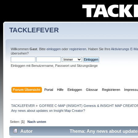
TACKLEFEVER
Willkommen
Gast
. Bitte
einloggen
oder
registrieren
. Haben Sie Ihre
Aktivierungs E-Mai
übersehen?
Einloggen mit Benutzername, Passwort und Sitzungslänge
Forum Übersicht
Portal
Hilfe
Einloggen
Glossar
Registrieren
Impress
TACKLEFEVER
»
GOFREE C-MAP (INSIGHT) Genesis & INSIGHT MAP CREATOR
Any news about updates on Insight Map Creator?
Seiten: [
1
]
Nach unten
Autor
Thema: Any news about updates