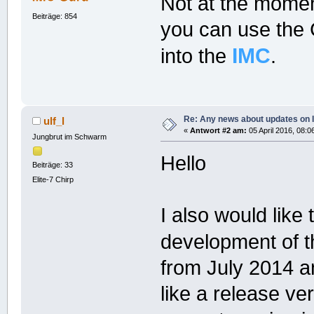
Not at the mome
Beiträge: 854
you can use the 
IMC
into the
.
Re: Any news about updates on 
ulf_l
«
Antwort #2 am:
05 April 2016, 08:0
Jungbrut im Schwarm
Hello
Beiträge: 33
Elite-7 Chirp
I also would like 
development of 
from July 2014 a
like a release ver