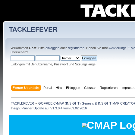
TACKLEFEVER
Willkommen
Gast
. Bitte
einloggen
oder
registrieren
. Haben Sie Ihre
Aktivierungs E-Mai
übersehen?
Einloggen mit Benutzername, Passwort und Sitzungslänge
Forum Übersicht
Portal
Hilfe
Einloggen
Glossar
Registrieren
Impress
TACKLEFEVER
»
GOFREE C-MAP (INSIGHT) Genesis & INSIGHT MAP CREATOR
Insight Planner Update auf V1.3.0.4 vom 09.02.2016