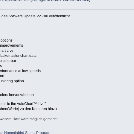
re Update V2.700 (ermöglicht CHIRP ONIX® Geräten)
e das Software Update V2.700 veröffentlicht.
 options
g improvements
art Live
 Lakemaster chart data
e colorbar
es
performance at low speeds
ort
ustering option
nders hervorzuheben:
bels to the AutoChart™ Live"
aben(Werte) zu den Konturen hinzu.
eitere Hardware möglich gemacht.
das
Humminbird Select Program
.