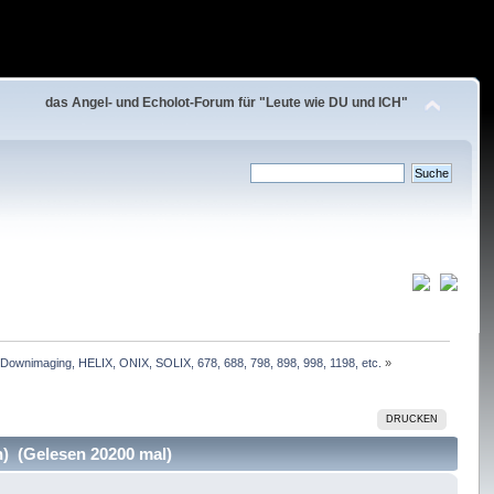
das Angel- und Echolot-Forum für "Leute wie DU und ICH"
Downimaging, HELIX, ONIX, SOLIX, 678, 688, 798, 898, 998, 1198, etc.
»
DRUCKEN
) (Gelesen 20200 mal)