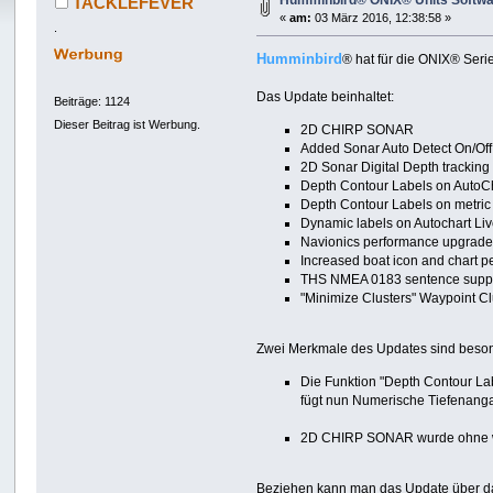
Humminbird® ONIX® Units Softwa
TACKLEFEVER
«
am:
03 März 2016, 12:38:58 »
.
Humminbird
® hat für die ONIX® Seri
Das Update beinhaltet:
Beiträge: 1124
Dieser Beitrag ist Werbung.
2D CHIRP SONAR
Added Sonar Auto Detect On/Off
2D Sonar Digital Depth trackin
Depth Contour Labels on AutoCh
Depth Contour Labels on metric
Dynamic labels on Autochart Liv
Navionics performance upgrad
Increased boat icon and chart 
THS NMEA 0183 sentence supp
"Minimize Clusters" Waypoint Cl
Zwei Merkmale des Updates sind beso
Die Funktion "Depth Contour La
fügt nun Numerische Tiefenang
2D CHIRP SONAR wurde ohne w
Beziehen kann man das Update über 