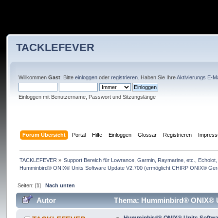
TACKLEFEVER
Willkommen
Gast
. Bitte
einloggen
oder
registrieren
. Haben Sie Ihre
Aktivierungs E-Ma
Einloggen mit Benutzername, Passwort und Sitzungslänge
Forum Übersicht
Portal
Hilfe
Einloggen
Glossar
Registrieren
Impres
TACKLEFEVER
»
Support Bereich für Lowrance, Garmin, Raymarine, etc., Echolot, 
Humminbird® ONIX® Units Software Update V2.700 (ermöglicht CHIRP ONIX® Ger
Seiten: [
1
]
Nach unten
Autor
Thema: Humminbird® ONIX® Uni