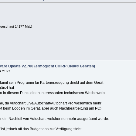
ngeschaut 14177 Mal.)
are Update V2.700 (ermöglicht CHIRP ONIX® Geräten)
47:16 »
amit sein Programm für Kartenerzeugung direkt auf dem Gerät
änzt hat.
so in diesem Punkt einen interessanten technischen Wettbewerb.
ne, da Autochart Live/Autochart/Autochart Pro wesentlich mehr
ekt beim Loggen im Gerät, aber auch Nachbearbeitung am PC)
er ein Nachteil von Autochart, welcher nunmehr ausgeräumt wurde.
 ist jedoch oft das Budget das zur Verfügung steht.