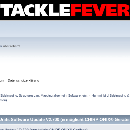
il
übersehen?
sum
Datenschutzerklärung
Sideimaging, Structurescan, Mapping allgemein, Software, etc.
»
Humminbird Sideimaging & 
äten)
ts Software Update V2.700 (ermöglicht CHIRP ONIX® Geräten