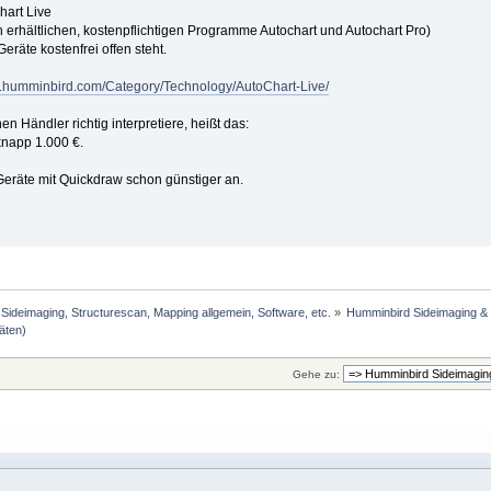
hart Live
h erhältlichen, kostenpflichtigen Programme Autochart und Autochart Pro)
eräte kostenfrei offen steht.
w.humminbird.com/Category/Technology/AutoChart-Live/
 Händler richtig interpretiere, heißt das:
 knapp 1.000 €.
Geräte mit Quickdraw schon günstiger an.
Sideimaging, Structurescan, Mapping allgemein, Software, etc.
»
Humminbird Sideimaging & 
äten)
Gehe zu: