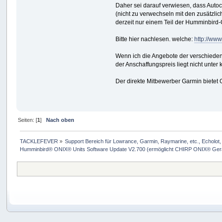
Daher sei darauf verwiesen, dass Autoc
(nicht zu verwechseln mit den zusätzlic
derzeit nur einem Teil der Humminbird-G
Bitte hier nachlesen. welche:
http://ww
Wenn ich die Angebote der verschiedenen
der Anschaffungspreis liegt nicht unter
Der direkte Mitbewerber Garmin bietet 
Seiten: [
1
]
Nach oben
TACKLEFEVER
»
Support Bereich für Lowrance, Garmin, Raymarine, etc., Echolot, 
Humminbird® ONIX® Units Software Update V2.700 (ermöglicht CHIRP ONIX® Ger