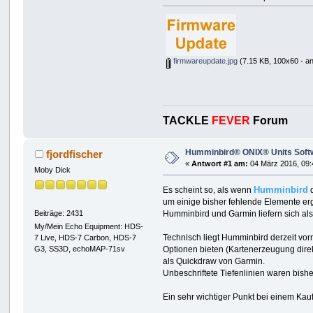
firmwareupdate.jpg
(7.15 KB, 100x60 - a
TACKLE
FEVER
Forum
Humminbird® ONIX® Units Softw
fjordfischer
«
Antwort #1 am:
04 März 2016, 09:
Moby Dick
Humminbird
Es scheint so, als wenn
d
um einige bisher fehlende Elemente erg
Beiträge: 2431
Humminbird und Garmin liefern sich al
My/Mein Echo Equipment: HDS-
Technisch liegt Humminbird derzeit vor
7 Live, HDS-7 Carbon, HDS-7
G3, SS3D, echoMAP-71sv
Optionen bieten (Kartenerzeugung dir
als Quickdraw von Garmin.
Unbeschriftete Tiefenlinien waren bish
Ein sehr wichtiger Punkt bei einem Kauf