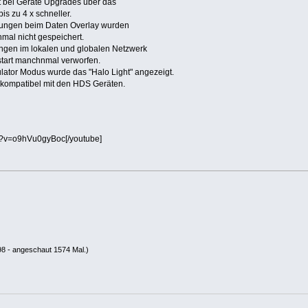
 bei Geräte Upgrades über das
s zu 4 x schneller.
llungen beim Daten Overlay wurden
al nicht gespeichert.
ngen im lokalen und globalen Netzwerk
tart manchnmal verworfen.
lator Modus wurde das "Halo Light" angezeigt.
t kompatibel mit den HDS Geräten.
h?v=o9hVu0gyBoc[/youtube]
8 - angeschaut 1574 Mal.)