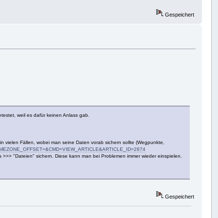
Gespeichert
estet, weil es dafür keinen Anlass gab.
 in vielen Fällen, wobei man seine Daten vorab sichern sollte (Wegpunkte,
false&TIMEZONE_OFFSET=&CMD=VIEW_ARTICLE&ARTICLE_ID=2874
es >>> "Dateien" sichern. Diese kann man bei Problemen immer wieder einspielen.
Gespeichert