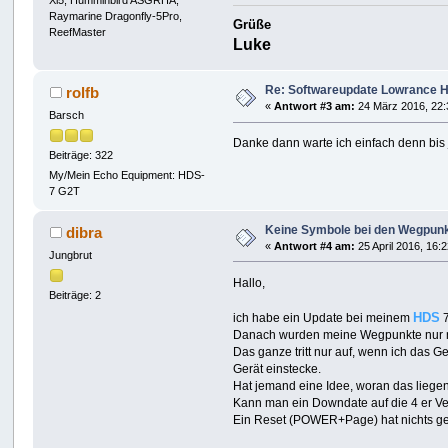
Xi5, Humminbird ASGRHA,
Raymarine Dragonfly-5Pro,
Grüße
ReefMaster
Luke
Re: Softwareupdate Lowrance 
rolfb
«
Antwort #3 am:
24 März 2016, 22:
Barsch
Danke dann warte ich einfach denn bis 
Beiträge: 322
My/Mein Echo Equipment: HDS-
7 G2T
Keine Symbole bei den Wegpun
dibra
«
Antwort #4 am:
25 April 2016, 16:
Jungbrut
Hallo,
Beiträge: 2
HDS
ich habe ein Update bei meinem
7
Danach wurden meine Wegpunkte nur n
Das ganze tritt nur auf, wenn ich das 
Gerät einstecke.
Hat jemand eine Idee, woran das liegen k
Kann man ein Downdate auf die 4 er V
Ein Reset (POWER+Page) hat nichts ge