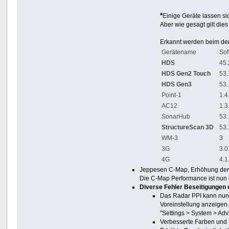
*
Einige Geräte lassen si
Aber wie gesagt gilt die
Erkannt werden beim dem
Gerätename
Sof
HDS
45.
HDS Gen2 Touch
53.
HDS Gen3
53.
Point‐1
1.4
AC12
1.3
SonarHub
53.
StructureScan 3D
53.
WM‐3
3
3G
3.0
4G
4.1
Jeppesen C-Map, Erhöhung der
Die C-Map Performance ist nun d
Diverse Fehler Beseitigungen
Das Radar PPI kann nun 
Voreinstellung anzeigen
"Settings > System > Ad
Verbesserte Farben und