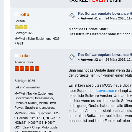
TACKLE
FEVER
Forum
Re: Softwareupdate Lowrance 
rolfb
«
Antwort #1 am:
24 März 2016, 11:
Barsch
Macht das Update Sinn?
Beiträge: 322
Das letzte im Dezember habe ich noch 
My/Mein Echo Equipment: HDS-
7 G2T
Re: Softwareupdate Lowrance 
Luke
«
Antwort #2 am:
24 März 2016, 12:
Administrator
Sinn macht das Update dann wenn du v
der vorgestellten Funktionen einen Nut
Beiträge: 9286
Es ist kein absolutes MUSS neue Updat
Luke Rheinwalker
Lowrance
aber Support bei
verlangt w
My/Mein Tackle Equipment:
aktuellste Software Version. Und auch 
Speedmaster, Beastmaster,
leichter wenn es um die aktuelle Softwa
Pezon et Michel, Viento, Twin
nicht genug Geräte haben um alle älter
Power, Stradic und anderes.
zu haben. Aber sonst steht es dir absolu
My/Mein Echo Equipment: HDS-
einer alten Software zu verbleiben, wenn
9 Carbon, Elite-12 TI, HOOK2-7
passend ist und keine Fehler auftreten.
HDI(SS), HDS-7 G3, HDS-7
G2T, Elite-7 Chirp, Motorguide