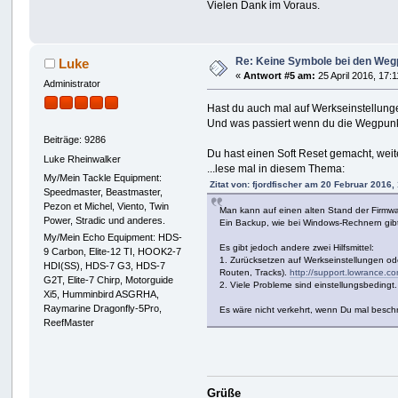
Vielen Dank im Voraus.
Re: Keine Symbole bei den Weg
Luke
«
Antwort #5 am:
25 April 2016, 17:1
Administrator
Hast du auch mal auf Werkseinstellung
Und was passiert wenn du die Wegpunkt
Beiträge: 9286
Du hast einen Soft Reset gemacht, weit
Luke Rheinwalker
...lese mal in diesem Thema:
My/Mein Tackle Equipment:
Zitat von: fjordfischer am 20 Februar 2016,
Speedmaster, Beastmaster,
Pezon et Michel, Viento, Twin
Man kann auf einen alten Stand der Firmwar
Power, Stradic und anderes.
Ein Backup, wie bei Windows-Rechnern gibt
My/Mein Echo Equipment: HDS-
Es gibt jedoch andere zwei Hilfsmittel:
9 Carbon, Elite-12 TI, HOOK2-7
1. Zurücksetzen auf Werkseinstellungen ode
HDI(SS), HDS-7 G3, HDS-7
Routen, Tracks).
http://support.lowranc
G2T, Elite-7 Chirp, Motorguide
2. Viele Probleme sind einstellungsbedingt
Xi5, Humminbird ASGRHA,
Raymarine Dragonfly-5Pro,
Es wäre nicht verkehrt, wenn Du mal beschr
ReefMaster
Grüße