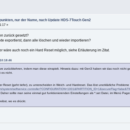
punkten, nur der Name, nach Update HDS-7Touch Gen2
1:17 »
en zurück gesetzt?
e exportierst, dann alle löschen und wieder importieren?
er wäre auch noch ein Hard Reset möglich, siehe Erläuterung im Zitat.
 10:18:46
e zurückkehren, indem man diese einspielt. Hinweis dazu: mit Gen3 haben wir das noch nicht get
 es nicht.
r Reset (geht tiefer), zu unterscheiden in Weich- und Hardreset. Das löst unerklärliche Probleme
e.com/system/selfservice.controller?CONFIGURATION=1001&PARTITION_ID=1&secureFlag=
. Daher sollte man seine einmal gut funktionierenden Einstellungen als *.set Datei, im Menü Pag
eibst, wo es drückt.