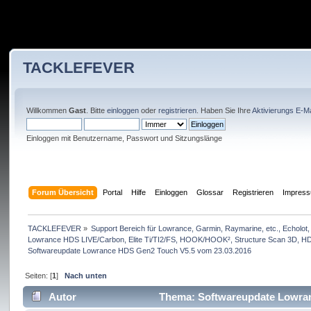
TACKLEFEVER
Willkommen
Gast
. Bitte
einloggen
oder
registrieren
. Haben Sie Ihre
Aktivierungs E-Ma
Einloggen mit Benutzername, Passwort und Sitzungslänge
Forum Übersicht
Portal
Hilfe
Einloggen
Glossar
Registrieren
Impres
TACKLEFEVER
»
Support Bereich für Lowrance, Garmin, Raymarine, etc., Echolot, 
Lowrance HDS LIVE/Carbon, Elite Ti/TI2/FS, HOOK/HOOK², Structure Scan 3D, HDS 
Softwareupdate Lowrance HDS Gen2 Touch V5.5 vom 23.03.2016
Seiten: [
1
]
Nach unten
Autor
Thema: Softwareupdate Lowran