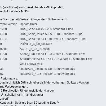
ch (wie bisher) auch direkt über das MFD updaten.
s nicht für andere MFDs
 Scan derzeit Geräte mit folgendem Softwarestand:
tware Version
Update Datei
2.200
HDS_Gen2‐4.0‐45.2.200‐Standard‐1.upd
1.108
HDS_Gen2_Touch‐5.0‐53.1.108‐Standard‐1.upd
1.110
HDS_Gen3‐3.0‐53.1.110‐32906‐r1‐Standard‐1.upd
.0
POINT11_4_00_00.swup
.02.00
AC121_3_03_00.swup
1.108
Sonar_Hub‐4.0‐53.1.108‐32906‐r1‐Standard‐1.riw
1.108
StructureScan3D‐1.1‐53.1.108‐32906‐r1‐Standard‐1.riw
wm3‐uprev3.wpd
.38
RadarApp_3.0.38.riw Gen 1 hardware only
.57
RadarApp_4.1.57.riw Gen 1 hardware only
 Performance.
urchschnittlich 50% schneller als in der vorherigen Software Version.
 und Verbesserungen.
6 Reichweiten Ringe anstelle der 4 in der
. Umschalten kann man dies unter
vanced"
 Kontrast im StructureScan 3D Leading Edge™