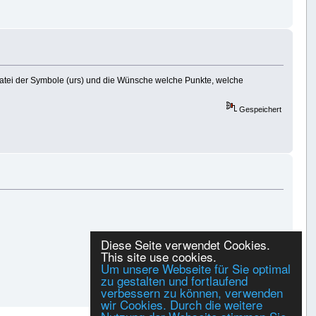
Datei der Symbole (urs) und die Wünsche welche Punkte, welche
Gespeichert
Diese Seite verwendet Cookies.
This site use cookies.
Um unsere Webseite für Sie optimal
zu gestalten und fortlaufend
verbessern zu können, verwenden
Gespeichert
wir Cookies. Durch die weitere