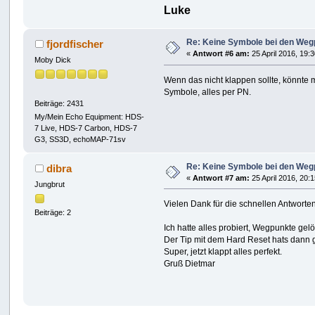
Luke
Re: Keine Symbole bei den Weg
fjordfischer
«
Antwort #6 am:
25 April 2016, 19:
Moby Dick
Wenn das nicht klappen sollte, könnte
Symbole, alles per PN.
Beiträge: 2431
My/Mein Echo Equipment: HDS-
7 Live, HDS-7 Carbon, HDS-7
G3, SS3D, echoMAP-71sv
Re: Keine Symbole bei den Weg
dibra
«
Antwort #7 am:
25 April 2016, 20:
Jungbrut
Vielen Dank für die schnellen Antworten
Beiträge: 2
Ich hatte alles probiert, Wegpunkte gelö
Der Tip mit dem Hard Reset hats dann g
Super, jetzt klappt alles perfekt.
Gruß Dietmar