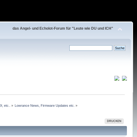
das Angel- und Echolot-Forum für "Leute wie DU und ICH"
, etc..
»
Lowrance News, Firmware Updates etc.
»
DRUCKEN