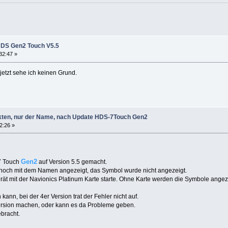
HDS Gen2 Touch V5.5
32:47 »
jetzt sehe ich keinen Grund.
kten, nur der Name, nach Update HDS-7Touch Gen2
22:26 »
Gen2
 Touch
auf Version 5.5 gemacht.
och mit dem Namen angezeigt, das Symbol wurde nicht angezeigt.
Gerät mit der Navionics Platinum Karte starte. Ohne Karte werden die Symbole angez
ann, bei der 4er Version trat der Fehler nicht auf.
ersion machen, oder kann es da Probleme geben.
bracht.