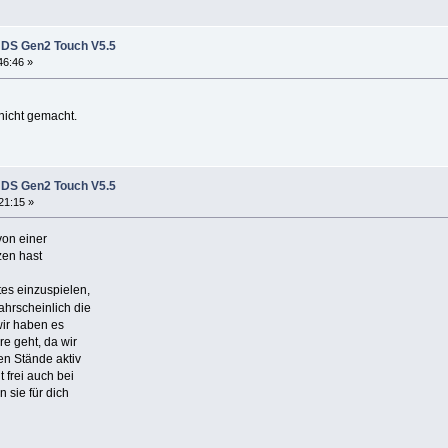
HDS Gen2 Touch V5.5
46:46 »
nicht gemacht.
HDS Gen2 Touch V5.5
21:15 »
on einer
zen hast
es einzuspielen,
ahrscheinlich die
wir haben es
re geht, da wir
en Stände aktiv
t frei auch bei
 sie für dich