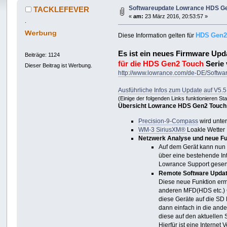
Softwareupdate Lowrance HDS Ge
TACKLEFEVER
«
am:
23 März 2016, 20:53:57 »
.
HDS
Gen
Diese Information gelten für
Es ist ein neues Firmware Up
Beiträge: 1124
für die HDS Gen2 Touch
Serie 
Dieser Beitrag ist Werbung.
http://www.lowrance.com/de-DE/Softw
Ausführliche Infos zum Update auf V5.5
(Einige der folgenden Links funktionieren Sta
Übersicht Lowrance HDS Gen2 Touch 
Precision-9-Compass
wird unter
WM‐3 SiriusXM®
Loakle Wetter 
Netzwerk Analyse und neue Fu
Auf dem Gerät kann nun e
über eine bestehende In
Lowrance Support gesen
Remote Software Updat
Diese neue Funktion erm
anderen MFD(HDS etc.) 
diese Geräte auf die SD 
dann einfach in die and
diese auf den aktuellen 
Hierfür ist eine Internet