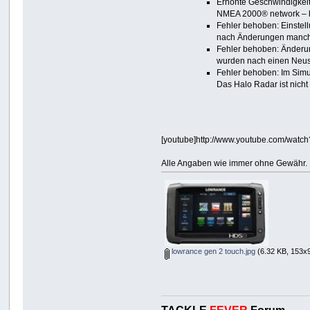
Erhöhte Geschwindigkeit
NMEA 2000® network – bi
Fehler behoben: Einste
nach Änderungen manchm
Fehler behoben: Änderu
wurden nach einen Neus
Fehler behoben: Im Simu
Das Halo Radar ist nich
[youtube]http://www.youtube.com/watc
Alle Angaben wie immer ohne Gewähr.
lowrance gen 2 touch.jpg
(6.32 KB, 153x9