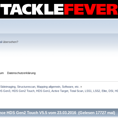
il
übersehen?
sum
Datenschutzerklärung
Sideimaging, Structurescan, Mapping allgemein, Software, etc.
»
Gen3, HDS Gen2 Touch, HDS Gen1, Active Target, Total Scan, LSS1, LSS2, Elite, DSI, HDI
ce HDS Gen2 Touch V5.5 vom 23.03.2016 (Gelesen 17727 mal)