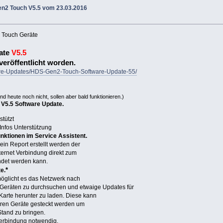
n2 Touch V5.5 vom 23.03.2016
2
Touch Geräte
date
V5.5
veröffentlicht worden.
are-Updates/HDS-Gen2-Touch-Software-Update-55/
nd heute noch nicht, sollen aber bald funktionieren.)
V5.5 Software Update.
stützt
Infos Unterstützung
nktionen im Service Assistent.
in Report erstellt werden der
ternet Verbindung direkt zum
det werden kann.
*
e.
öglicht es das Netzwerk nach
Geräten zu durchsuchen und etwaige Updates für
Karte herunter zu laden. Diese kann
eren Geräte gesteckt werden um
Stand zu bringen.
 Verbindung notwendig.