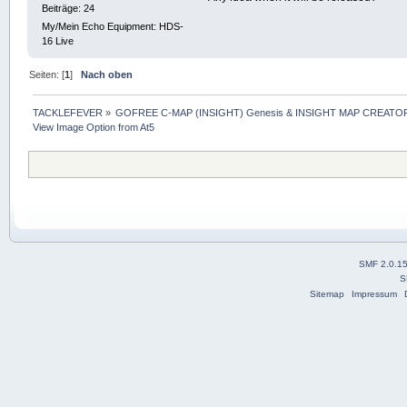
Beiträge: 24
My/Mein Echo Equipment: HDS-
16 Live
Seiten: [
1
]
Nach oben
TACKLEFEVER
»
GOFREE C-MAP (INSIGHT) Genesis & INSIGHT MAP CREATOR
View Image Option from At5
SMF 2.0.1
S
Sitemap
Impressum