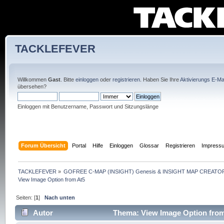
TACKLEFEVER
Willkommen
Gast
. Bitte
einloggen
oder
registrieren
. Haben Sie Ihre
Aktivierungs E-Mai
übersehen?
Einloggen mit Benutzername, Passwort und Sitzungslänge
Forum Übersicht
Portal
Hilfe
Einloggen
Glossar
Registrieren
Impress
TACKLEFEVER
»
GOFREE C-MAP (INSIGHT) Genesis & INSIGHT MAP CREATOR
View Image Option from At5
Seiten: [
1
]
Nach unten
Autor
Thema: View Image Option from