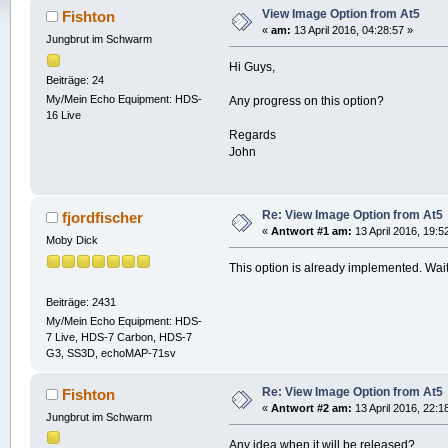
View Image Option from At5
Fishton
«
am:
13 April 2016, 04:28:57 »
Jungbrut im Schwarm
Hi Guys,
Beiträge: 24
My/Mein Echo Equipment: HDS-
Any progress on this option?
16 Live
Regards
John
Re: View Image Option from At5
fjordfischer
«
Antwort #1 am:
13 April 2016, 19:5
Moby Dick
This option is already implemented. Wait 
Beiträge: 2431
My/Mein Echo Equipment: HDS-
7 Live, HDS-7 Carbon, HDS-7
G3, SS3D, echoMAP-71sv
Re: View Image Option from At5
Fishton
«
Antwort #2 am:
13 April 2016, 22:1
Jungbrut im Schwarm
Any idea when it will be released?