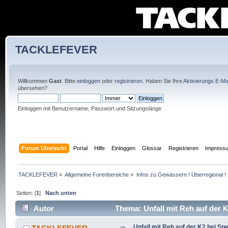
TACKLEFEVER
Willkommen
Gast
. Bitte
einloggen
oder
registrieren
. Haben Sie Ihre
Aktivierungs E-Mai
übersehen?
Einloggen mit Benutzername, Passwort und Sitzungslänge
Forum Übersicht
Portal
Hilfe
Einloggen
Glossar
Registrieren
Impress
TACKLEFEVER
»
Allgemeine Forenbereiche
»
Infos zu Gewässern ! Überregional !
Seiten: [
1
]
Nach unten
Autor
Thema: Unfall mit Reh auf der K
Unfall mit Reh auf der K2 bei Spe