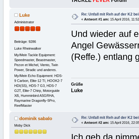
TACKLE
FEVER
Forum
Re: Unfall mit Reh auf der K2 bei
Luke
«
Antwort #1 am:
15 April 2016, 11:5
Administrator
Und wieder auf ei
Beiträge: 9286
Angel Gewässern
Luke Rheinwalker
(Reffe.) entlang 
My/Mein Tackle Equipment:
Speedmaster, Beastmaster,
Pezon et Michel, Viento, Twin
Power, Stradic und anderes.
My/Mein Echo Equipment: HDS-
9 Carbon, Elite-12 TI, HOOK2-7
Grüße
HDI(SS), HDS-7 G3, HDS-7
Luke
G2T, Elite-7 Chirp, Motorguide
Xi5, Humminbird ASGRHA,
Raymarine Dragonfly-5Pro,
ReefMaster
Re: Unfall mit Reh auf der K2 bei
dominik sabalo
«
Antwort #2 am:
15 April 2016, 22:0
Moby Dick
Ich geh da nimme