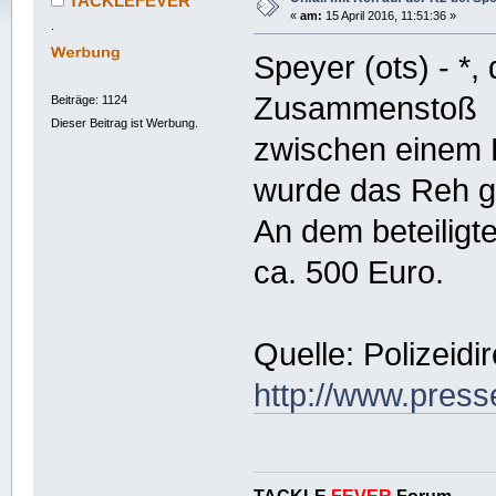
TACKLEFEVER
«
am:
15 April 2016, 11:51:36 »
.
Speyer (ots) - *
Zusammenstoß
Beiträge: 1124
Dieser Beitrag ist Werbung.
zwischen einem 
wurde das Reh ge
An dem beteilig
ca. 500 Euro.
Quelle: Polizeid
http://www.presse