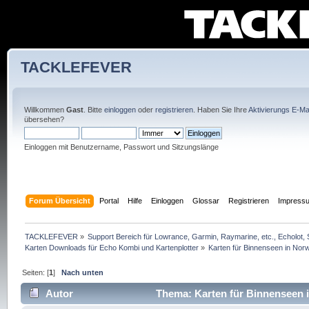
TACKLEFEVER
Willkommen
Gast
. Bitte
einloggen
oder
registrieren
. Haben Sie Ihre
Aktivierungs E-Mai
übersehen?
Einloggen mit Benutzername, Passwort und Sitzungslänge
Forum Übersicht
Portal
Hilfe
Einloggen
Glossar
Registrieren
Impress
TACKLEFEVER
»
Support Bereich für Lowrance, Garmin, Raymarine, etc., Echolot, 
Karten Downloads für Echo Kombi und Kartenplotter
»
Karten für Binnenseen in No
Seiten: [
1
]
Nach unten
Autor
Thema: Karten für Binnenseen 