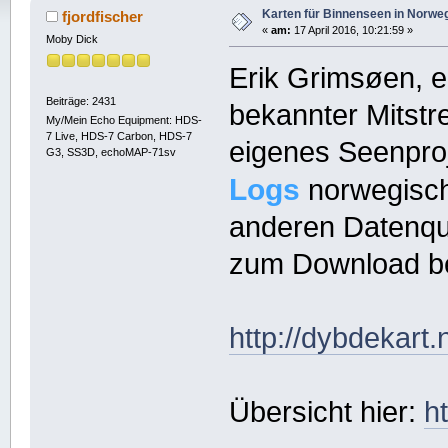
Karten für Binnenseen in Norw
fjordfischer
«
am:
17 April 2016, 10:21:59 »
Moby Dick
Erik Grimsøen, 
Beiträge: 2431
bekannter Mitstre
My/Mein Echo Equipment: HDS-
7 Live, HDS-7 Carbon, HDS-7
eigenes Seenproj
G3, SS3D, echoMAP-71sv
Logs
norwegisch
anderen Datenque
zum Download bere
http://dybdekart
Übersicht hier:
h