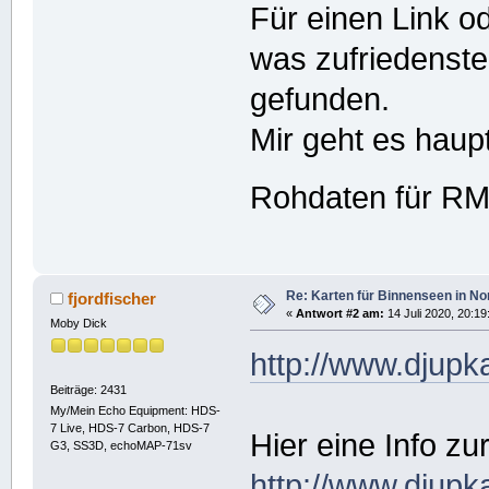
Für einen Link o
was zufriedenstel
gefunden.
Mir geht es hau
Rohdaten für RM 
Re: Karten für Binnenseen in 
fjordfischer
«
Antwort #2 am:
14 Juli 2020, 20:19
Moby Dick
http://www.djup
Beiträge: 2431
My/Mein Echo Equipment: HDS-
7 Live, HDS-7 Carbon, HDS-7
Hier eine Info zu
G3, SS3D, echoMAP-71sv
http://www.djupk