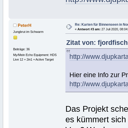
Re: Karten für Binnenseen in 
PeterH
«
Antwort #3 am:
27 Juli 2020, 08:04
Jungbrut im Schwarm
Zitat von: fjordfisc
Beiträge: 36
http://www.djupkar
My/Mein Echo Equipment: HDS
Live 12 + 2in1 + Active Target
Hier eine Info zur P
http://www.djupkart
Das Projekt sche
es kümmert sich