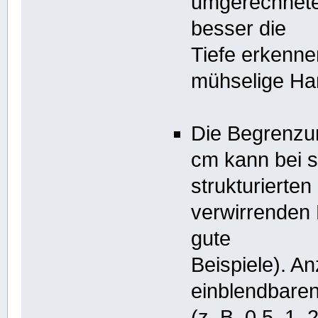
umgerechnete
besser die
Tiefe erkenne
mühselige Han
Die Begrenzun
cm kann bei st
strukturierte
verwirrenden L
gute
Beispiele). A
einblendbaren 
(z. B. 0,5, 1,