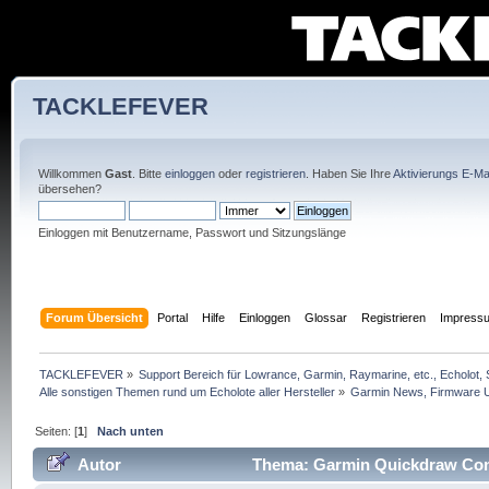
TACKLEFEVER
Willkommen
Gast
. Bitte
einloggen
oder
registrieren
. Haben Sie Ihre
Aktivierungs E-Mai
übersehen?
Einloggen mit Benutzername, Passwort und Sitzungslänge
Forum Übersicht
Portal
Hilfe
Einloggen
Glossar
Registrieren
Impress
TACKLEFEVER
»
Support Bereich für Lowrance, Garmin, Raymarine, etc., Echolot, 
Alle sonstigen Themen rund um Echolote aller Hersteller
»
Garmin News, Firmware U
Seiten: [
1
]
Nach unten
Autor
Thema: Garmin Quickdraw Conto