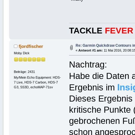
TACKLE
FEVER
Re: Garmin Quickdraw Contours im
fjordfischer
«
Antwort #1 am:
11 Mai 2016, 20:08:1
Moby Dick
Nachtrag:
Beiträge: 2431
Habe die Daten 
My/Mein Echo Equipment: HDS-
7 Live, HDS-7 Carbon, HDS-7
Insi
Ergebnis im
G3, SS3D, echoMAP-71sv
Dieses Ergebnis 
kritische Punkte
gebrochenen Fuß
schon angespro