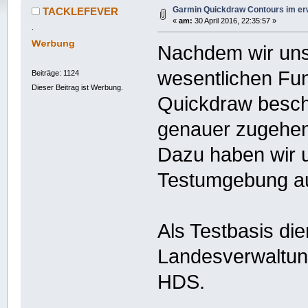
Garmin Quickdraw Contours im erw
TACKLEFEVER
«
am:
30 April 2016, 22:35:57 »
.
Nachdem wir uns
wesentlichen Fu
Beiträge: 1124
Dieser Beitrag ist Werbung.
Quickdraw beschä
genauer zugehen
Dazu haben wir un
Testumgebung a
Als Testbasis die
Landesverwaltung
HDS.