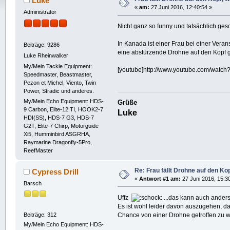
Luke
«
am:
27 Juni 2016, 12:40:54 »
Administrator
Nicht ganz so funny und tatsächlich ge
In Kanada ist einer Frau bei einer Veran
Beiträge: 9286
eine abstürzende Drohne auf den Kopf g
Luke Rheinwalker
My/Mein Tackle Equipment:
[youtube]http://www.youtube.com/watch
Speedmaster, Beastmaster,
Pezon et Michel, Viento, Twin
Power, Stradic und anderes.
My/Mein Echo Equipment: HDS-
Grüße
9 Carbon, Elite-12 TI, HOOK2-7
Luke
HDI(SS), HDS-7 G3, HDS-7
G2T, Elite-7 Chirp, Motorguide
Xi5, Humminbird ASGRHA,
Raymarine Dragonfly-5Pro,
ReefMaster
Re: Frau fällt Drohne auf den Ko
Cypress Drill
«
Antwort #1 am:
27 Juni 2016, 15:3
Barsch
Uffz
...das kann auch ander
Es ist wohl leider davon auszugehen, da
Chance von einer Drohne getroffen zu w
Beiträge: 312
My/Mein Echo Equipment: HDS-