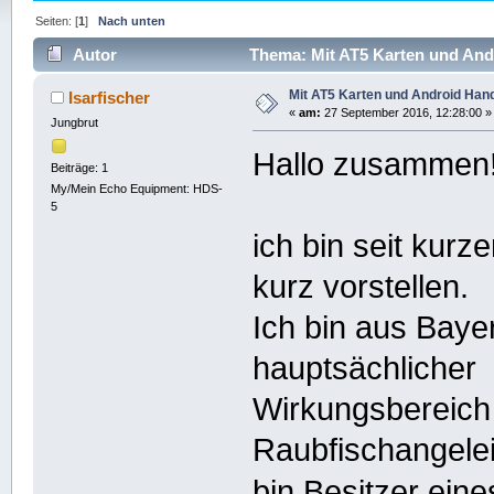
Seiten: [
1
]
Nach unten
Autor
Thema: Mit AT5 Karten und Andr
Mit AT5 Karten und Android Han
Isarfischer
«
am:
27 September 2016, 12:28:00 »
Jungbrut
Hallo zusammen
Beiträge: 1
My/Mein Echo Equipment: HDS-
5
ich bin seit kur
kurz vorstellen.
Ich bin aus Baye
hauptsächlicher
Wirkungsbereich i
Raubfischangelei
bin Besitzer ein