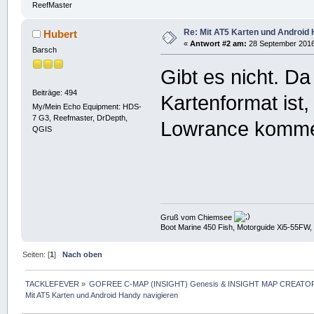
ReefMaster
Re: Mit AT5 Karten und Android 
Hubert
«
Antwort #2 am:
28 September 2016,
Barsch
Gibt es nicht. Da
Beiträge: 494
Kartenformat ist
My/Mein Echo Equipment: HDS-
7 G3, Reefmaster, DrDepth,
Lowrance komm
QGIS
Gruß vom Chiemsee
Boot Marine 450 Fish, Motorguide Xi5-55FW,
Seiten: [
1
]
Nach oben
TACKLEFEVER
»
GOFREE C-MAP (INSIGHT) Genesis & INSIGHT MAP CREATOR
Mit AT5 Karten und Android Handy navigieren