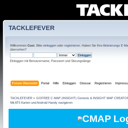
TACKLEFEVER
Willkommen
Gast
. Bitte
einloggen
oder
registrieren
. Haben Sie Ihre
Aktivierungs E-Mai
übersehen?
Einloggen mit Benutzername, Passwort und Sitzungslänge
Forum Übersicht
Portal
Hilfe
Einloggen
Glossar
Registrieren
Impress
TACKLEFEVER
»
GOFREE C-MAP (INSIGHT) Genesis & INSIGHT MAP CREATOR
Mit AT5 Karten und Android Handy navigieren