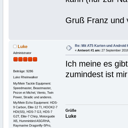
Gruß Franz und 
Re: Mit AT5 Karten und Android 
Luke
«
Antwort #1 am:
27 September 2016,
Administrator
Ich meine es gib
Beiträge: 9286
zumindest ist mi
Luke Rheinwalker
My/Mein Tackle Equipment:
Speedmaster, Beastmaster,
Pezon et Michel, Viento, Twin
Power, Stradic und anderes.
My/Mein Echo Equipment: HDS-
9 Carbon, Elite-12 TI, HOOK2-7
Grüße
HDI(SS), HDS-7 G3, HDS-7
Luke
G2T, Elite-7 Chirp, Motorguide
Xi5, Humminbird ASGRHA,
Raymarine Dragonfly-5Pro,