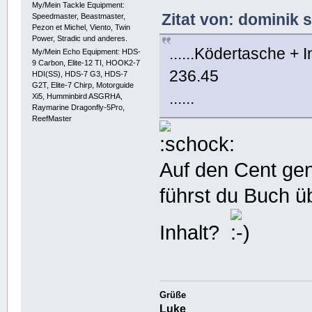
My/Mein Tackle Equipment:
Zitat von: dominik 
Speedmaster, Beastmaster,
Pezon et Michel, Viento, Twin
Power, Stradic und anderes.
......Ködertasche + I
My/Mein Echo Equipment: HDS-
9 Carbon, Elite-12 TI, HOOK2-7
236.45
HDI(SS), HDS-7 G3, HDS-7
G2T, Elite-7 Chirp, Motorguide
......
Xi5, Humminbird ASGRHA,
Raymarine Dragonfly-5Pro,
ReefMaster
Auf den Cent ge
führst du Buch ü
Inhalt?
Grüße
Luke