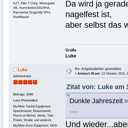
Da wird ja gerade
G2T, Elite-7 Chirp, Motorguide
Xi5, Humminbird ASGRHA,
nagelfest ist,
Raymarine Dragonfly-5Pro,
ReefMaster
aber selbst das w
Grüße
Luke
Re: Angelzubehör gestohlen
Luke
«
Antwort #8 am:
13 Oktober 2016, 2
Administrator
Zitat von: Luke am 
Beiträge: 9286
Dunkle Jahreszeit =
Luke Rheinwalker
My/Mein Tackle Equipment:
.....
Speedmaster, Beastmaster,
Pezon et Michel, Viento, Twin
Power, Stradic und anderes.
Und wieder...abe
My/Mein Echo Equipment: HDS-