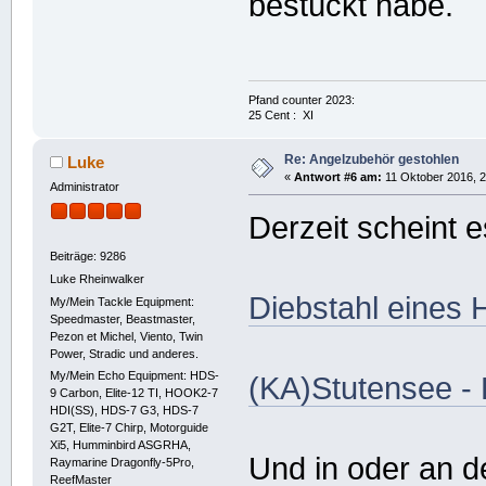
bestückt habe.
Pfand counter 2023:
25 Cent : XI
Re: Angelzubehör gestohlen
Luke
«
Antwort #6 am:
11 Oktober 2016, 2
Administrator
Derzeit scheint 
Beiträge: 9286
Luke Rheinwalker
Diebstahl eines
My/Mein Tackle Equipment:
Speedmaster, Beastmaster,
Pezon et Michel, Viento, Twin
Power, Stradic und anderes.
My/Mein Echo Equipment: HDS-
(KA)Stutensee - 
9 Carbon, Elite-12 TI, HOOK2-7
HDI(SS), HDS-7 G3, HDS-7
G2T, Elite-7 Chirp, Motorguide
Xi5, Humminbird ASGRHA,
Und in oder an d
Raymarine Dragonfly-5Pro,
ReefMaster