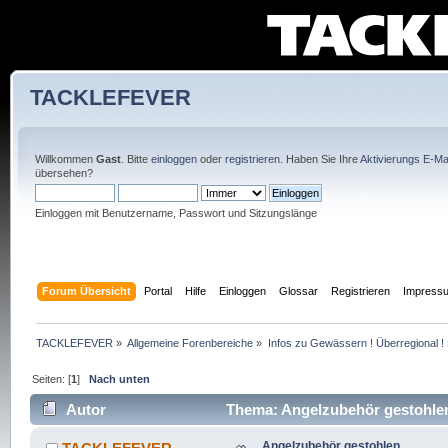
TACKLEFEVER
Willkommen
Gast
. Bitte
einloggen
oder
registrieren
. Haben Sie Ihre
Aktivierungs E-Mai
übersehen?
Einloggen mit Benutzername, Passwort und Sitzungslänge
Forum Übersicht
Portal
Hilfe
Einloggen
Glossar
Registrieren
Impress
TACKLEFEVER
»
Allgemeine Forenbereiche
»
Infos zu Gewässern ! Überregional !
Seiten: [
1
]
Nach unten
Autor
Thema: Angelzubehör gestohlen
Angelzubehör gestohlen