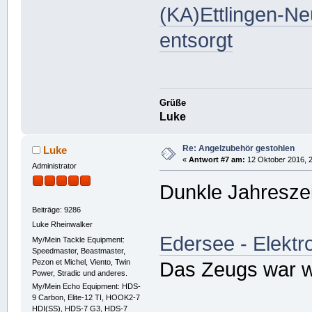
(KA)Ettlingen-Neu
entsorgt
Grüße
Luke
Re: Angelzubehör gestohlen
Luke
«
Antwort #7 am:
12 Oktober 2016, 2
Administrator
Dunkle Jahreszei
Beiträge: 9286
Luke Rheinwalker
Edersee - Elekt
My/Mein Tackle Equipment:
Speedmaster, Beastmaster,
Pezon et Michel, Viento, Twin
Das Zeugs war wo
Power, Stradic und anderes.
My/Mein Echo Equipment: HDS-
9 Carbon, Elite-12 TI, HOOK2-7
HDI(SS), HDS-7 G3, HDS-7