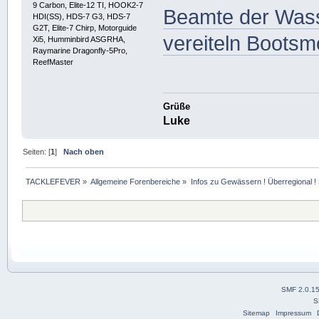
9 Carbon, Elite-12 TI, HOOK2-7
Beamte der Wasse
HDI(SS), HDS-7 G3, HDS-7
G2T, Elite-7 Chirp, Motorguide
vereiteln Bootsm
Xi5, Humminbird ASGRHA,
Raymarine Dragonfly-5Pro,
ReefMaster
Grüße
Luke
Seiten: [
1
]
Nach oben
TACKLEFEVER
»
Allgemeine Forenbereiche
»
Infos zu Gewässern ! Überregional !
SMF 2.0.1
S
Sitemap
Impressum