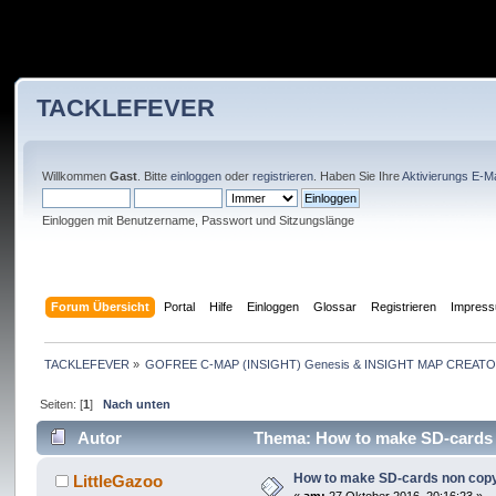
TACKLEFEVER
Willkommen
Gast
. Bitte
einloggen
oder
registrieren
. Haben Sie Ihre
Aktivierungs E-Ma
Einloggen mit Benutzername, Passwort und Sitzungslänge
Forum Übersicht
Portal
Hilfe
Einloggen
Glossar
Registrieren
Impres
TACKLEFEVER
»
GOFREE C-MAP (INSIGHT) Genesis & INSIGHT MAP CREATO
Seiten: [
1
]
Nach unten
Autor
Thema: How to make SD-cards 
How to make SD-cards non cop
LittleGazoo