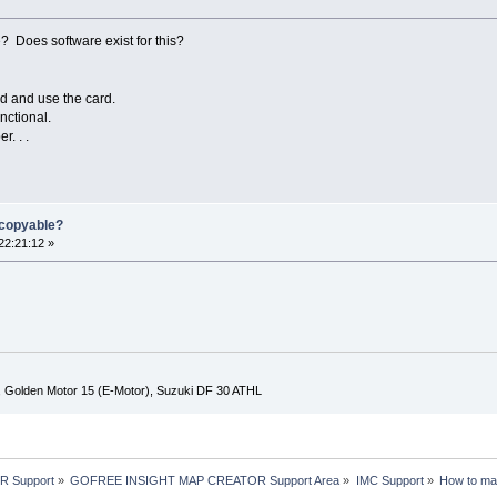
 Does software exist for this?
d and use the card.
unctional.
. . .
 copyable?
22:21:12 »
, Golden Motor 15 (E-Motor), Suzuki DF 30 ATHL
R Support
»
GOFREE INSIGHT MAP CREATOR Support Area
»
IMC Support
»
How to ma