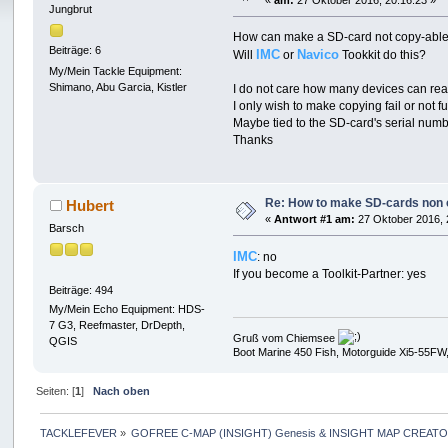
«
am:
27 Oktober 2016, 20:16:23 »
Jungbrut
How can make a SD-card not copy-able?
Beiträge: 6
IMC
Navico
Will
or
Tookkit do this?
My/Mein Tackle Equipment:
Shimano, Abu Garcia, Kistler
I do not care how many devices can rea
I only wish to make copying fail or not f
Maybe tied to the SD-card's serial number
Thanks
Re: How to make SD-cards non
Hubert
«
Antwort #1 am:
27 Oktober 2016, 
Barsch
IMC
: no
If you become a Toolkit-Partner: yes
Beiträge: 494
My/Mein Echo Equipment: HDS-
7 G3, Reefmaster, DrDepth,
Gruß vom Chiemsee
QGIS
Boot Marine 450 Fish, Motorguide Xi5-55FW
Seiten: [
1
]
Nach oben
TACKLEFEVER
»
GOFREE C-MAP (INSIGHT) Genesis & INSIGHT MAP CREATO