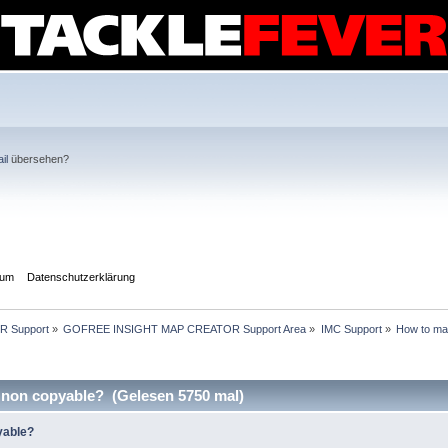
il
übersehen?
sum
Datenschutzerklärung
R Support
»
GOFREE INSIGHT MAP CREATOR Support Area
»
IMC Support
»
How to ma
non copyable? (Gelesen 5750 mal)
yable?