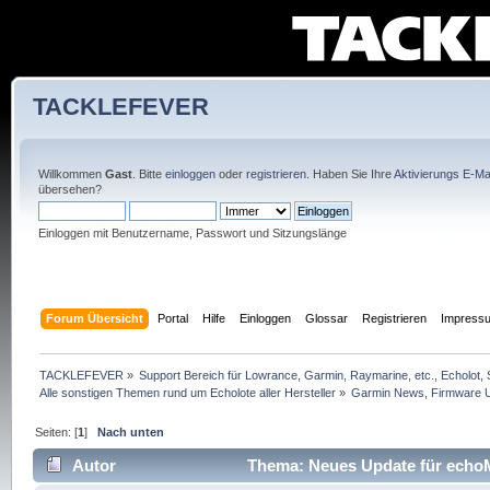
TACKLEFEVER
Willkommen
Gast
. Bitte
einloggen
oder
registrieren
. Haben Sie Ihre
Aktivierungs E-Mai
übersehen?
Einloggen mit Benutzername, Passwort und Sitzungslänge
Forum Übersicht
Portal
Hilfe
Einloggen
Glossar
Registrieren
Impress
TACKLEFEVER
»
Support Bereich für Lowrance, Garmin, Raymarine, etc., Echolot, 
Alle sonstigen Themen rund um Echolote aller Hersteller
»
Garmin News, Firmware U
Seiten: [
1
]
Nach unten
Autor
Thema: Neues Update für echoM