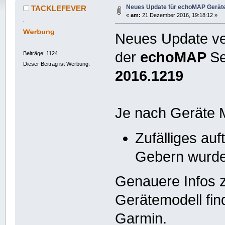
Neues Update für echoMAP Geräte
TACKLEFEVER
«
am:
21 Dezember 2016, 19:18:12 »
.
Neues Update ver
der
echoMAP
Se
Beiträge: 1124
Dieser Beitrag ist Werbung.
2016.1219
Je nach Geräte M
Zufälliges au
Gebern wurde
Genauere Infos z
Gerätemodell find
Garmin.