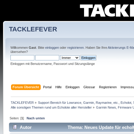
TACKLEFEVER
Willkommen
Gast
. Bitte
einloggen
oder
registrieren
. Haben Sie Ihre
Aktivierungs E-Mai
übersehen?
Einloggen mit Benutzername, Passwort und Sitzungslänge
Forum Übersicht
Portal
Hilfe
Einloggen
Glossar
Registrieren
Impress
TACKLEFEVER
»
Support Bereich für Lowrance, Garmin, Raymarine, etc., Echolot, 
Alle sonstigen Themen rund um Echolote aller Hersteller
»
Garmin News, Firmware U
Seiten: [
1
]
Nach unten
Autor
Thema: Neues Update für echoM