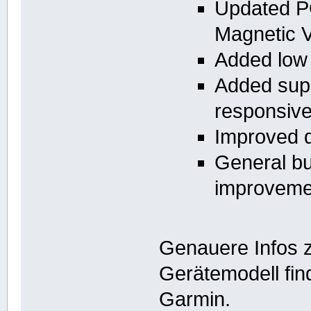
Updated P
Magnetic 
Added low 
Added supp
responsiv
Improved d
General bu
improveme
Genauere Infos z
Gerätemodell find
Garmin.