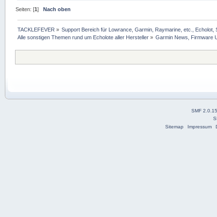
Seiten: [
1
]
Nach oben
TACKLEFEVER
»
Support Bereich für Lowrance, Garmin, Raymarine, etc., Echolot, 
Alle sonstigen Themen rund um Echolote aller Hersteller
»
Garmin News, Firmware U
SMF 2.0.1
S
Sitemap
Impressum