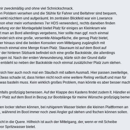
 mir zweckmäßig und ohne viel Schnickschnack.
en Polstern versehen und die Stühle für Fahrer und Beifahrer sind bequem,
irkt nüchtern und aufgeräumt. Im zentralen Blickfeld war ein Lowrance
hon eher mein vorhandenes 7er HDS verwenden), rechts daneben finden
efung vor der Montagetafel bietet Platz für einiges an Kleinkram wie
t man an Bord allerdings vergebens, hier sollte man ggf. noch einmal
indet sich eine große, versenkte Ablagefläche, die genug Platz bietet,
r hinaus sind die beiden Konsolen vom Mittelgang zugänglich mit
 noch einmal eine Menge Kram Platz. Stauraum ist auf dem Boot auf
 der hinteren Sitzbank befindet sich eine große Backskiste, die allerdings
en ist. Nach der ersten Verwunderung, klärte sich der Grund dafür
, entsteht so neben der Backskiste noch einmal zusätzlicher Platz zum stehen.
ich hier auch noch mal ein Staufach mit sattem Ausmaß. Hier passen zweiteilige,
Etwas schade ist, dass hinten nicht noch eine weitere Reling verläuft und man für
twas basteln muss. Kein wirklich großes Problem, man könnte es aber besser mac
nfalls großzügig bemessen. Auf der Klappe des Kastens findet zudem lt. Händler e
er Platz auf dem Boot in Bezug zur Bootslänge für meine Wünsche großzügig beme
uten locker stehen können, bei ruhigerem Wasser bieten die kleinen Plattformen an
 während im Boot immer noch zwei Angler gut stehen und fischen können sollen.
ht in die Quere. Hilfreich ist auch der Mittelgang, der, wenn er mit Scheibe
or Spritzwasser bietet.