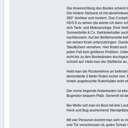
Die Inneinrichtung des Bootes scheint
Die hintere Sitzbank ist mit abnehmbar
360° drehbar und modern. Das Cockpit w
HDS 9 zu sehen (da würde ich dann sc
sich Tank- und Motoranzeige. Eine Verti
Sonnenbrille & Co. Getränkehalter such
nachbessern. Auf der Beifahrerseite bef
um seinen Kram unterzubringen. Darübe
Staufächern versehen. Hier findet auch
jeden Fall kein größeres Problem. Unter
nicht bis zu den Bordwänden durchgezog
schnell auf. Hebt man die Sitzfläche an
Hebt man die Rückenlehne an befindet s
demontierte 3 Meter Ruten locker rein. 
hinten angebrachte Rutenhalter wohl e
Der vorne liegende Ankerkasten ist ebe
Bugmotor bequem Platz. Generell ist d
Bei Welle soll man im Boot mit drei Le
Heck und Bug ausreichend Standplätze,
Mit vier Personen kommt man sich so nic
und Tür verschlossen ist, guten Schutz v