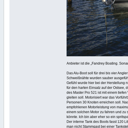
Anbieter ist die „Fandrey Boating. Sonar
Das Alu-Boot soll für drei bis vier Angl
Schweißnähte wurden sauber ausgeführt
Gefühl wurde hier bei der Herstellung n
für den harten Einsatz auf der Ostsee
des Master Pro 521 ist mit einem tief
gleiten soll. Motorisiert war das Vorfü
Personen 30 Knoten erreichen soll. Na
empfohlenen Motorleistung von maximal
einem solchen Motor zu fahren und zu s
könnte. Ich bin aber eher so ein sprits
Der interne Tank des Boots fasst 120 Lit
man nicht Stammgast bei einer Tankstel