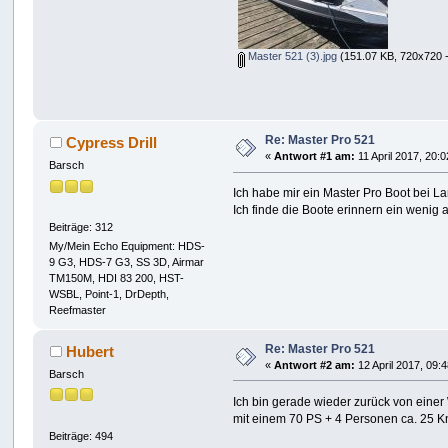
Master 521 (3).jpg
(151.07 KB, 720x720 -
Re: Master Pro 521
Cypress Drill
«
Antwort #1 am:
11 April 2017, 20:0
Barsch
Ich habe mir ein Master Pro Boot bei La
Ich finde die Boote erinnern ein wenig a
Beiträge: 312
My/Mein Echo Equipment: HDS-
9 G3, HDS-7 G3, SS 3D, Airmar
TM150M, HDI 83 200, HST-
WSBL, Point-1, DrDepth,
Reefmaster
Re: Master Pro 521
Hubert
«
Antwort #2 am:
12 April 2017, 09:
Barsch
Ich bin gerade wieder zurück von einer
mit einem 70 PS + 4 Personen ca. 25 K
Beiträge: 494