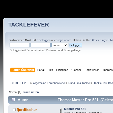
TACKLEFEVER
Willkommen
Gast
. Bitte
einloggen
oder
registrieren
. Haben Sie Ihre
Aktivierungs E-Ma
Einloggen mit Benutzername, Passwort und Sitzungslänge
Forum Übersicht
Portal
Hilfe
Einloggen
Glossar
Registrieren
Impres
TACKLEFEVER
»
Allgemeine Forenbereiche
»
Rund ums Tackle
»
Tackle Talk Boo
Seiten: [
1
]
Nach unten
Autor
Thema: Master Pro 521 (Gelese
Master Pro 521
fjordfischer