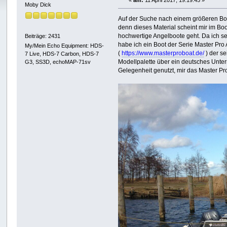
«
am:
11 April 2017, 19:19:45 »
Moby Dick
Auf der Suche nach einem größeren Boo
denn dieses Material scheint mir im Bo
hochwertige Angelboote geht. Da ich se
Beiträge: 2431
habe ich ein Boot der Serie Master Pro
My/Mein Echo Equipment: HDS-
(
https://www.masterproboat.de/
) der se
7 Live, HDS-7 Carbon, HDS-7
Modellpalette über ein deutsches Unter
G3, SS3D, echoMAP-71sv
Gelegenheit genutzt, mir das Master P