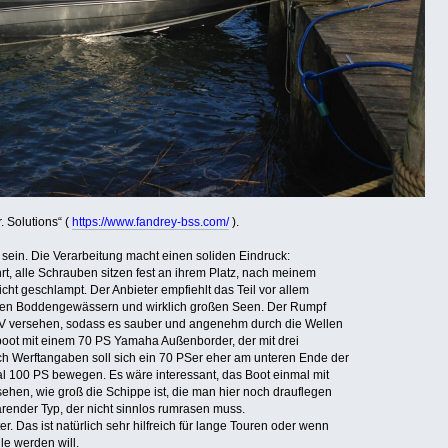
. Solutions“ (
https://www.fandrey-bss.com/
).
er sein. Die Verarbeitung macht einen soliden Eindruck:
, alle Schrauben sitzen fest an ihrem Platz, nach meinem
icht geschlampt. Der Anbieter empfiehlt das Teil vor allem
, den Boddengewässern und wirklich großen Seen. Der Rumpf
en V versehen, sodass es sauber und angenehm durch die Wellen
hrboot mit einem 70 PS Yamaha Außenborder, der mit drei
ch Werftangaben soll sich ein 70 PSer eher am unteren Ende der
 100 PS bewegen. Es wäre interessant, das Boot einmal mit
ehen, wie groß die Schippe ist, die man hier noch drauflegen
parender Typ, der nicht sinnlos rumrasen muss.
er. Das ist natürlich sehr hilfreich für lange Touren oder wenn
le werden will.