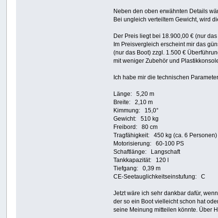
Neben den oben erwähnten Details wäre
Bei ungleich verteiltem Gewicht, wird 
Der Preis liegt bei 18.900,00 € (nur da
Im Preisvergleich erscheint mir das gün
(nur das Boot) zzgl. 1.500 € Überführun
mit weniger Zubehör und Plastikkonsole
Ich habe mir die technischen Parameter 
Länge: 5,20 m
Breite: 2,10 m
Kimmung: 15,0°
Gewicht: 510 kg
Freibord: 80 cm
Tragfähigkeit: 450 kg (ca. 6 Personen)
Motorisierung: 60-100 PS
Schaftlänge: Langschaft
Tankkapazität: 120 l
Tiefgang: 0,39 m
CE-Seetauglichkeitseinstufung: C
Jetzt wäre ich sehr dankbar dafür, wen
der so ein Boot vielleicht schon hat od
seine Meinung mitteilen könnte. Über Hi