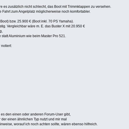
 es zusätzlich nicht schlecht, das Boot mit Trimmklappen zu versehen.
die Fahrt zum Angelplatz möglicherweise noch komfortabler.
s Boot) bzw. 25.900 € (Boot inkl. 70 PS Yamaha).
stig. Vergleichbar wäre m. E. das Buster X mit 20.950 €
g,
 statt Aluminium wie beim Master Pro 521.
notiert:
n es den einen oder anderen Forum-User gibt,
er der einen ähnlichen Typ nutzt und mir mal
nweise, worauf ich noch achten sollte, wären ebenso hilfreich.