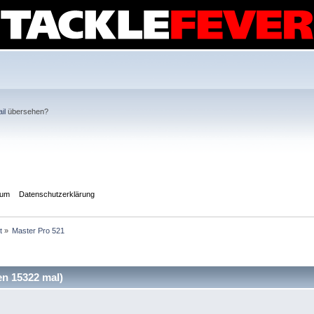
il
übersehen?
sum
Datenschutzerklärung
t
»
Master Pro 521
n 15322 mal)