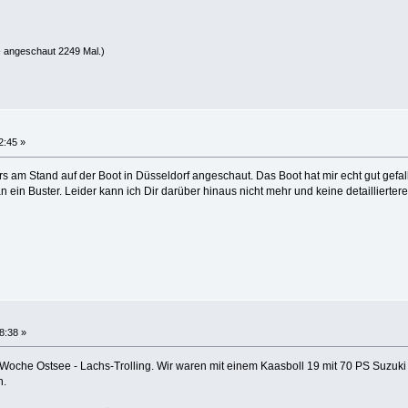
 angeschaut 2249 Mal.)
2:45 »
rs am Stand auf der Boot in Düsseldorf angeschaut. Das Boot hat mir echt gut gefal
n ein Buster. Leider kann ich Dir darüber hinaus nicht mehr und keine detailliertere
48:38 »
 Woche Ostsee - Lachs-Trolling. Wir waren mit einem Kaasboll 19 mit 70 PS Suzuki 
n.