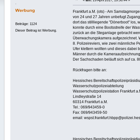
«
am:
29 April 2017, 19:56:44 »
.
Frankfurt a.M. (ots) - Am Samstagmorge
von 24 und 27 Jahren unbefugt Zugang 
dort das stillliegende "Dönerboot" los,
Beiträge: 1124
konnte durch eine Bootsstreife der Was
Dieser Beitrag ist Werbung.
zurück an die Steganlage gebracht we
Überwachungskamera aufgezeichnet. We
8. Polizeireviers, wie zwei männliche
Ufer klettern wollten und dieses dabei 
Männer durch die Kameraaufzeichnungen
Der Sachschaden beläuft sich auf ca. 8
Rückfragen bitte an:
Hessisches Bereitschaftspolizeipräsidi
Wasserschutzpolizeiabteilung
Wasserschutzpolizeistation Frankfurt a.
Lindleystraße 14
60314 Frankfurt a.M.
Tel.: 069/943459-0
Fax: 069/943459-50
email: wspst.frankfurt.hbpp@polizei.he
Hessisches Bereitschaftspolizeipräsidi