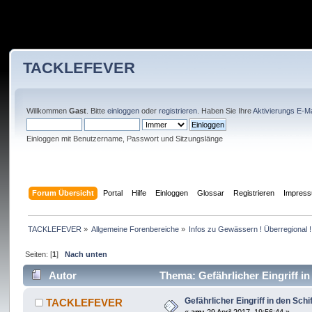
TACKLEFEVER
Willkommen
Gast
. Bitte
einloggen
oder
registrieren
. Haben Sie Ihre
Aktivierungs E-Ma
Einloggen mit Benutzername, Passwort und Sitzungslänge
Forum Übersicht
Portal
Hilfe
Einloggen
Glossar
Registrieren
Impres
TACKLEFEVER
»
Allgemeine Forenbereiche
»
Infos zu Gewässern ! Überregional !
Seiten: [
1
]
Nach unten
Autor
Thema: Gefährlicher Eingriff i
Gefährlicher Eingriff in den Sc
TACKLEFEVER