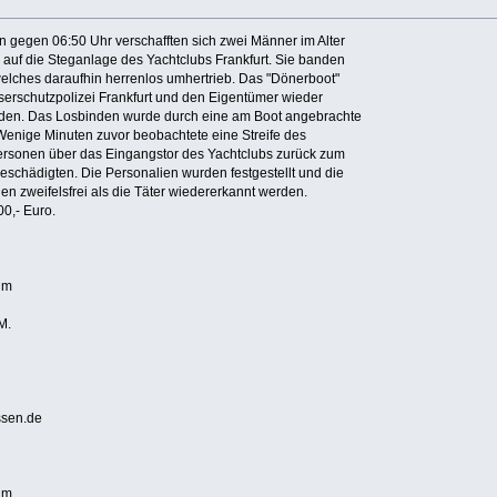
n gegen 06:50 Uhr verschafften sich zwei Männer im Alter
auf die Steganlage des Yachtclubs Frankfurt. Sie banden
 welches daraufhin herrenlos umhertrieb. Das "Dönerboot"
serschutzpolizei Frankfurt und den Eigentümer wieder
rden. Das Losbinden wurde durch eine am Boot angebrachte
nige Minuten zuvor beobachtete eine Streife des
 Personen über das Eingangstor des Yachtclubs zurück zum
beschädigten. Die Personalien wurden festgestellt und die
 zweifelsfrei als die Täter wiedererkannt werden.
00,- Euro.
um
M.
ssen.de
um