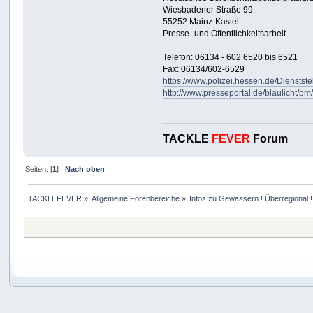
Wiesbadener Straße 99
55252 Mainz-Kastel
Presse- und Öffentlichkeitsarbeit
Telefon: 06134 - 602 6520 bis 6521
Fax: 06134/602-6529
https://www.polizei.hessen.de/Dienstst
http://www.presseportal.de/blaulicht/
TACKLE
FEVER
Forum
Seiten: [
1
]
Nach oben
TACKLEFEVER
»
Allgemeine Forenbereiche
»
Infos zu Gewässern ! Überregional !