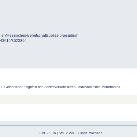
ellen/Hessisches-Bereitschaftspolizeipraesidium
pm/43615/3623896
»
Gefährlicher Eingriff in den Schiffsverkehr durch Losbinden eines Motorbootes
SMF 2.0.15
|
SMF © 2013
,
Simple Machines