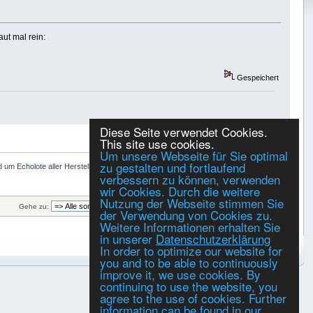
ut mal rein:
Gespeichert
Diese Seite verwendet Cookies.
DRUCKEN
This site use cookies.
Um unsere Webseite für Sie optimal
zu gestalten und fortlaufend
 um Echolote aller Hersteller
»
verbessern zu können, verwenden
wir Cookies. Durch die weitere
Nutzung der Webseite stimmen Sie
Gehe zu:
der Verwendung von Cookies zu.
Weitere Informationen erhalten Sie
in unserer
Datenschutzerklärung
In order to optimize our website for
you and to be able to continuously
improve it, we use cookies. By
continuing to use the website, you
agree to the use of cookies. Further
information can be found in our