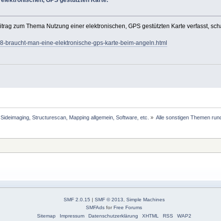
 elektronischen, GPS gestützten Karte.
eitrag zum Thema Nutzung einer elektronischen, GPS gestützten Karte verfasst, scha
/118-braucht-man-eine-elektronische-gps-karte-beim-angeln.html
Sideimaging, Structurescan, Mapping allgemein, Software, etc.
»
Alle sonstigen Themen rund
SMF 2.0.15
|
SMF © 2013
,
Simple Machines
SMFAds
for
Free Forums
Sitemap
Impressum
Datenschutzerklärung
XHTML
RSS
WAP2