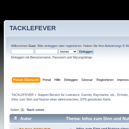
TACKLEFEVER
Willkommen
Gast
. Bitte
einloggen
oder
registrieren
. Haben Sie Ihre
Aktivierungs E-Ma
Einloggen mit Benutzername, Passwort und Sitzungslänge
Forum Übersicht
Portal
Hilfe
Einloggen
Glossar
Registrieren
Impres
TACKLEFEVER
»
Support Bereich für Lowrance, Garmin, Raymarine, etc., Echolot, 
Infos zum Sinn und Nutzen einer elektronischen, GPS gestützten Karte.
Seiten: [
1
]
Nach unten
Autor
Thema: Infos zum Sinn und Nutz