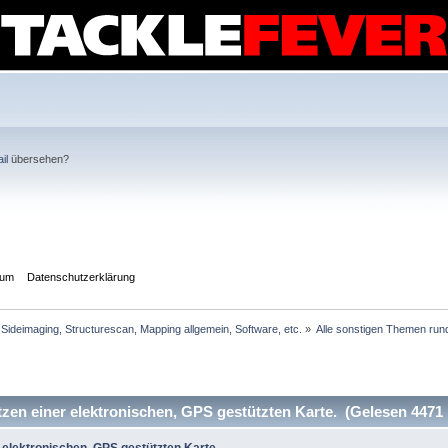
il
übersehen?
sum
Datenschutzerklärung
Sideimaging, Structurescan, Mapping allgemein, Software, etc.
»
Alle sonstigen Themen rund
en einer elektronischen, GPS gestützten Karte. (Gelesen 4471 