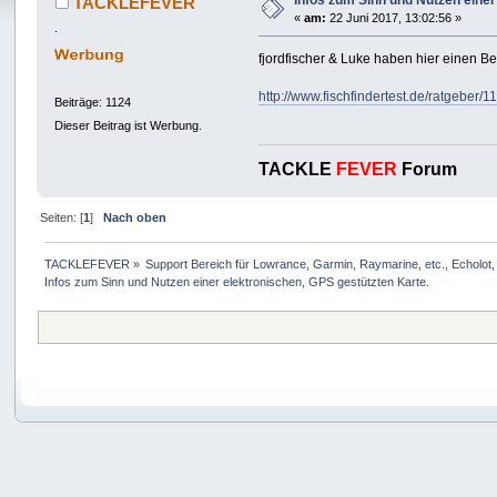
Infos zum Sinn und Nutzen einer
TACKLEFEVER
«
am:
22 Juni 2017, 13:02:56 »
.
fjordfischer & Luke haben hier einen B
http://www.fischfindertest.de/ratgeber
Beiträge: 1124
Dieser Beitrag ist Werbung.
TACKLE
FEVER
Forum
Seiten: [
1
]
Nach oben
TACKLEFEVER
»
Support Bereich für Lowrance, Garmin, Raymarine, etc., Echolot, 
Infos zum Sinn und Nutzen einer elektronischen, GPS gestützten Karte.