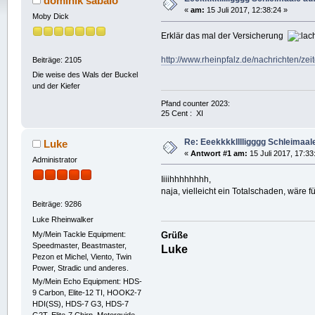
dominik sabalo
«
am:
15 Juli 2017, 12:38:24 »
Moby Dick
Erklär das mal der Versicherung
http://www.rheinpfalz.de/nachrichten/ze
Beiträge: 2105
Die weise des Wals der Buckel
und der Kiefer
Pfand counter 2023:
25 Cent : XI
Re: Eeekkkklllligggg Schleimaal
Luke
«
Antwort #1 am:
15 Juli 2017, 17:33
Administrator
Iiiihhhhhhhh,
naja, vielleicht ein Totalschaden, wäre
Beiträge: 9286
Luke Rheinwalker
My/Mein Tackle Equipment:
Grüße
Speedmaster, Beastmaster,
Luke
Pezon et Michel, Viento, Twin
Power, Stradic und anderes.
My/Mein Echo Equipment: HDS-
9 Carbon, Elite-12 TI, HOOK2-7
HDI(SS), HDS-7 G3, HDS-7
G2T, Elite-7 Chirp, Motorguide