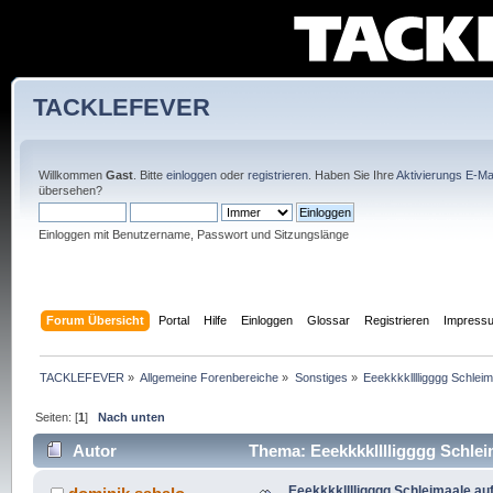
TACKLEFEVER
Willkommen
Gast
. Bitte
einloggen
oder
registrieren
. Haben Sie Ihre
Aktivierungs E-Mai
übersehen?
Einloggen mit Benutzername, Passwort und Sitzungslänge
Forum Übersicht
Portal
Hilfe
Einloggen
Glossar
Registrieren
Impress
TACKLEFEVER
»
Allgemeine Forenbereiche
»
Sonstiges
»
Eeekkkklllligggg Schleim
Seiten: [
1
]
Nach unten
Autor
Thema: Eeekkkklllligggg Schlei
Eeekkkklllligggg Schleimaale au