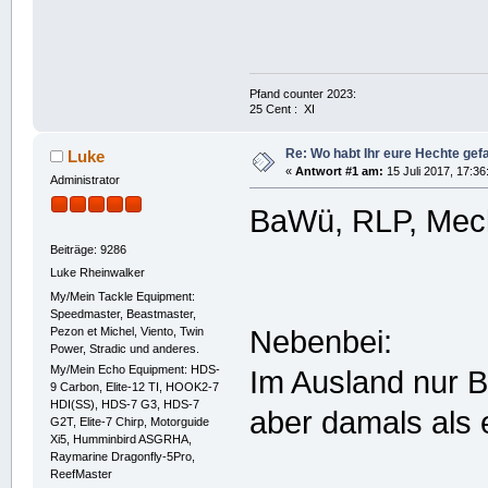
Pfand counter 2023:
25 Cent : XI
Re: Wo habt Ihr eure Hechte ge
Luke
«
Antwort #1 am:
15 Juli 2017, 17:36
Administrator
BaWü, RLP, Mec
Beiträge: 9286
Luke Rheinwalker
My/Mein Tackle Equipment:
Speedmaster, Beastmaster,
Pezon et Michel, Viento, Twin
Nebenbei:
Power, Stradic und anderes.
My/Mein Echo Equipment: HDS-
Im Ausland nur B
9 Carbon, Elite-12 TI, HOOK2-7
HDI(SS), HDS-7 G3, HDS-7
aber damals als
G2T, Elite-7 Chirp, Motorguide
Xi5, Humminbird ASGRHA,
Raymarine Dragonfly-5Pro,
ReefMaster