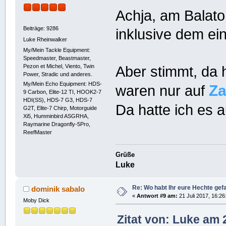
Achja, am Balato
Beiträge: 9286
inklusive dem ein
Luke Rheinwalker
My/Mein Tackle Equipment:
Speedmaster, Beastmaster,
Pezon et Michel, Viento, Twin
Aber stimmt, da
Power, Stradic und anderes.
My/Mein Echo Equipment: HDS-
Za
waren nur auf
9 Carbon, Elite-12 TI, HOOK2-7
HDI(SS), HDS-7 G3, HDS-7
Da hatte ich es 
G2T, Elite-7 Chirp, Motorguide
Xi5, Humminbird ASGRHA,
Raymarine Dragonfly-5Pro,
ReefMaster
Grüße
Luke
Re: Wo habt Ihr eure Hechte ge
dominik sabalo
«
Antwort #9 am:
21 Juli 2017, 16:26
Moby Dick
Zitat von: Luke am 