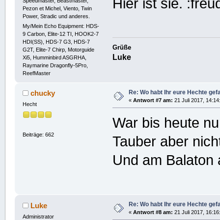
Hier ist sie.
Speedmaster, Beastmaster,
Pezon et Michel, Viento, Twin
Power, Stradic und anderes.
My/Mein Echo Equipment: HDS-
9 Carbon, Elite-12 TI, HOOK2-7
HDI(SS), HDS-7 G3, HDS-7
Grüße
G2T, Elite-7 Chirp, Motorguide
Luke
Xi5, Humminbird ASGRHA,
Raymarine Dragonfly-5Pro,
ReefMaster
Re: Wo habt Ihr eure Hechte ge
chucky
«
Antwort #7 am:
21 Juli 2017, 14:14
Hecht
War bis heute nu
Beiträge: 662
Tauber aber nich
Und am Balaton 
Re: Wo habt Ihr eure Hechte ge
Luke
«
Antwort #8 am:
21 Juli 2017, 16:16
Administrator