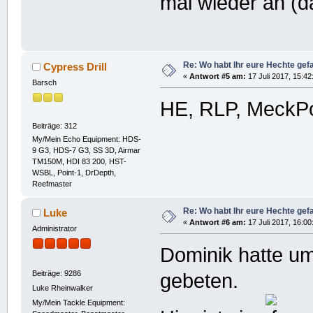
mal wieder an (da
Re: Wo habt Ihr eure Hechte ge
Cypress Drill
«
Antwort #5 am:
17 Juli 2017, 15:42
Barsch
HE, RLP, Meck
Beiträge: 312
My/Mein Echo Equipment: HDS-
9 G3, HDS-7 G3, SS 3D, Airmar
TM150M, HDI 83 200, HST-
WSBL, Point-1, DrDepth,
Reefmaster
Re: Wo habt Ihr eure Hechte ge
Luke
«
Antwort #6 am:
17 Juli 2017, 16:00
Administrator
Dominik hatte u
Beiträge: 9286
gebeten.
Luke Rheinwalker
My/Mein Tackle Equipment: