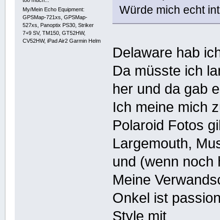
too much...
Würde mich echt int
My/Mein Echo Equipment:
GPSMap-721xs, GPSMap-
527xs, Panoptix PS30, Striker
7+9 SV, TM150, GT52HW,
CV52HW, iPad Air2 Garmin Helm
Delaware hab ich
Da müsste ich la
her und da gab e
Ich meine mich z
Polaroid Fotos g
Largemouth, Mus
und (wenn noch 
Meine Verwandsc
Onkel ist passion
Style mit