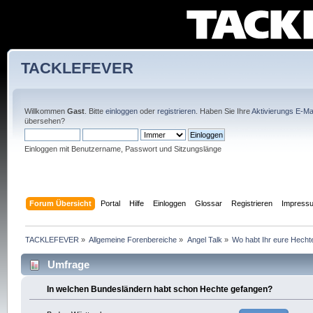
TACKLEFEVER
Willkommen
Gast
. Bitte
einloggen
oder
registrieren
. Haben Sie Ihre
Aktivierungs E-Mai
übersehen?
Einloggen mit Benutzername, Passwort und Sitzungslänge
Forum Übersicht
Portal
Hilfe
Einloggen
Glossar
Registrieren
Impress
TACKLEFEVER
»
Allgemeine Forenbereiche
»
Angel Talk
»
Wo habt Ihr eure Hech
Umfrage
In welchen Bundesländern habt schon Hechte gefangen?