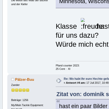
Minnesota, Wiscons
Die weise des Wals der Buckel
und der Kiefer
Klasse
hast
für uns dazu?
Würde mich echt 
Pfand counter 2023:
25 Cent : XI
Re: Wo habt Ihr eure Hechte ge
Pälzer-Buu
«
Antwort #4 am:
17 Juli 2017, 10:48
Zander
Zitat von: dominik 
Beiträge: 1256
hast ein paar Bilde
My/Mein Tackle Equipment: