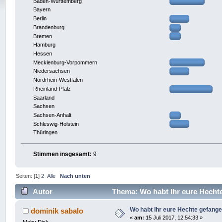
Baden-Württemberg
Bayern
Berlin
Brandenburg
Bremen
Hamburg
Hessen
Mecklenburg-Vorpommern
Niedersachsen
Nordrhein-Westfalen
Rheinland-Pfalz
Saarland
Sachsen
Sachsen-Anhalt
Schleswig-Holstein
Thüringen
Stimmen insgesamt:
9
Seiten: [
1
]
2
Alle
Nach unten
Autor
Thema: Wo habt Ihr eure Hecht
Wo habt Ihr eure Hechte gefang
dominik sabalo
«
am:
15 Juli 2017, 12:54:33 »