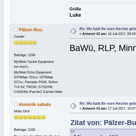
Grüße
Luke
Re: Wo habt Ihr eure Hechte ge
Pälzer-Buu
«
Antwort #2 am:
16 Juli 2017, 08:24
Zander
BaWü, RLP, Minn
Beiträge: 1256
My/Mein Tackle Equipment:
too much...
My/Mein Echo Equipment:
GPSMap-721xs, GPSMap-
527xs, Panoptix PS30, Striker
7+9 SV, TM150, GT52HW,
CV52HW, iPad Air2 Garmin Helm
Re: Wo habt Ihr eure Hechte ge
dominik sabalo
«
Antwort #3 am:
17 Juli 2017, 10:07
Moby Dick
Zitat von: Pälzer-B
Beiträge: 2105