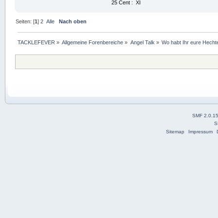
25 Cent : XI
Seiten: [
1
]
2
Alle
Nach oben
TACKLEFEVER
»
Allgemeine Forenbereiche
»
Angel Talk
»
Wo habt Ihr eure Hech
SMF 2.0.1
S
Sitemap
Impressum