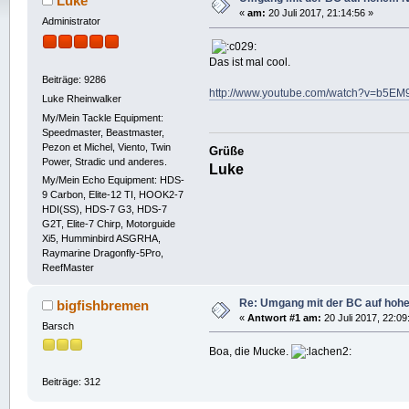
Luke
«
am:
20 Juli 2017, 21:14:56 »
Administrator
Das ist mal cool.
Beiträge: 9286
http://www.youtube.com/watch?v=b5E
Luke Rheinwalker
My/Mein Tackle Equipment:
Speedmaster, Beastmaster,
Pezon et Michel, Viento, Twin
Grüße
Power, Stradic und anderes.
Luke
My/Mein Echo Equipment: HDS-
9 Carbon, Elite-12 TI, HOOK2-7
HDI(SS), HDS-7 G3, HDS-7
G2T, Elite-7 Chirp, Motorguide
Xi5, Humminbird ASGRHA,
Raymarine Dragonfly-5Pro,
ReefMaster
Re: Umgang mit der BC auf hoh
bigfishbremen
«
Antwort #1 am:
20 Juli 2017, 22:09
Barsch
Boa, die Mucke.
Beiträge: 312