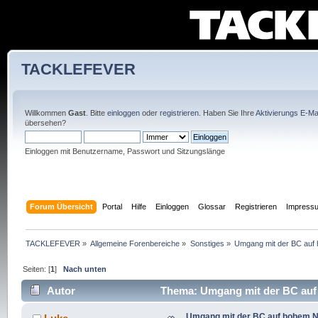
TACKLEFEVER
Willkommen
Gast
. Bitte
einloggen
oder
registrieren
. Haben Sie Ihre
Aktivierungs E-Mai
übersehen?
Einloggen mit Benutzername, Passwort und Sitzungslänge
Forum Übersicht
Portal
Hilfe
Einloggen
Glossar
Registrieren
Impress
TACKLEFEVER
»
Allgemeine Forenbereiche
»
Sonstiges
»
Umgang mit der BC auf
Seiten: [
1
]
Nach unten
Autor
Thema: Umgang mit der BC auf 
Umgang mit der BC auf hohem N