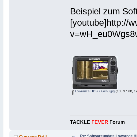
Beispiel zum So
[youtube]http:/
v=wH_eu0Wgs8w
Lowrance HDS 7 Gen3.jpg
(185.97 KB, 1
TACKLE
FEVER
Forum
Re: Softwareupdate Lowrance H
Cypress Drill