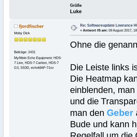
Grüße
Luke
Re: Softwareupdate Lowrance H
fjordfischer
«
Antwort #5 am:
09 August 2017, 18
Moby Dick
Ohne die genann
Beiträge: 2431
My/Mein Echo Equipment: HDS-
7 Live, HDS-7 Carbon, HDS-7
Die Leiste links 
G3, SS3D, echoMAP-71sv
Die Heatmap kann
einblenden, man
und die Transpar
Geber
man den
Bude und kann h
Regelfall um die