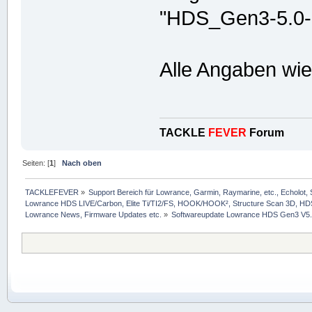
"HDS_Gen3-5.0-5
Alle Angaben wi
TACKLE
FEVER
Forum
Seiten: [
1
]
Nach oben
TACKLEFEVER
»
Support Bereich für Lowrance, Garmin, Raymarine, etc., Echolot, 
Lowrance HDS LIVE/Carbon, Elite Ti/TI2/FS, HOOK/HOOK², Structure Scan 3D, HDS G
Lowrance News, Firmware Updates etc.
»
Softwareupdate Lowrance HDS Gen3 V5.0