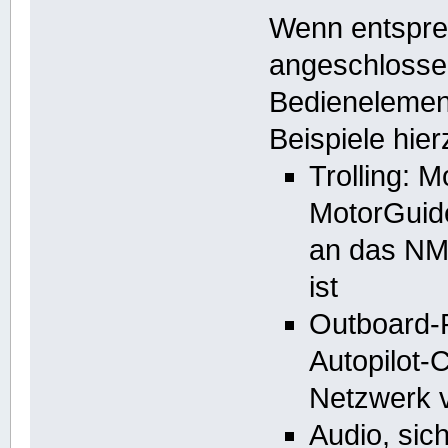
Wenn entspre
angeschlossen
Bedienelemen
Beispiele hier
Trolling: 
MotorGuid
an das NM
ist
Outboard-P
Autopilot
Netzwerk v
Audio, sic