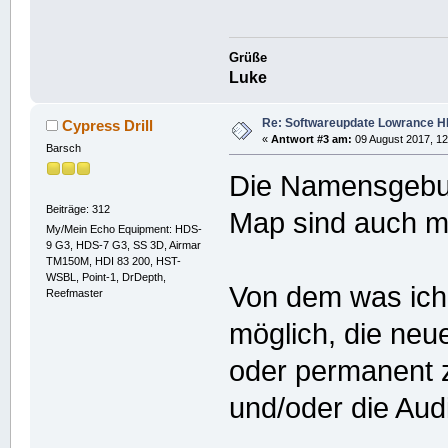
Grüße
Luke
Re: Softwareupdate Lowrance H
Cypress Drill
«
Antwort #3 am:
09 August 2017, 12
Barsch
Die Namensgebun
Beiträge: 312
Map sind auch me
My/Mein Echo Equipment: HDS-
9 G3, HDS-7 G3, SS 3D, Airmar
TM150M, HDI 83 200, HST-
WSBL, Point-1, DrDepth,
Von dem was ich 
Reefmaster
möglich, die neue
oder permanent z
und/oder die Audi