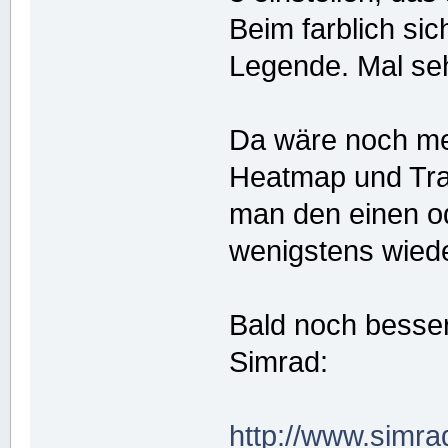
Beim farblich si
Legende. Mal seh
Da wäre noch meh
Heatmap und Tr
man den einen od
wenigstens wied
Bald noch besser 
Simrad:
http://www.simra