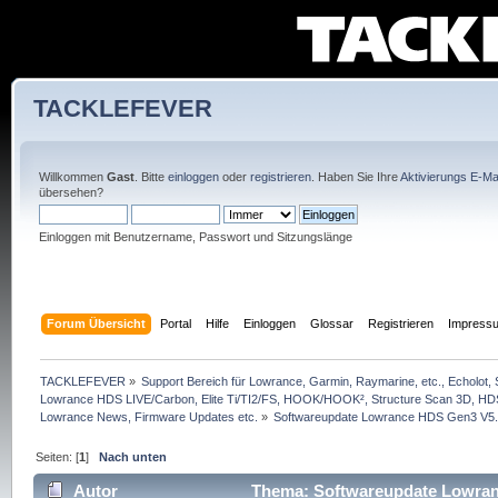
TACKLEFEVER
Willkommen
Gast
. Bitte
einloggen
oder
registrieren
. Haben Sie Ihre
Aktivierungs E-Mai
übersehen?
Einloggen mit Benutzername, Passwort und Sitzungslänge
Forum Übersicht
Portal
Hilfe
Einloggen
Glossar
Registrieren
Impress
TACKLEFEVER
»
Support Bereich für Lowrance, Garmin, Raymarine, etc., Echolot, 
Lowrance HDS LIVE/Carbon, Elite Ti/TI2/FS, HOOK/HOOK², Structure Scan 3D, HDS G
Lowrance News, Firmware Updates etc.
»
Softwareupdate Lowrance HDS Gen3 V5.0
Seiten: [
1
]
Nach unten
Autor
Thema: Softwareupdate Lowrance