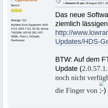
«
Antwort #1 am:
09 August 2017, 10
Barsch
Das neue Softwa
Beiträge: 312
ziemlich lässige
My/Mein Echo Equipment: HDS-
9 G3, HDS-7 G3, SS 3D, Airmar
http://www.lowr
TM150M, HDI 83 200, HST-
WSBL, Point-1, DrDepth,
Updates/HDS-Ge
Reefmaster
BTW: Auf dem FT
2.0.57.1.
Update (
noch nicht verfüg
die Finger von