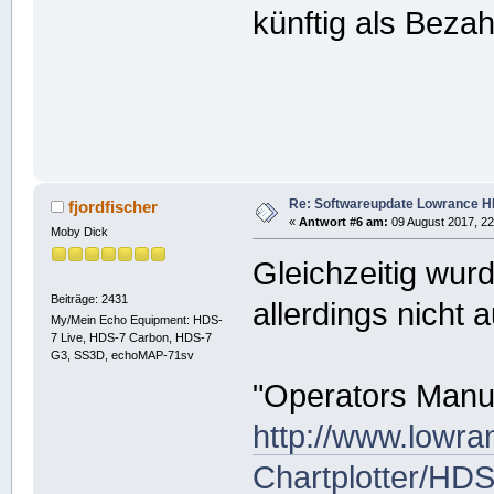
künftig als Beza
Re: Softwareupdate Lowrance H
fjordfischer
«
Antwort #6 am:
09 August 2017, 22
Moby Dick
Gleichzeitig wur
Beiträge: 2431
allerdings nicht 
My/Mein Echo Equipment: HDS-
7 Live, HDS-7 Carbon, HDS-7
G3, SS3D, echoMAP-71sv
"Operators Manua
http://www.lowra
Chartplotter/HD