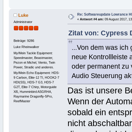
Re: Softwareupdate Lowrance H
Luke
«
Antwort #4 am:
09 August 2017, 13
Administrator
Zitat von: Cypress 
Beiträge: 9286
...Von dem was ich g
Luke Rheinwalker
My/Mein Tackle Equipment:
neue Kontrollleiste
Speedmaster, Beastmaster,
Pezon et Michel, Viento, Twin
oder permanent zu 
Power, Stradic und anderes.
My/Mein Echo Equipment: HDS-
Audio Steuerung akti
9 Carbon, Elite-12 TI, HOOK2-7
HDI(SS), HDS-7 G3, HDS-7
G2T, Elite-7 Chirp, Motorguide
Das ist unsere B
Xi5, Humminbird ASGRHA,
Raymarine Dragonfly-5Pro,
Wenn der Automa
ReefMaster
sobald ein ents
nicht abschaltbar