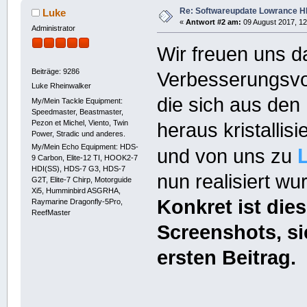
Re: Softwareupdate Lowrance H
Luke
«
Antwort #2 am:
09 August 2017, 12
Administrator
Wir freuen uns d
Beiträge: 9286
Verbesserungsvo
Luke Rheinwalker
die sich aus den
My/Mein Tackle Equipment:
Speedmaster, Beastmaster,
Pezon et Michel, Viento, Twin
heraus kristallisi
Power, Stradic und anderes.
My/Mein Echo Equipment: HDS-
und von uns zu
9 Carbon, Elite-12 TI, HOOK2-7
HDI(SS), HDS-7 G3, HDS-7
nun realisiert wu
G2T, Elite-7 Chirp, Motorguide
Xi5, Humminbird ASGRHA,
Konkret ist die
Raymarine Dragonfly-5Pro,
ReefMaster
Screenshots, s
ersten Beitrag.