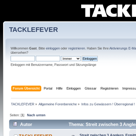
TACKLEFEVER
Willkommen
Gast
. Bitte
einloggen
oder
registrieren
. Haben Sie Ihre
Aktivierungs E-Mai
übersehen?
Einloggen mit Benutzername, Passwort und Sitzungslänge
Forum Übersicht
Portal
Hilfe
Einloggen
Glossar
Registrieren
Impress
TACKLEFEVER
»
Allgemeine Forenbereiche
»
Infos zu Gewässern ! Überregional !
Seiten: [
1
]
Nach unten
Autor
Thema: Streit zwischen 3 Angle
Streit zwischen 3 Anglern, Ermit