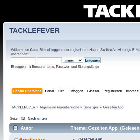
TACKLEFEVER
Willkommen
Gast
. Bitte
einloggen
oder
registrieren
. Haben Sie Ihre
Aktivierungs E-Mai
übersehen?
Einloggen mit Benutzername, Passwort und Sitzungslänge
Forum Übersicht
Portal
Hilfe
Einloggen
Glossar
Registrieren
Impress
TACKLEFEVER
»
Allgemeine Forenbereiche
»
Sonstiges
»
Gezeiten App
Seiten: [
1
]
Nach unten
Autor
Thema: Gezeiten App (Gelesen 
Gezeiten App