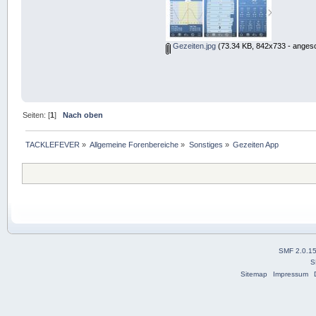
Gezeiten.jpg
(73.34 KB, 842x733 - angesc
Seiten: [
1
]
Nach oben
TACKLEFEVER
»
Allgemeine Forenbereiche
»
Sonstiges
»
Gezeiten App
SMF 2.0.1
S
Sitemap
Impressum