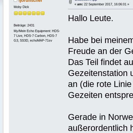
fjordfischer
«
am:
22 September 2017, 16:06:01 »
Moby Dick
Hallo Leute.
Beiträge: 2431
My/Mein Echo Equipment: HDS-
7 Live, HDS-7 Carbon, HDS-7
Habe bei meinem 
G3, SS3D, echoMAP-71sv
Freude an der G
Das Teil findet 
Gezeitenstation u
an (die rote Linie
Gezeiten entspre
Gerade in Norwe
außerordentlich 