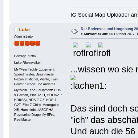
IG Social Map Uploader a
Re: Bodensee und Umgebung 2
Luke
«
Antwort #4 am:
06 Oktober 2017, 1
Administrator
Beiträge: 9286
Luke Rheinwalker
...wissen wo si
My/Mein Tackle Equipment:
Speedmaster, Beastmaster,
Pezon et Michel, Viento, Twin
Power, Stradic und anderes.
My/Mein Echo Equipment: HDS-
9 Carbon, Elite-12 TI, HOOK2-7
HDI(SS), HDS-7 G3, HDS-7
G2T, Elite-7 Chirp, Motorguide
Das sind doch s
Xi5, Humminbird ASGRHA,
Raymarine Dragonfly-5Pro,
"ich" das absch
ReefMaster
Und auch die 56