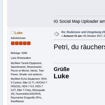
IG Social Map Uploader a
Re: Bodensee und Umgebung 2
Luke
«
Antwort #1 am:
05 Oktober 2017, 0
Administrator
Petri, du räucher
Beiträge: 9286
Luke Rheinwalker
My/Mein Tackle Equipment:
Speedmaster, Beastmaster,
Grüße
Pezon et Michel, Viento, Twin
Luke
Power, Stradic und anderes.
My/Mein Echo Equipment: HDS-
9 Carbon, Elite-12 TI, HOOK2-7
HDI(SS), HDS-7 G3, HDS-7
G2T, Elite-7 Chirp, Motorguide
Xi5, Humminbird ASGRHA,
Raymarine Dragonfly-5Pro,
ReefMaster