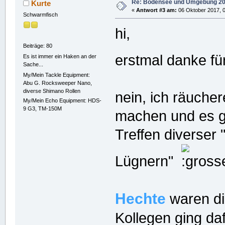
Re: Bodensee und Umgebung 2
Kurte
«
Antwort #3 am:
06 Oktober 2017, 0
Schwarmfisch
hi,
Beiträge: 80
erstmal danke fü
Es ist immer ein Haken an der
Sache...
My/Mein Tackle Equipment:
Abu G. Rocksweeper Nano,
diverse Shimano Rollen
nein, ich räucher
My/Mein Echo Equipment: HDS-
9 G3, TM-150M
machen und es gi
Treffen diverser
Lügnern"
Hechte
waren di
Kollegen ging daf