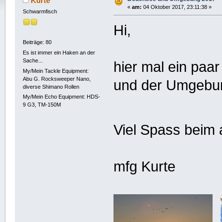
Kurte
«
am:
04 Oktober 2017, 23:11:38 »
Schwarmfisch
Hi,
Beiträge: 80
Es ist immer ein Haken an der
Sache...
hier mal ein paa
My/Mein Tackle Equipment:
Abu G. Rocksweeper Nano,
und der Umgebun
diverse Shimano Rollen
My/Mein Echo Equipment: HDS-
9 G3, TM-150M
Viel Spass bei
mfg Kurte