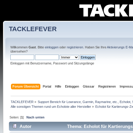
TACKLEFEVER
Willkommen
Gast
. Bitte
einloggen
oder
registrieren
. Haben Sie Ihre
Aktivierungs E-Mai
übersehen?
Einloggen mit Benutzername, Passwort und Sitzungslänge
Forum Übersicht
Portal
Hilfe
Einloggen
Glossar
Registrieren
Impress
TACKLEFEVER
»
Support Bereich für Lowrance, Garmin, Raymarine, etc., Echolot, 
Alle sonstigen Themen rund um Echolote aller Hersteller
»
Echolot für Kartierungs-
Seiten: [
1
]
Nach unten
Autor
Thema: Echolot für Kartierung