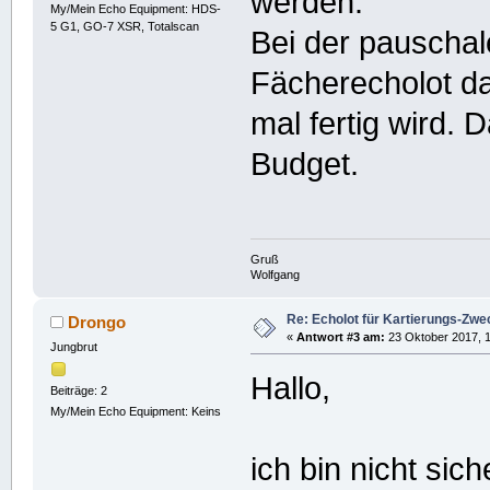
werden.
My/Mein Echo Equipment: HDS-
5 G1, GO-7 XSR, Totalscan
Bei der pauschal
Fächerecholot da
mal fertig wird. 
Budget.
Gruß
Wolfgang
Re: Echolot für Kartierungs-Zwe
Drongo
«
Antwort #3 am:
23 Oktober 2017, 1
Jungbrut
Hallo,
Beiträge: 2
My/Mein Echo Equipment: Keins
ich bin nicht sic