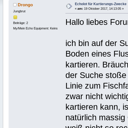
Echolot für Kartierungs-Zwecke
Drongo
«
am:
19 Oktober 2017, 14:13:05 »
Jungbrut
Hallo liebes For
Beiträge: 2
My/Mein Echo Equipment: Keins
ich bin auf der 
Boden eines Flus
kartieren. Bräuc
der Suche stoße 
Linie zum Fischf
zwar nicht wich
kartieren kann, is
natürlich massig 