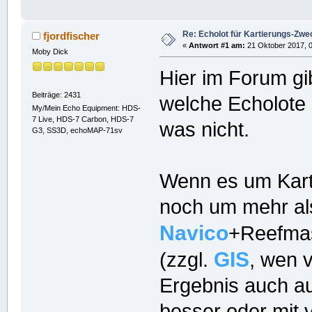
Re: Echolot für Kartierungs-Zwe
fjordfischer
«
Antwort #1 am:
21 Oktober 2017, 0
Moby Dick
Hier im Forum gi
Beiträge: 2431
welche Echolote
My/Mein Echo Equipment: HDS-
7 Live, HDS-7 Carbon, HDS-7
was nicht.
G3, SS3D, echoMAP-71sv
Wenn es um Karti
noch um mehr als
Navico
+Reefmas
GIS
(zzgl.
, wen 
Ergebnis auch au
besser oder mit 