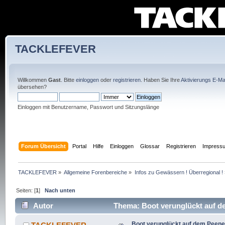
TACKLEFEVER
Willkommen
Gast
. Bitte
einloggen
oder
registrieren
. Haben Sie Ihre
Aktivierungs E-Mai
übersehen?
Einloggen mit Benutzername, Passwort und Sitzungslänge
Forum Übersicht
Portal
Hilfe
Einloggen
Glossar
Registrieren
Impress
TACKLEFEVER
»
Allgemeine Forenbereiche
»
Infos zu Gewässern ! Überregional !
Seiten: [
1
]
Nach unten
Autor
Thema: Boot verunglückt auf d
4621 mal)
Boot verunglückt auf dem Peene