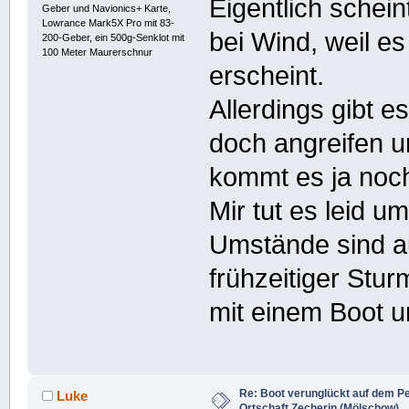
Eigentlich schei
Geber und Navionics+ Karte,
Lowrance Mark5X Pro mit 83-
bei Wind, weil e
200-Geber, ein 500g-Senklot mit
100 Meter Maurerschnur
erscheint.
Allerdings gibt e
doch angreifen 
kommt es ja noch
Mir tut es leid u
Umstände sind au
frühzeitiger Stu
mit einem Boot u
Re: Boot verunglückt auf dem P
Luke
Ortschaft Zecherin (Mölschow)