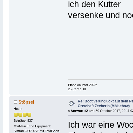
ich den Kutter
versenke und noc
Pfand counter 2023:
25 Cent : XI
Re: Boot verunglückt auf dem P
Stöpsel
Ortschaft Zecherin (Mölschow)
Hecht
«
Antwort #2 am:
30 Oktober 2017, 22:11:0
Beiträge: 837
Ich war eine Wo
My/Mein Echo Equipment:
Simrad GO7 XSE mit TotalScan-