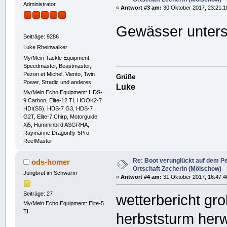
Administrator
«
Antwort #3 am:
30 Oktober 2017, 23:21:1
Gewässer unters
Beiträge: 9286
Luke Rheinwalker
My/Mein Tackle Equipment:
Speedmaster, Beastmaster,
Pezon et Michel, Viento, Twin
Grüße
Power, Stradic und anderes.
Luke
My/Mein Echo Equipment: HDS-
9 Carbon, Elite-12 TI, HOOK2-7
HDI(SS), HDS-7 G3, HDS-7
G2T, Elite-7 Chirp, Motorguide
Xi5, Humminbird ASGRHA,
Raymarine Dragonfly-5Pro,
ReefMaster
Re: Boot verunglückt auf dem P
ods-homer
Ortschaft Zecherin (Mölschow)
Jungbrut im Schwarm
«
Antwort #4 am:
31 Oktober 2017, 16:47:4
Beiträge: 27
wetterbericht gro
My/Mein Echo Equipment: Elite-5
TI
herbststurm herw