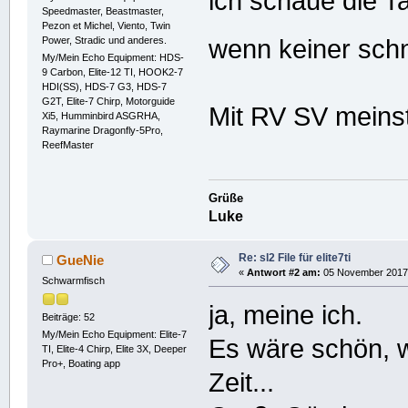
ich schaue die T
Speedmaster, Beastmaster,
Pezon et Michel, Viento, Twin
Power, Stradic und anderes.
wenn keiner schn
My/Mein Echo Equipment: HDS-
9 Carbon, Elite-12 TI, HOOK2-7
HDI(SS), HDS-7 G3, HDS-7
G2T, Elite-7 Chirp, Motorguide
Mit RV SV meins
Xi5, Humminbird ASGRHA,
Raymarine Dragonfly-5Pro,
ReefMaster
Grüße
Luke
Re: sl2 File für elite7ti
GueNie
«
Antwort #2 am:
05 November 2017,
Schwarmfisch
ja, meine ich.
Beiträge: 52
My/Mein Echo Equipment: Elite-7
Es wäre schön, w
TI, Elite-4 Chirp, Elite 3X, Deeper
Pro+, Boating app
Zeit...