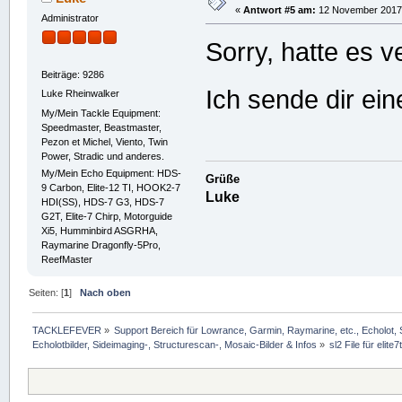
«
Antwort #5 am:
12 November 2017,
Administrator
Sorry, hatte es 
Beiträge: 9286
Ich sende dir ei
Luke Rheinwalker
My/Mein Tackle Equipment:
Speedmaster, Beastmaster,
Pezon et Michel, Viento, Twin
Power, Stradic und anderes.
My/Mein Echo Equipment: HDS-
Grüße
9 Carbon, Elite-12 TI, HOOK2-7
Luke
HDI(SS), HDS-7 G3, HDS-7
G2T, Elite-7 Chirp, Motorguide
Xi5, Humminbird ASGRHA,
Raymarine Dragonfly-5Pro,
ReefMaster
Seiten: [
1
]
Nach oben
TACKLEFEVER
»
Support Bereich für Lowrance, Garmin, Raymarine, etc., Echolot, 
Echolotbilder, Sideimaging-, Structurescan-, Mosaic-Bilder & Infos
»
sl2 File für elite7t