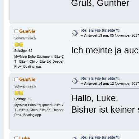
Gruß, Günther
Re: sl2 File für elite7ti
GueNie
«
Antwort #3 am:
05 November 2017,
Schwarmfisch
Ich meinte ja au
Beiträge: 52
My/Mein Echo Equipment: Elite-7
TI, Elite-4 Chirp, Elite 3X, Deeper
Pro+, Boating app
Re: sl2 File für elite7ti
GueNie
«
Antwort #4 am:
12 November 2017,
Schwarmfisch
Hallo, Luke.
Beiträge: 52
My/Mein Echo Equipment: Elite-7
Bisher ist keiner s
TI, Elite-4 Chirp, Elite 3X, Deeper
Pro+, Boating app
Re: sl2 File für elite7ti
Luke