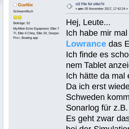
sl2 File für elite7ti
GueNie
«
am:
05 November 2017, 17:42:24 »
Schwarmfisch
Hej, Leute...
Beiträge: 52
My/Mein Echo Equipment: Elite-7
Ich habe mir mal
TI, Elite-4 Chirp, Elite 3X, Deeper
Pro+, Boating app
Lowrance
das El
Ich finde es scho
nem Tablet anzei
Ich hätte da mal 
Da ich erst wie
Schweden komme,
Sonarlog für z.B.
Es geht zwar da