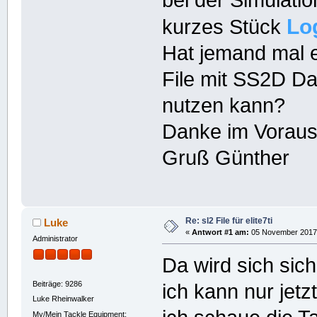
bei der Simulatio
Lo
kurzes Stück
Hat jemand mal e
File mit SS2D D
nutzen kann?
Danke im Voraus
Gruß Günther
Re: sl2 File für elite7ti
Luke
«
Antwort #1 am:
05 November 2017,
Administrator
Da wird sich sich
Beiträge: 9286
ich kann nur jetz
Luke Rheinwalker
My/Mein Tackle Equipment: