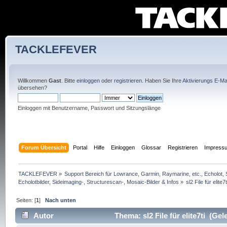
TACKLEFEVER
Willkommen
Gast
. Bitte
einloggen
oder
registrieren
. Haben Sie Ihre
Aktivierungs E-Mai
übersehen?
Einloggen mit Benutzername, Passwort und Sitzungslänge
Forum Übersicht
Portal
Hilfe
Einloggen
Glossar
Registrieren
Impress
TACKLEFEVER
»
Support Bereich für Lowrance, Garmin, Raymarine, etc., Echolot, 
Echolotbilder, Sideimaging-, Structurescan-, Mosaic-Bilder & Infos
»
sl2 File für elite7t
Seiten: [
1
]
Nach unten
Autor
Thema: sl2 File für elite7ti (Ge