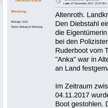
TACKLEFEVER
«
am:
07 November 2017, 15:47:06 »
.
Altenroth. Landkr
Den Diebstahl ei
Beiträge: 1124
Dieser Beitrag ist Werbung.
die Eigentümerin
bei den Polizist
Ruderboot vom 
"Anka" war in Al
an Land festgem
Im Zeitraum zwi
04.11.2017 wurd
Boot gestohlen.