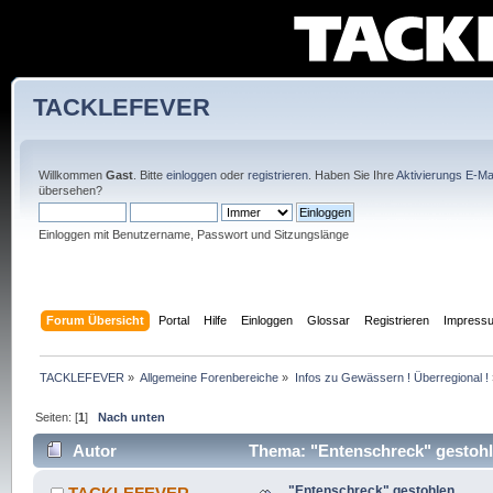
TACKLEFEVER
Willkommen
Gast
. Bitte
einloggen
oder
registrieren
. Haben Sie Ihre
Aktivierungs E-Mai
übersehen?
Einloggen mit Benutzername, Passwort und Sitzungslänge
Forum Übersicht
Portal
Hilfe
Einloggen
Glossar
Registrieren
Impress
TACKLEFEVER
»
Allgemeine Forenbereiche
»
Infos zu Gewässern ! Überregional !
Seiten: [
1
]
Nach unten
Autor
Thema: "Entenschreck" gestohl
"Entenschreck" gestohlen