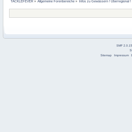
TACKLEFEVER
»
Allgemeine Forenbereiche
»
Infos zu Gewässern ! Überregional !
SMF 2.0.1
S
Sitemap
Impressum