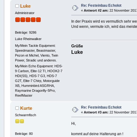
Re: Festeinbau Echolot
Luke
«
Antwort #2 am:
22 November 2017
Administrator
In der Praxis wird es vermutlich sehr 
Und wenn, vermute ich, wird das meiste
Beiträge: 9286
Luke Rheinwalker
My/Mein Tackle Equipment:
Grüße
Speedmaster, Beastmaster,
Luke
Pezon et Michel, Viento, Twin
Power, Stradic und anderes.
My/Mein Echo Equipment: HDS-
9 Carbon, Elite-12 TI, HOOK2-7
HDI(SS), HDS-7 G3, HDS-7
G2T, Elite-7 Chirp, Motorguide
Xi5, Humminbird ASGRHA,
Raymarine Dragonfly-5Pro,
ReefMaster
Re: Festeinbau Echolot
Kurte
«
Antwort #3 am:
22 November 2017
Schwarmfisch
Hi,
kommt auf deine Halterung an !
Beiträge: 80