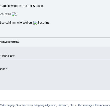
 "aufschwingen" auf der Strasse...
u schützen
icht so schlimm wie Wellen
Norwegen(Hitra)
, 06:48:19 »
lassen.
Sideimaging, Structurescan, Mapping allgemein, Software, etc.
»
Alle sonstigen Themen rund