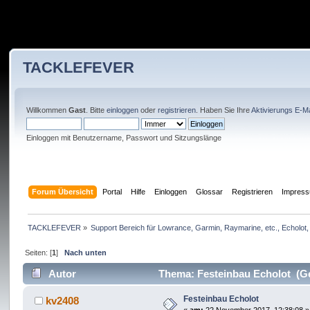
TACKLEFEVER
Willkommen
Gast
. Bitte
einloggen
oder
registrieren
. Haben Sie Ihre
Aktivierungs E-Ma
Einloggen mit Benutzername, Passwort und Sitzungslänge
Forum Übersicht
Portal
Hilfe
Einloggen
Glossar
Registrieren
Impres
TACKLEFEVER
»
Support Bereich für Lowrance, Garmin, Raymarine, etc., Echolot, 
Seiten: [
1
]
Nach unten
Autor
Thema: Festeinbau Echolot (Ge
Festeinbau Echolot
kv2408