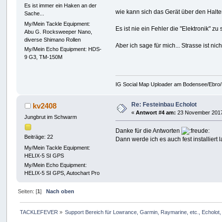
Es ist immer ein Haken an der
wie kann sich das Gerät über den Halter
Sache...
My/Mein Tackle Equipment:
Es ist nie ein Fehler die "Elektronik" z
Abu G. Rocksweeper Nano,
diverse Shimano Rollen
Aber ich sage für mich... Strasse ist n
My/Mein Echo Equipment: HDS-
9 G3, TM-150M
IG Social Map Uploader am Bodensee/Ebro/
Re: Festeinbau Echolot
kv2408
«
Antwort #4 am:
23 November 2017
Jungbrut im Schwarm
Danke für die Antworten
Beiträge: 22
Dann werde ich es auch fest installiert 
My/Mein Tackle Equipment:
HELIX-5 SI GPS
My/Mein Echo Equipment:
HELIX-5 SI GPS, Autochart Pro
Seiten: [
1
]
Nach oben
TACKLEFEVER
»
Support Bereich für Lowrance, Garmin, Raymarine, etc., Echolot, 