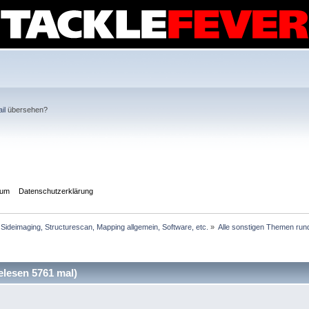
il
übersehen?
sum
Datenschutzerklärung
Sideimaging, Structurescan, Mapping allgemein, Software, etc.
»
Alle sonstigen Themen rund
lesen 5761 mal)