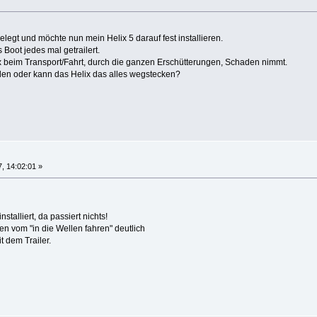
elegt und möchte nun mein Helix 5 darauf fest installieren.
 Boot jedes mal getrailert.
 beim Transport/Fahrt, durch die ganzen Erschütterungen, Schaden nimmt.
den oder kann das Helix das alles wegstecken?
, 14:02:01 »
talliert, da passiert nichts!
en vom "in die Wellen fahren" deutlich
t dem Trailer.