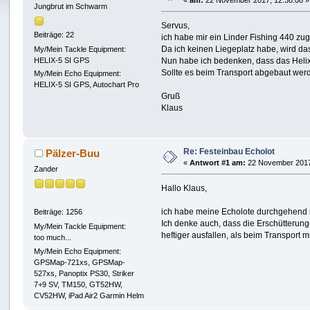
«
am:
22 November 2017, 12:38:08 »
Jungbrut im Schwarm
Servus,
Beiträge: 22
ich habe mir ein Linder Fishing 440 zug
Da ich keinen Liegeplatz habe, wird das
My/Mein Tackle Equipment:
HELIX-5 SI GPS
Nun habe ich bedenken, dass das Helix
Sollte es beim Transport abgebaut wer
My/Mein Echo Equipment:
HELIX-5 SI GPS, Autochart Pro
Gruß
Klaus
Re: Festeinbau Echolot
Pälzer-Buu
«
Antwort #1 am:
22 November 2017
Zander
Hallo Klaus,
ich habe meine Echolote durchgehend ins
Beiträge: 1256
Ich denke auch, dass die Erschütterung
My/Mein Tackle Equipment:
heftiger ausfallen, als beim Transport mi
too much...
My/Mein Echo Equipment:
GPSMap-721xs, GPSMap-
527xs, Panoptix PS30, Striker
7+9 SV, TM150, GT52HW,
CV52HW, iPad Air2 Garmin Helm