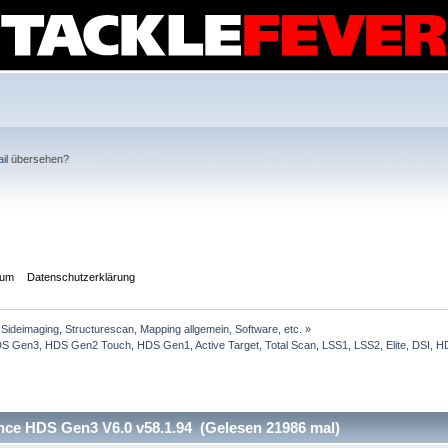
il
übersehen?
sum
Datenschutzerklärung
Sideimaging, Structurescan, Mapping allgemein, Software, etc.
»
Gen3, HDS Gen2 Touch, HDS Gen1, Active Target, Total Scan, LSS1, LSS2, Elite, DSI, HDI
ce HDS Gen3 V6.0 v58.1.94 (Gelesen 21986 mal)