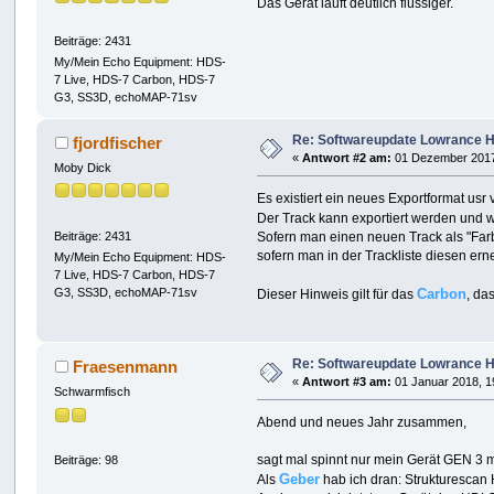
Das Gerät läuft deutlich flüssiger.
Beiträge: 2431
My/Mein Echo Equipment: HDS-
7 Live, HDS-7 Carbon, HDS-7
G3, SS3D, echoMAP-71sv
Re: Softwareupdate Lowrance H
fjordfischer
«
Antwort #2 am:
01 Dezember 2017
Moby Dick
Es existiert ein neues Exportformat usr
Der Track kann exportiert werden und 
Beiträge: 2431
Sofern man einen neuen Track als "Farb
sofern man in der Trackliste diesen erne
My/Mein Echo Equipment: HDS-
7 Live, HDS-7 Carbon, HDS-7
G3, SS3D, echoMAP-71sv
Carbon
Dieser Hinweis gilt für das
, da
Re: Softwareupdate Lowrance H
Fraesenmann
«
Antwort #3 am:
01 Januar 2018, 1
Schwarmfisch
Abend und neues Jahr zusammen,
sagt mal spinnt nur mein Gerät GEN 3 
Beiträge: 98
Geber
Als
hab ich dran: Strukturesca