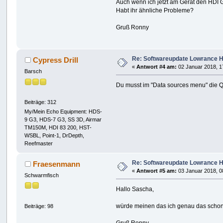
Auch wenn ich jetzt am Gerät den HDI Ge
Habt ihr ähnliche Probleme?
Gruß Ronny
Re: Softwareupdate Lowrance H
Cypress Drill
«
Antwort #4 am:
02 Januar 2018, 1
Barsch
Du musst im "Data sources menu" die Que
Beiträge: 312
My/Mein Echo Equipment: HDS-
9 G3, HDS-7 G3, SS 3D, Airmar
TM150M, HDI 83 200, HST-
WSBL, Point-1, DrDepth,
Reefmaster
Re: Softwareupdate Lowrance H
Fraesenmann
«
Antwort #5 am:
03 Januar 2018, 0
Schwarmfisch
Hallo Sascha,
würde meinen das ich genau das schon z
Beiträge: 98