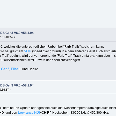
DS Gen3 V6.0 v58.1.94
, 16:01:57 »
 v6, welches die unterschiedlichen Farben bei "Farb Trails" speichern kann.
SOG
wird bei gleichem
(speed over ground) in einem anderen Gerät auch als "Farb 
 Trail" beginnt, wird der vorhergehende "Farb Trail"-Track einfarbig, kann aber i
ut auf Aufzeichnen setzt. Er wird dann schlicht verlängert.
Gen3
Elite
s
,
Ti und Hook2.
DS Gen3 V6.0 v58.1.94
9:36:37 »
mit dem neuen Update oder geht bei euch die Wassertemperaturanzeige auch nich
Lowrance
HDI
n HD und den
+CHIRP Heckgeber - 83/200 kHz & 455/800 kHz.