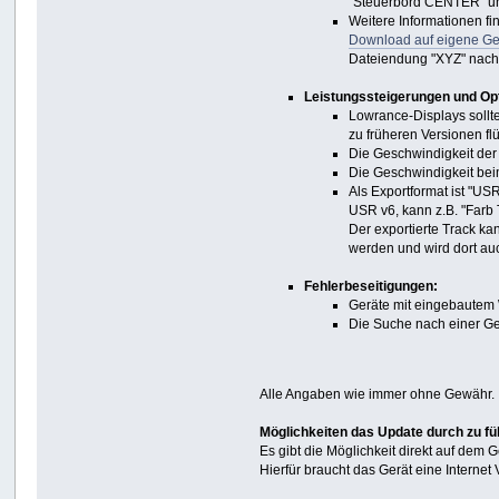
"Steuerbord CENTER" un
Weitere Informationen fi
Download auf eigene Ge
Dateiendung "XYZ" nac
Leistungssteigerungen und Op
Lowrance-Displays sollte
zu früheren Versionen fl
Die Geschwindigkeit der
Die Geschwindigkeit bei
Als Exportformat ist "U
USR v6, kann z.B. "Farb 
Der exportierte Track ka
werden und wird dort auc
Fehlerbeseitigungen:
Geräte mit eingebautem 
Die Suche nach einer Gez
Alle Angaben wie immer ohne Gewähr.
Möglichkeiten das Update durch zu fü
Es gibt die Möglichkeit direkt auf dem
Hierfür braucht das Gerät eine Internet