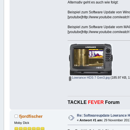
Alternativ geht es auch wie folgt:
Beispiel zum Software Update von Wi
[youtube]http://www.youtube.com/watc
Beispiel zum Software Update vom MA
[youtube]http://www.youtube.com/wat
Lowrance HDS 7 Gen3.jpg
(185.97 KB, 1
TACKLE
FEVER
Forum
Re: Softwareupdate Lowrance H
fjordfischer
«
Antwort #1 am:
29 November 2017
Moby Dick