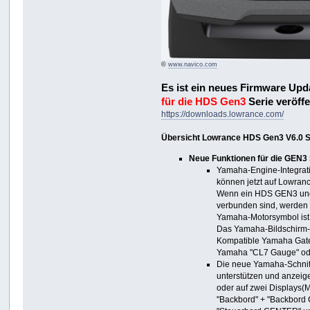
©
www.navico.com
Es ist ein neues Firmware Up
für die HDS Gen3
Serie veröffe
https://downloads.lowrance.com/
Übersicht Lowrance HDS Gen3 V6.0 S
Neue Funktionen für die GEN3 
Yamaha-Engine-Integrat
können jetzt auf Lowra
Wenn ein HDS GEN3 und
verbunden sind, werden 
Yamaha-Motorsymbol ist a
Das Yamaha-Bildschirm-
Kompatible Yamaha Gate
Yamaha "CL7 Gauge" od
Die neue Yamaha-Schnitts
unterstützen und anzeig
oder auf zwei Displays(M
"Backbord" + "Backbor