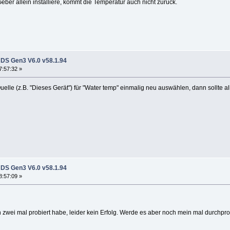
ber allein installiere, kommt die Temperatur auch nicht zurück.
DS Gen3 V6.0 v58.1.94
7:57:32 »
lle (z.B. "Dieses Gerät") für "Water temp" einmalig neu auswählen, dann sollte al
DS Gen3 V6.0 v58.1.94
8:57:09 »
wei mal probiert habe, leider kein Erfolg. Werde es aber noch mein mal durchpro