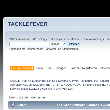
TACKLEFEVER
Willkommen
Gast
. Bitte
einloggen
oder
registrieren
. Haben Sie Ihre
Aktivierungs E-Ma
Einloggen mit Benutzername, Passwort und Sitzungslänge
Forum Übersicht
Portal
Hilfe
Einloggen
Glossar
Registrieren
Impres
TACKLEFEVER
»
Support Bereich für Lowrance, Garmin, Raymarine, etc., Echolot, 
Lowrance HDS LIVE/Carbon, Elite Ti/TI2/FS, HOOK/HOOK², Structure Scan 3D, HDS 
Softwareupdate Lowrance HDS Gen3 V6.0  v58.1.94
Seiten: [
1
]
2
Alle
Nach unten
Autor
Thema: Softwareupdate Lowran