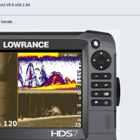
n3 V6.0 v58.1.94
3
Geräte