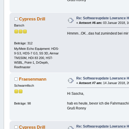
Gruß Ronny
Re: Softwareupdate Lowrance H
Cypress Drill
«
Antwort #6 am:
03 Januar 2018, 1
Barsch
Hmmm...OK...das hat zumindest bei mir d
Beiträge: 312
My/Mein Echo Equipment: HDS-
9 G3, HDS-7 G3, SS 3D, Airmar
TM150M, HDI 83 200, HST-
WSBL, Point-1, DrDepth,
Reefmaster
Re: Softwareupdate Lowrance H
Fraesenmann
«
Antwort #7 am:
14 Januar 2018, 2
Schwarmfisch
Hi Sascha,
hab es heute, bevor ich die Fahrmaschi
Beiträge: 98
Gruß Ronny
Re: Softwareupdate Lowrance H
Cypress Drill