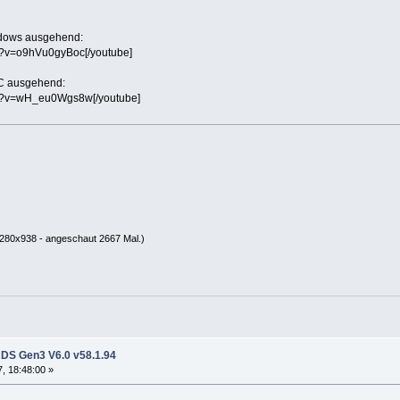
ndows ausgehend:
h?v=o9hVu0gyBoc[/youtube]
C ausgehend:
ch?v=wH_eu0Wgs8w[/youtube]
280x938 - angeschaut 2667 Mal.)
DS Gen3 V6.0 v58.1.94
, 18:48:00 »