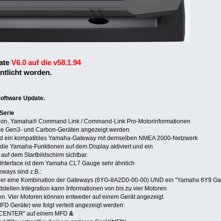
date
V6.0 auf die v58.1.94
ntlicht worden.
oftware Update.
Serie
ion, Yamaha® Command Link / Command-Link Pro-Motorinformationen
nce Gen3- und Carbon-Geräten angezeigt werden.
 ein kompatibles Yamaha-Gateway mit demselben NMEA 2000-Netzwerk
die Yamaha-Funktionen auf dem Display aktiviert und ein
uf dem Startbildschirm sichtbar.
Interface ist dem Yamaha CL7 Gauge sehr ähnlich
ways sind z.B.:
er eine Kombination der Gateways (6YG-8A2D0-00-00) UND ein "Yamaha 6Y9 Ga
tellen Integration kann Informationen von bis zu vier Motoren
en. Vier Motoren können entweder auf einem Gerät angezeigt
FD Geräte) wie folgt verteilt angezeigt werden:
d CENTER" auf einem MFD
&