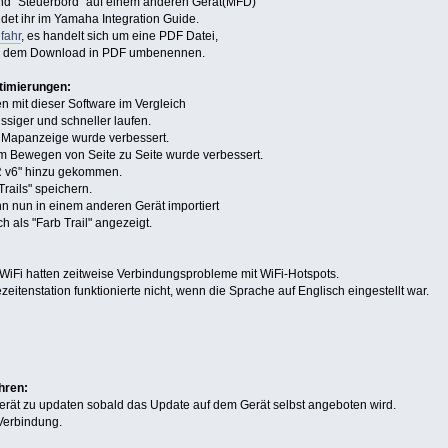
d "Steuerbord" auf einem anderen Gerät(MFD)
ndet ihr im Yamaha Integration Guide.
fahr
, es handelt sich um eine PDF Datei,
h dem Download in PDF umbenennen.
timierungen:
n mit dieser Software im Vergleich
üssiger und schneller laufen.
 Mapanzeige wurde verbessert.
m Bewegen von Seite zu Seite wurde verbessert.
SR v6" hinzu gekommen.
Trails" speichern.
nn nun in einem anderen Gerät importiert
h als "Farb Trail" angezeigt.
WiFi hatten zeitweise Verbindungsprobleme mit WiFi-Hotspots.
eitenstation funktionierte nicht, wenn die Sprache auf Englisch eingestellt war.
hren:
 Gerät zu updaten sobald das Update auf dem Gerät selbst angeboten wird.
 Verbindung.