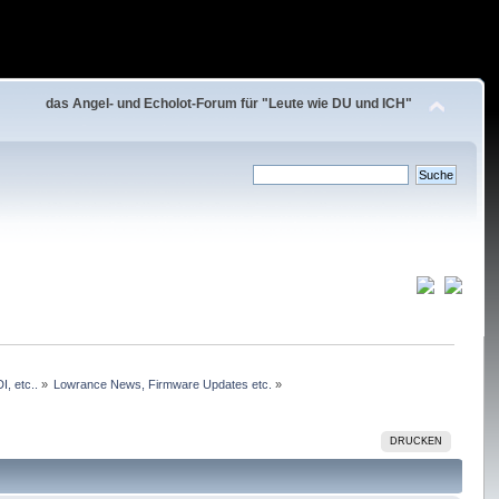
das Angel- und Echolot-Forum für "Leute wie DU und ICH"
, etc..
»
Lowrance News, Firmware Updates etc.
»
DRUCKEN