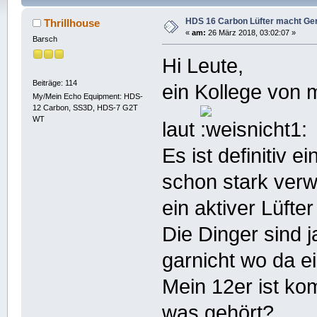
HDS 16 Carbon Lüfter macht Ge
Thrillhouse
«
am:
26 März 2018, 03:02:07 »
Barsch
Hi Leute,
Beiträge: 114
ein Kollege von 
My/Mein Echo Equipment: HDS-
12 Carbon, SS3D, HDS-7 G2T
WT
laut
Es ist definitiv 
schon stark ver
ein aktiver Lüfter
Die Dinger sind j
garnicht wo da e
Mein 12er ist kom
was gehört?