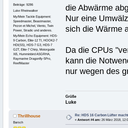
Beiträge: 9286
die Abwärme abge
Luke Rheinwalker
Nur eine Umwälz
My/Mein Tackle Equipment:
Speedmaster, Beastmaster,
Pezon et Michel, Viento, Twin
sich die Wärme a
Power, Stradic und anderes.
My/Mein Echo Equipment: HDS-
9 Carbon, Elite-12 TI, HOOK2-7
HDI(SS), HDS-7 G3, HDS-7
Da die CPUs "verm
G2T, Elite-7 Chirp, Motorguide
Xi5, Humminbird ASGRHA,
kann die Notwendi
Raymarine Dragonfly-5Pro,
ReefMaster
nur wegen des g
Grüße
Luke
Re: HDS 16 Carbon Lüfter mach
Thrillhouse
«
Antwort #4 am:
26 März 2018, 12:0
Barsch