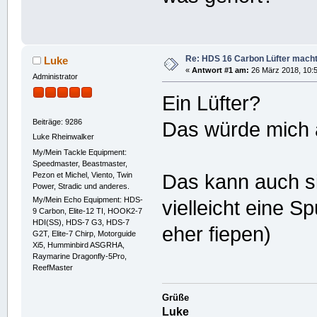
Re: HDS 16 Carbon Lüfter mach
Luke
«
Antwort #1 am:
26 März 2018, 10:5
Administrator
Ein Lüfter?
Beiträge: 9286
Das würde mich 
Luke Rheinwalker
My/Mein Tackle Equipment:
Speedmaster, Beastmaster,
Pezon et Michel, Viento, Twin
Das kann auch si
Power, Stradic und anderes.
My/Mein Echo Equipment: HDS-
vielleicht eine S
9 Carbon, Elite-12 TI, HOOK2-7
HDI(SS), HDS-7 G3, HDS-7
eher fiepen)
G2T, Elite-7 Chirp, Motorguide
Xi5, Humminbird ASGRHA,
Raymarine Dragonfly-5Pro,
ReefMaster
Grüße
Luke