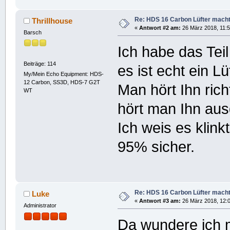
Re: HDS 16 Carbon Lüfter mach
Thrillhouse
«
Antwort #2 am:
26 März 2018, 11:5
Barsch
Ich habe das Te
Beiträge: 114
es ist echt ein Lü
My/Mein Echo Equipment: HDS-
12 Carbon, SS3D, HDS-7 G2T
Man hört Ihn ric
WT
hört man Ihn au
Ich weis es klink
95% sicher.
Re: HDS 16 Carbon Lüfter mach
Luke
«
Antwort #3 am:
26 März 2018, 12:0
Administrator
Da wundere ich 