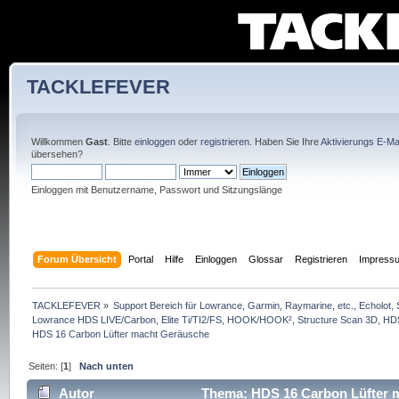
TACKLEFEVER
Willkommen
Gast
. Bitte
einloggen
oder
registrieren
. Haben Sie Ihre
Aktivierungs E-Mai
übersehen?
Einloggen mit Benutzername, Passwort und Sitzungslänge
Forum Übersicht
Portal
Hilfe
Einloggen
Glossar
Registrieren
Impress
TACKLEFEVER
»
Support Bereich für Lowrance, Garmin, Raymarine, etc., Echolot, 
Lowrance HDS LIVE/Carbon, Elite Ti/TI2/FS, HOOK/HOOK², Structure Scan 3D, HDS G
HDS 16 Carbon Lüfter macht Geräusche
Seiten: [
1
]
Nach unten
Autor
Thema: HDS 16 Carbon Lüfter m