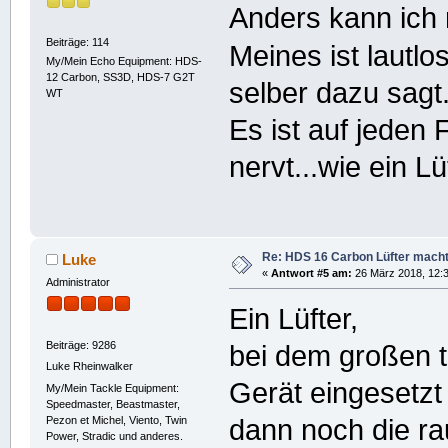
Anders kann ich 
Beiträge: 114
Meines ist lautl
My/Mein Echo Equipment: HDS-
12 Carbon, SS3D, HDS-7 G2T
selber dazu sagt
WT
Es ist auf jeden F
nervt...wie ein L
Re: HDS 16 Carbon Lüfter mach
Luke
«
Antwort #5 am:
26 März 2018, 12:3
Administrator
Ein Lüfter,
Beiträge: 9286
bei dem großen 
Luke Rheinwalker
Gerät eingesetzt 
My/Mein Tackle Equipment:
Speedmaster, Beastmaster,
Pezon et Michel, Viento, Twin
dann noch die ra
Power, Stradic und anderes.