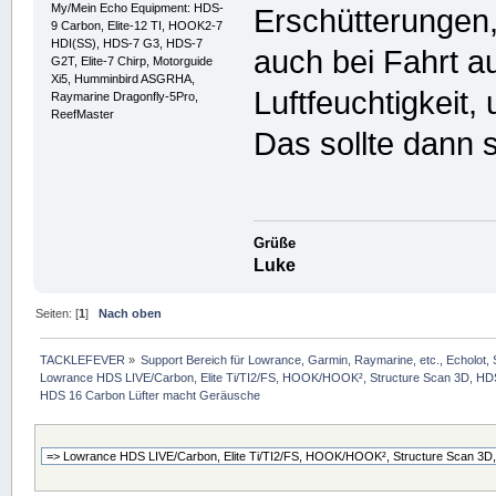
My/Mein Echo Equipment: HDS-
Erschütterungen
9 Carbon, Elite-12 TI, HOOK2-7
HDI(SS), HDS-7 G3, HDS-7
auch bei Fahrt a
G2T, Elite-7 Chirp, Motorguide
Xi5, Humminbird ASGRHA,
Luftfeuchtigkeit, 
Raymarine Dragonfly-5Pro,
ReefMaster
Das sollte dann s
Grüße
Luke
Seiten: [
1
]
Nach oben
TACKLEFEVER
»
Support Bereich für Lowrance, Garmin, Raymarine, etc., Echolot, 
Lowrance HDS LIVE/Carbon, Elite Ti/TI2/FS, HOOK/HOOK², Structure Scan 3D, HDS G
HDS 16 Carbon Lüfter macht Geräusche