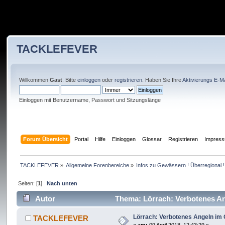
TACKLEFEVER
Willkommen
Gast
. Bitte
einloggen
oder
registrieren
. Haben Sie Ihre
Aktivierungs E-Ma
Einloggen mit Benutzername, Passwort und Sitzungslänge
Forum Übersicht
Portal
Hilfe
Einloggen
Glossar
Registrieren
Impres
TACKLEFEVER
»
Allgemeine Forenbereiche
»
Infos zu Gewässern ! Überregional !
Seiten: [
1
]
Nach unten
Autor
Thema: Lörrach: Verbotenes An
Lörrach: Verbotenes Angeln im 
TACKLEFEVER