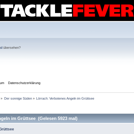
il
übersehen?
sum
Datenschutzerklärung
»
Der sonnige Süden
»
Lörrach: Verbotenes Angeln im Grüttsee
geln im Grüttsee (Gelesen 5923 mal)
Grüttsee