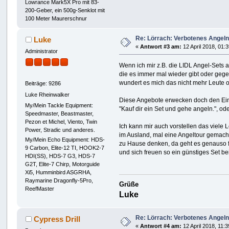
Lowrance Mark5X Pro mit 83-
200-Geber, ein 500g-Senklot mit
100 Meter Maurerschnur
Re: Lörrach: Verbotenes Angeln
Luke
«
Antwort #3 am:
12 April 2018, 01:
Administrator
Wenn ich mir z.B. die LIDL Angel-Sets 
die es immer mal wieder gibt oder gege
wundert es mich das nicht mehr Leute 
Beiträge: 9286
Luke Rheinwalker
Diese Angebote erwecken doch den Ei
My/Mein Tackle Equipment:
"Kauf dir ein Set und gehe angeln.", ode
Speedmaster, Beastmaster,
Pezon et Michel, Viento, Twin
Ich kann mir auch vorstellen das viele 
Power, Stradic und anderes.
im Ausland, mal eine Angeltour gemac
My/Mein Echo Equipment: HDS-
zu Hause denken, da geht es genauso 
9 Carbon, Elite-12 TI, HOOK2-7
und sich freuen so ein günstiges Set b
HDI(SS), HDS-7 G3, HDS-7
G2T, Elite-7 Chirp, Motorguide
Xi5, Humminbird ASGRHA,
Raymarine Dragonfly-5Pro,
Grüße
ReefMaster
Luke
Re: Lörrach: Verbotenes Angeln
Cypress Drill
«
Antwort #4 am:
12 April 2018, 11:3