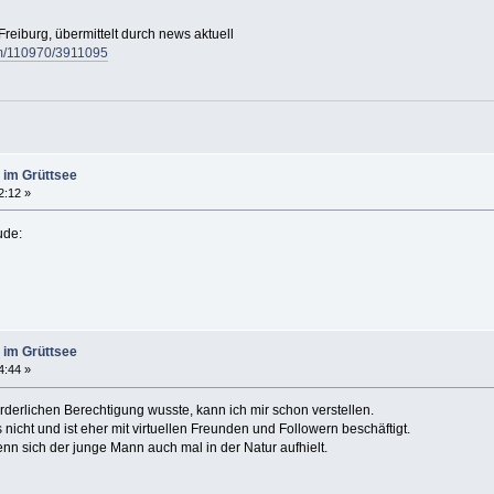
Freiburg, übermittelt durch news aktuell
/pm/110970/3911095
 im Grüttsee
2:12 »
 im Grüttsee
4:44 »
orderlichen Berechtigung wusste, kann ich mir schon verstellen.
nicht und ist eher mit virtuellen Freunden und Followern beschäftigt.
wenn sich der junge Mann auch mal in der Natur aufhielt.