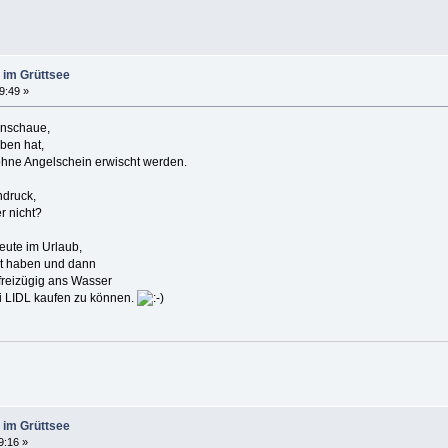
 im Grüttsee
39:49 »
anschaue,
ben hat,
ohne Angelschein erwischt werden.
ndruck,
r nicht?
Leute im Urlaub,
ht haben und dann
freizügig ans Wasser
ei LIDL kaufen zu können.
 im Grüttsee
9:16 »