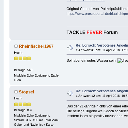
Original-Content von: Polizeipräsidium 
https://www.presseportal.de/blaulicht
TACKLE
FEVER
Forum
Re: Lörrach: Verbotenes Angeln
Rheinfischer1967
«
Antwort #1 am:
11 April 2018, 17:0
Hecht
Soll aber ein gutes Wasser sein
Beiträge: 540
My/Mein Echo Equipment: Eagle
cuda
Re: Lörrach: Verbotenes Angeln
Stöpsel
«
Antwort #2 am:
11 April 2018, 19:5
Hecht
Das der 21-jährige nichts von einer erf
Beiträge: 837
Die heutige Jugend weiß doch so vieles 
My/Mein Echo Equipment:
Insofern ist es als positiv anzusehen, 
Simrad GO7 XSE mit TotalScan-
Geber und Navionics+ Karte,