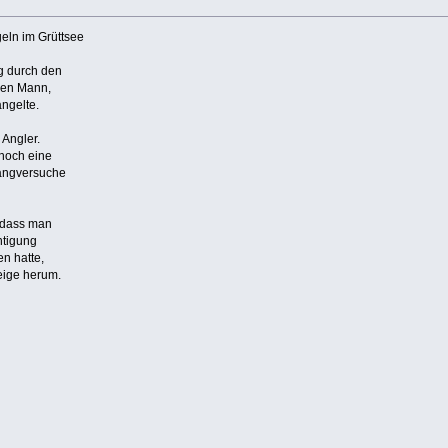
geln im Grüttsee
g durch den
nen Mann,
angelte.
 Angler.
 noch eine
Fangversuche
, dass man
htigung
en hatte,
eige herum.