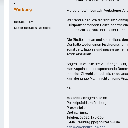
«
am:
09 April 2018, 12:43:29 »
.
Freiburg (ots) - Lörrach: Verbotenes An
Während einer Streifenfahrt am Sonnta
Beiträge: 1124
Grüttparkt bemerkten Polizeibeamte ei
Dieser Beitrag ist Werbung.
der am Grüttsee saß und in aller Ruhe 
Die Streife hielt an und kontrollierte den
Der hatte weder einen Fischereischein
sonstige Erlaubnis und musste seine 
sofort einstellen.
Angeblich wusste der 21-Jährige nicht
zum Angeln eine entsprechende Berec
benötigt. Obwohl er noch nichts gefang
kam der junge Mann nicht um eine Anz
de
Medienrückfragen bitte an:
Polizeipräsidium Freiburg
Pressestelle
Dietmar Ernst
Telefon: 07621 176-105
E-Mail: freiburg.pp@polizei.bwl.de
http://www.polizei-bw.de/