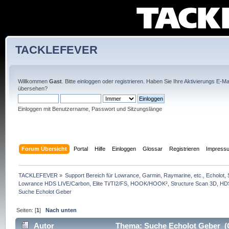
TACKLEFEVER
Willkommen
Gast
. Bitte
einloggen
oder
registrieren
. Haben Sie Ihre
Aktivierungs E-Mai
übersehen?
Einloggen mit Benutzername, Passwort und Sitzungslänge
Forum Übersicht
Portal
Hilfe
Einloggen
Glossar
Registrieren
Impress
TACKLEFEVER
»
Support Bereich für Lowrance, Garmin, Raymarine, etc., Echolot, 
Lowrance HDS LIVE/Carbon, Elite Ti/TI2/FS, HOOK/HOOK², Structure Scan 3D, HDS G
Suche Echolot Geber
Seiten: [
1
]
Nach unten
Autor
Thema: Suche Echolot Geber (G