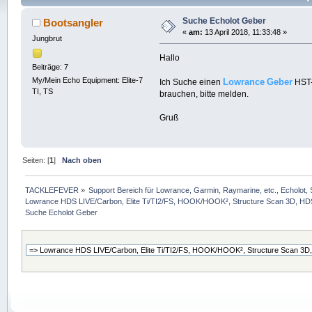
Suche Echolot Geber
Bootsangler
«
am:
13 April 2018, 11:33:48 »
Jungbrut
Hallo
Beiträge: 7
My/Mein Echo Equipment: Elite-7
Lowrance
Geber
Ich Suche einen
HST-
TI, TS
brauchen, bitte melden.
Gruß
Seiten: [
1
]
Nach oben
TACKLEFEVER
»
Support Bereich für Lowrance, Garmin, Raymarine, etc., Echolot, 
Lowrance HDS LIVE/Carbon, Elite Ti/TI2/FS, HOOK/HOOK², Structure Scan 3D, HDS G
Suche Echolot Geber