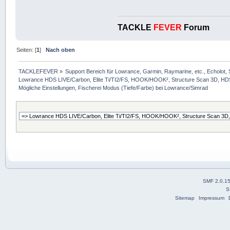
TACKLE
FEVER
Forum
Seiten: [
1
]
Nach oben
TACKLEFEVER
»
Support Bereich für Lowrance, Garmin, Raymarine, etc., Echolot, 
Lowrance HDS LIVE/Carbon, Elite Ti/TI2/FS, HOOK/HOOK², Structure Scan 3D, HDS G
Mögliche Einstellungen, Fischerei Modus (Tiefe/Farbe) bei Lowrance/Simrad
SMF 2.0.1
S
Sitemap
Impressum