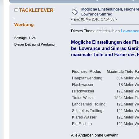
mal)
Mögliche Einstellungen, Fischere
TACKLEFEVER
Lowrance/Simrad
.
«
am:
01 Mai 2018, 17:54:55 »
Lowranc
Dieses Thema richtet sich an
Beiträge: 1124
Mögliche Einstellungen des Fi
Dieser Beitrag ist Werbung.
bei Lowrance und Simrad Gerät
maximale Tiefe und Farbe des 
Fischerei Modus
Maximale Tiefe
Fa
Hauptanwendung
304 Meter
We
Flachwasser
18 Meter
We
Frischwasser
121 Meter
We
Tiefes Wasser
1524 Meter
Ti
Langsames Trolling
121 Meter
We
Schnelles Trolling
121 Meter
We
Klares Wasser
121 Meter
We
Eis-Fischen
121 Meter
We
Alle Angaben ohne Gewähr.