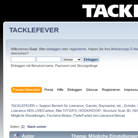
TACKLEFEVER
Willkommen
Gast
. Bitte
einloggen
oder
registrieren
. Haben Sie Ihre
Aktivierungs E-Mai
übersehen?
Einloggen mit Benutzername, Passwort und Sitzungslänge
Forum Übersicht
Portal
Hilfe
Einloggen
Glossar
Registrieren
Impress
TACKLEFEVER
»
Support Bereich für Lowrance, Garmin, Raymarine, etc., Echolot, 
Lowrance HDS LIVE/Carbon, Elite Ti/TI2/FS, HOOK/HOOK², Structure Scan 3D, HDS G
Mögliche Einstellungen, Fischerei Modus (Tiefe/Farbe) bei Lowrance/Simrad
Seiten: [
1
]
Nach unten
Autor
Thema: Mögliche Einstellungen